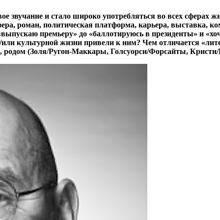
ое звучание и стало широко употребляться во всех сферах жи
ера, роман, политическая платформа, карьера, выставка, ком
выпускаю премьеру» до «баллотируюсь в президенты» и «хочу
и/или культурной жизни привели к ним? Чем отличается «ли
, родом (Золя/Ругон-Маккары, Голсуорси/Форсайты, Кристи/П