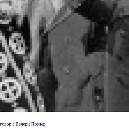
говор с Валери Познер