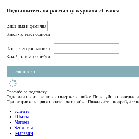
Главная
Подпишитесь на рассылку журнала «Сеанс»
О нас
Авторы
Ваше имя и фамилия
Магазин
Журнал
Какой-то текст ошибки
Книги
Спецпроекты
Ваша электронная почта
Школа
Устав
Какой-то текст ошибки
Отчетность
Фильмы
Подписаться
Имена
Тэги
искать
Спасибо за подписку.
Одно или несколько полей содержат ошибку. Пожалуйста проверьте и
О нас
При отправке запроса произошла ошибка. Пожалуйста, попробуйте п
Журнал
Книги
Школа
Чапаев
Фильмы
Магазин