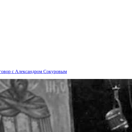
азговор с Александром Сокуровым