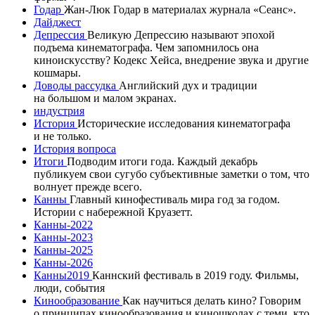
Годар
Жан-Люк Годар в материалах журнала «Сеанс».
Дайджест
Депрессия
Великую Депрессию называют эпохой
подъема кинематографа. Чем запомнилось она
киноискусству? Кодекс Хейса, внедрение звука и другие
кошмары.
Доводы рассудка
Английский дух и традиции
на большом и малом экранах.
индустрия
История
Исторические исследования кинематографа
и не только.
История вопроса
Итоги
Подводим итоги года. Каждый декабрь
публикуем свои сугубо субъективные заметки о том, что
волнует прежде всего.
Канны
Главный кинофестиваль мира год за годом.
Истории с набережной Круазетт.
Канны-2022
Канны-2023
Канны-2025
Канны-2026
Канны2019
Каннский фестиваль в 2019 году. Фильмы,
люди, события
Кинообразование
Как научиться делать кино? Говорим
о принципах кинообразования и киношколах с теми, кто