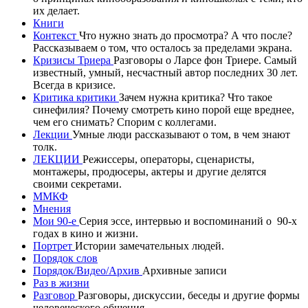
их делает.
Книги
Контекст
Что нужно знать до просмотра? А что после?
Рассказываем о том, что осталось за пределами экрана.
Кризисы Триера
Разговоры о Ларсе фон Триере. Самый
известный, умный, несчастный автор последних 30 лет.
Всегда в кризисе.
Критика критики
Зачем нужна критика? Что такое
синефилия? Почему смотреть кино порой еще вреднее,
чем его снимать? Спорим с коллегами.
Лекции
Умные люди рассказывают о том, в чем знают
толк.
ЛЕКЦИИ
Режиссеры, операторы, сценаристы,
монтажеры, продюсеры, актеры и другие делятся
своими секретами.
ММКФ
Мнения
Мои 90-е
Серия эссе, интервью и воспоминаний о 90-х
годах в кино и жизни.
Портрет
Истории замечательных людей.
Порядок слов
Порядок/Видео/Архив
Архивные записи
Раз в жизни
Разговор
Разговоры, дискуссии, беседы и другие формы
человеческого общения.