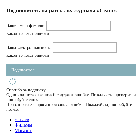
Главная
Подпишитесь на рассылку журнала «Сеанс»
О нас
Авторы
Ваше имя и фамилия
Магазин
Журнал
Какой-то текст ошибки
Книги
Спецпроекты
Ваша электронная почта
Школа
Устав
Какой-то текст ошибки
Отчетность
Фильмы
Подписаться
Имена
Тэги
искать
Спасибо за подписку.
Одно или несколько полей содержат ошибку. Пожалуйста проверьте и
О нас
попробуйте снова.
Журнал
При отправке запроса произошла ошибка. Пожалуйста, попробуйте
Книги
позже.
Школа
Чапаев
Фильмы
Магазин