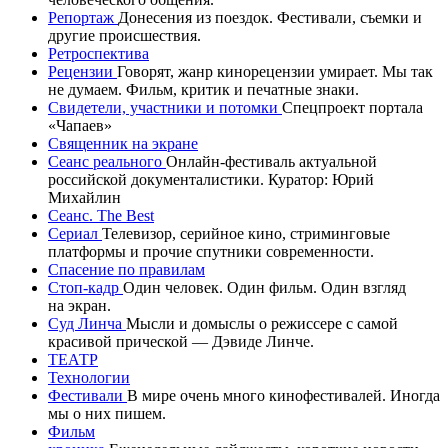
Репортаж
Донесения из поездок. Фестивали, съемки и
другие происшествия.
Ретроспектива
Рецензии
Говорят, жанр кинорецензии умирает. Мы так
не думаем. Фильм, критик и печатные знаки.
Свидетели, участники и потомки
Спецпроект портала
«Чапаев»
Священник на экране
Сеанс реального
Онлайн-фестиваль актуальной
российской документалистики. Куратор: Юрий
Михайлин
Сеанс. The Best
Сериал
Телевизор, серийное кино, стриминговые
платформы и прочие спутники современности.
Спасение по правилам
Стоп-кадр
Один человек. Один фильм. Один взгляд
на экран.
Суд Линча
Мысли и домыслы о режиссере с самой
красивой прической — Дэвиде Линче.
ТЕАТР
Технологии
Фестивали
В мире очень много кинофестивалей. Иногда
мы о них пишем.
Фильм