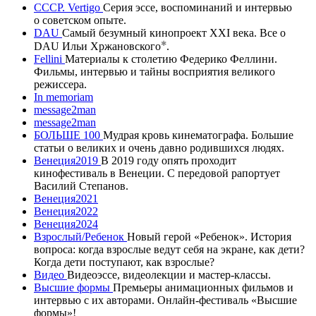
CCCР. Vertigo
Серия эссе, воспоминаний и интервью
о советском опыте.
DAU
Самый безумный кинопроект XXI века. Все о
DAU
Ильи Хржановского
.
Fellini
Материалы к столетию Федерико Феллини.
Фильмы, интервью и тайны восприятия великого
режиссера.
In memoriam
message2man
message2man
БОЛЬШЕ 100
Мудрая кровь кинематографа. Большие
статьи о великих и очень давно родившихся людях.
Венеция2019
В 2019 году опять проходит
кинофестиваль в Венеции. С передовой рапортует
Василий Степанов.
Венеция2021
Венеция2022
Венеция2024
Взрослый/Ребенок
Новый герой «Ребенок». История
вопроса: когда взрослые ведут себя на экране, как дети?
Когда дети поступают, как взрослые?
Видео
Видеоэссе, видеолекции и мастер-классы.
Высшие формы
Премьеры анимационных фильмов и
интервью с их авторами. Онлайн-фестиваль «Высшие
формы»!