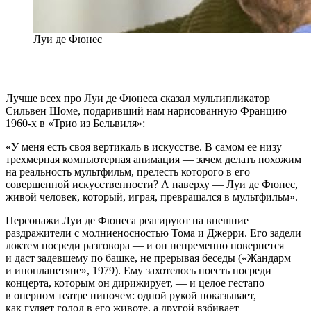
Луи де Фюнес
Лучше всех про Луи де Фюнеса сказал мультипликатор
Сильвен Шоме, подаривший нам нарисованную Францию
1960-х в «Трио из Бельвиля»:
«У меня есть своя вертикаль в искусстве. В самом ее низу
трехмерная компьютерная анимация — зачем делать похожим
на реальность мультфильм, прелесть которого в его
совершенной искусственности? А наверху — Луи де Фюнес,
живой человек, который, играя, превращался в мультфильм».
Персонажи Луи де Фюнеса реагируют на внешние
раздражители с молниеносностью Тома и Джерри. Его задели
локтем посреди разговора — и он непременно повернется
и даст задевшему по башке, не прерывая беседы («Жандарм
и инопланетяне», 1979). Ему захотелось поесть посреди
концерта, которым он дирижирует, — и целое гестапо
в оперном театре нипочем: одной рукой показывает,
как гуляет голод в его животе, а другой взбивает