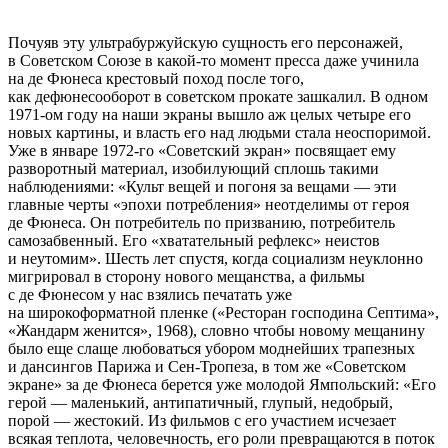
Почуяв эту ультрабуржуйскую сущность его персонажей,
в Советском Союзе в какой-то момент пресса даже учинила
на де Фюнеса крестовый поход после того,
как дефюнесооборот в советском прокате зашкалил. В одном
1971-ом году на наши экраны вышло аж целых четыре его
новых картины, и власть его над людьми стала неоспоримой.
Уже в январе 1972-го «Советский экран» посвящает ему
разворотный материал, изобилующий сплошь такими
наблюдениями: «Культ вещей и погоня за вещами — эти
главные черты «эпохи потребления» неотделимы от героя
де Фюнеса. Он потребитель по призванию, потребитель
самозабвенный. Его «хватательный рефлекс» неистов
и неутомим». Шесть лет спустя, когда социализм неуклонно
мигрировал в сторону нового мещанства, а фильмы
с де Фюнесом у нас взялись печатать уже
на широкоформатной пленке («Ресторан господина Септима»,
«Жандарм женится», 1968), словно чтобы новому мещанину
было еще слаще любоваться убором моднейших трапезных
и дансингов Парижа и Сен-Тропеза, в том же «Советском
экране» за де Фюнеса берется уже молодой Ямпольский: «Его
герой — маленький, антипатичный, глупый, недобрый,
порой — жестокий. Из фильмов с его участием исчезает
всякая теплота, человечность, его роли превращаются в поток