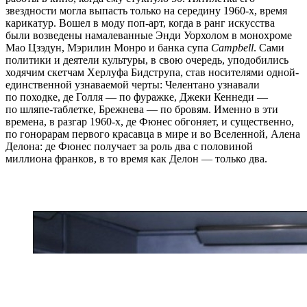
звездности могла выпасть только на середину 1960-х, время
карикатур. Вошел в моду поп-арт, когда в ранг искусства
были возведены намалеванные Энди Уорхолом в монохроме
Мао Цзэдун, Мэрилин Монро и банка супа
Campbell
. Сами
политики и деятели культуры, в свою очередь, уподобились
ходячим скетчам Херлуфа Бидструпа, став носителями одной-
единственной узнаваемой черты: Челентано узнавали
по походке, де Голля — по фуражке, Джеки Кеннеди —
по шляпе-таблетке, Брежнева — по бровям. Именно в эти
времена, в разгар 1960-х, де Фюнес обгоняет, и существенно,
по гонорарам первого красавца в мире и во Вселенной, Алена
Делона: де Фюнес получает за роль два с половиной
миллиона франков, в то время как Делон — только два.