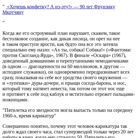
«Хочешь конфетку? А нэ-эту!» — 90 лет Фрунзику
Мкртчяну
Когда же его остроумный план нарушает, скажем, такое
бестолковое создание, как дикая лисица, он орет на нее
в таком приступе ярости, как будто она все это затеяла
специально ему назло: «Ах ты, собака! Собака!» («Фантомас
против Скотланд-Ярда», 1967). В финале «Оскара» (1967),
доведенный домашними и перепутанными чемоданчиками
(в одном — драгоценности на 60 миллионов, в другом —
исподнее служанки), он одновременно передразнивает всех
сразу, показывая на себе все уродства своего окружения —
и «лупешки» дуры-дочери, и прыщи соседа-барона, и нос,
который тому натянет невеста, так потом он этот нос еще
и протянет к себе под каблук и мстительно отрежет пальцами-
ножницами.
Пятилетка его звездности могла выпасть только на середину
1960-х, время карикатур
Совершенно понятно, почему этот человек-карикатура так
долго ждал своего часа, стал суперзвездой только через 20 лет
работы в кино, когда ему стукнуло 50. Пятилетка его