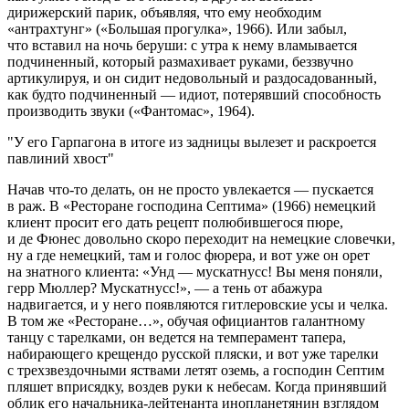
дирижерский парик, объявляя, что ему необходим
«антрахтунг» («Большая прогулка», 1966). Или забыл,
что вставил на ночь беруши: с утра к нему вламывается
подчиненный, который размахивает руками, беззвучно
артикулируя, и он сидит недовольный и раздосадованный,
как будто подчиненный — идиот, потерявший способность
производить звуки («Фантомас», 1964).
У его Гарпагона в итоге из задницы вылезет и раскроется
павлиний хвост
Начав что-то делать, он не просто увлекается — пускается
в раж. В «Ресторане господина Септима» (1966) немецкий
клиент просит его дать рецепт полюбившегося пюре,
и де Фюнес довольно скоро переходит на немецкие словечки,
ну а где немецкий, там и голос фюрера, и вот уже он орет
на знатного клиента: «Унд — мускатнусс! Вы меня поняли,
герр Мюллер? Мускатнусс!», — а тень от абажура
надвигается, и у него появляются гитлеровские усы и челка.
В том же «Ресторане…», обучая официантов галантному
танцу с тарелками, он ведется на темперамент тапера,
набирающего крещендо русской пляски, и вот уже тарелки
с трехзвездочными яствами летят оземь, а господин Септим
пляшет вприсядку, воздев руки к небесам. Когда принявший
облик его начальника-лейтенанта инопланетянин взглядом