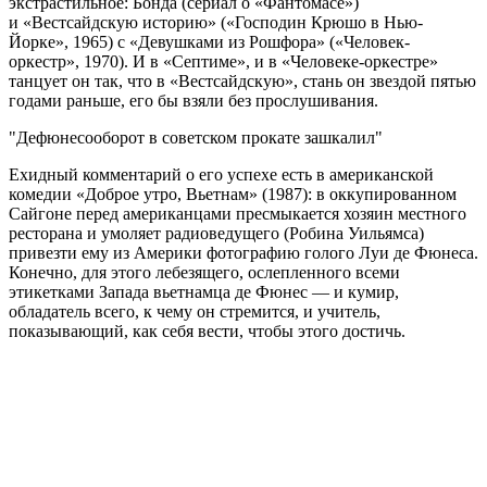
экстрастильное: Бонда (сериал о «Фантомасе»)
и «Вестсайдскую историю» («Господин Крюшо в Нью-
Йорке», 1965) с «Девушками из Рошфора» («Человек-
оркестр», 1970). И в «Септиме», и в «Человеке-оркестре»
танцует он так, что в «Вестсайдскую», стань он звездой пятью
годами раньше, его бы взяли без прослушивания.
Дефюнесооборот в советском прокате зашкалил
Ехидный комментарий о его успехе есть в американской
комедии «Доброе утро, Вьетнам» (1987): в оккупированном
Сайгоне перед американцами пресмыкается хозяин местного
ресторана и умоляет радиоведущего (Робина Уильямса)
привезти ему из Америки фотографию голого Луи де Фюнеса.
Конечно, для этого лебезящего, ослепленного всеми
этикетками Запада вьетнамца де Фюнес — и кумир,
обладатель всего, к чему он стремится, и учитель,
показывающий, как себя вести, чтобы этого достичь.