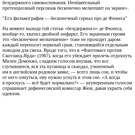
безудержного самовоспевания. Необаятельный
претенциозный персонаж бесконечно мельтешит на экране».
Его фильмография — бесконечный сериал про де Фюнеса
На момент выхода той статьи «безудержного» де Фюнеса,
вообще-то, хватил двойной инфаркт. Его экранным героям
это «бесконечное мельтешение» тоже не проходит даром:
каждый переносит нервный срыв, становящийся отдельным
поводом для смеха. Вроде того, что в «Фантомасе против
Скотланд-Ярда» (1967), когда его убеждает прилечь отдохнуть
Милен Демонжо, сладким голосом внушая, что все
случившееся, вся эта путаница и скандал, учиненный
им в английском родовом замке, — всего лишь сон, и чтобы
от него очнуться, ему нужно уснуть в этом сне. «А когда
я проснусь — всё будет нормально?» — неуверенным голосом
спрашивает дефюнесовский комиссар Жюв, давая укрыть себя
одеялом.