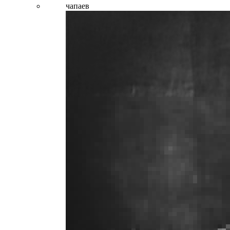
чапаев