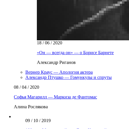
18 / 06 / 2020
«Он — всегда он» — о Борисе Барнете
Александр Риганов
Вернер Краус — Апология актера
Александр Птушко — Гомункулы и спруты
08 / 04 / 2020
Софья Магарилл — Маркиза де Фантомас
Алина Рослякова
09 / 10 / 2019