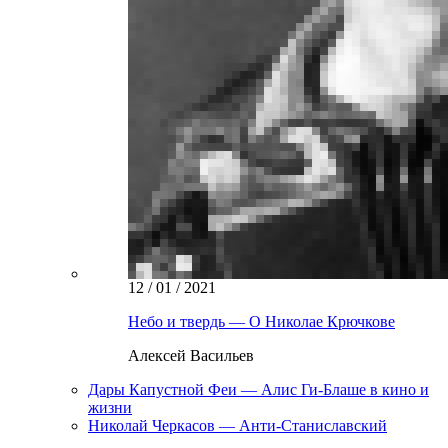
12 / 01 / 2021
Небо и твердь — О Николае Крючкове
Алексей Васильев
Дары Капустной Феи — Алис Ги-Блаше в кино и
жизни
Николай Черкасов — Анти-Станиславский