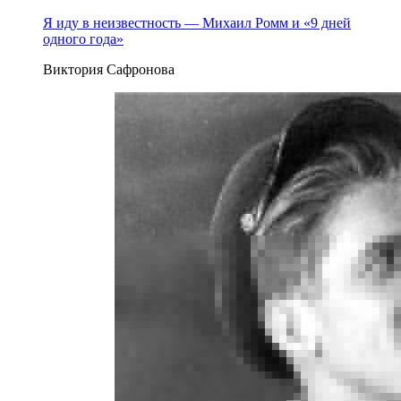
Я иду в неизвестность — Михаил Ромм и «9 дней
одного года»
Виктория Сафронова