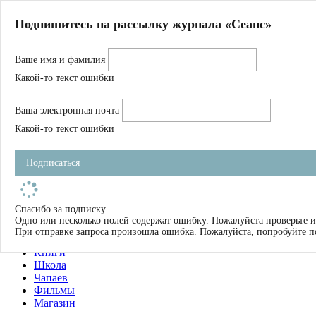
Главная
Подпишитесь на рассылку журнала «Сеанс»
О нас
Авторы
Ваше имя и фамилия
Магазин
Журнал
Какой-то текст ошибки
Книги
Спецпроекты
Ваша электронная почта
Школа
Устав
Какой-то текст ошибки
Отчетность
Фильмы
Подписаться
Имена
Тэги
искать
Спасибо за подписку.
Одно или несколько полей содержат ошибку. Пожалуйста проверьте и
О нас
При отправке запроса произошла ошибка. Пожалуйста, попробуйте п
Журнал
Книги
Школа
Чапаев
Фильмы
Магазин