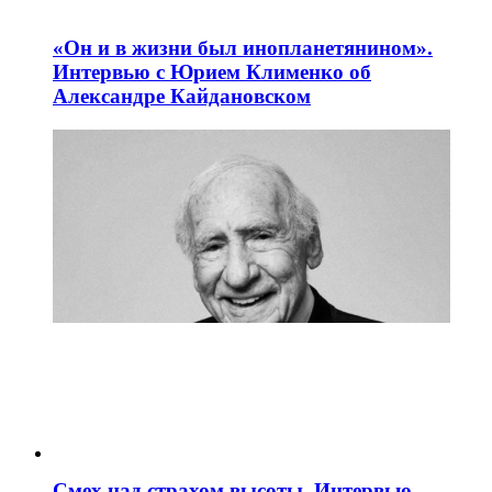
«Он и в жизни был инопланетянином».
Интервью с Юрием Клименко об
Александре Кайдановском
Смех над страхом высоты. Интервью