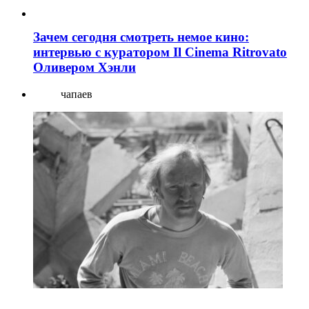
Зачем сегодня смотреть немое кино:
интервью с куратором Il Cinema Ritrovato
Оливером Хэнли
чапаев