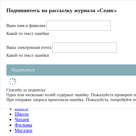
Главная
Подпишитесь на рассылку журнала «Сеанс»
О нас
Авторы
Ваше имя и фамилия
Магазин
Журнал
Какой-то текст ошибки
Книги
Спецпроекты
Ваша электронная почта
Школа
Устав
Какой-то текст ошибки
Отчетность
Фильмы
Подписаться
Имена
Тэги
искать
Спасибо за подписку.
Одно или несколько полей содержат ошибку. Пожалуйста проверьте и
О нас
При отправке запроса произошла ошибка. Пожалуйста, попробуйте п
Журнал
Книги
Школа
Чапаев
Фильмы
Магазин