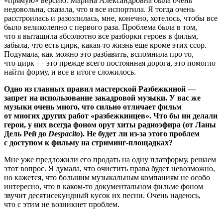
«прямую» версию. Марина Александровна была очень
недовольна, сказала, что я все испортила. Я тогда очень
расстроилась и разозлилась, мне, конечно, хотелось, чтобы все
было великолепно с первого раза. Проблема была в том,
что я вытащила абсолютно все разборки героев в фильм,
забыла, что есть цирк, какая-то жизнь еще кроме этих ссор.
Подумала, как можно это разбавить, вспомнила про то,
что цирк — это прежде всего постоянная дорога, это помогло
найти форму, и все в итоге сложилось.
Одно из главных правил мастерской Разбежкиной —
запрет на использование закадровой музыки. У вас же
музыки очень много, что сильно отличает фильм
от многих других работ «разбежкинцев». Что бы ни делали
герои, у них всегда фоном орут хиты радиоэфира (от Ланы
Дель Рей до
Despacito
). Не будет ли из-за этого проблем
с доступом к фильму на стриминг-площадках?
Мне уже предложили его продать на одну платформу, решаем
этот вопрос. Я думала, что очистить права будет невозможно,
но кажется, что большим музыкальным компаниям не особо
интересно, что в каком-то документальном фильме фоном
звучит десятисекундный кусок их песни. Очень надеюсь,
что с этим не возникнет проблем.