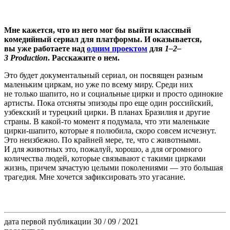
Мне кажется, что из него мог бы выйти классный
комедийный сериал для платформы. И оказывается,
вы уже работаете над
одним проектом
для
1–2–
3 Production
. Расскажите о нем.
Это будет документальный сериал, он посвящен разным
маленьким циркам, но уже по всему миру. Среди них
не только шапито, но и социальные цирки и просто одинокие
артисты. Пока отсняты эпизоды про еще один российский,
узбекский и турецкий цирки. В планах Бразилия и другие
страны. В какой-то момент я подумала, что эти маленькие
цирки-шапито, которые я полюбила, скоро совсем исчезнут.
Это неизбежно. По крайней мере, те, что с животными.
И для животных это, пожалуй, хорошо, а для огромного
количества людей, которые связывают с такими цирками
жизнь, причем зачастую целыми поколениями — это большая
трагедия. Мне хочется зафиксировать это угасание.
дата первой публикации
30 / 09 / 2021