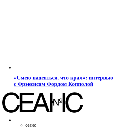
«Смею надеяться, что крал»: интервью
с Фрэнсисом Фордом Копполой
сеанс