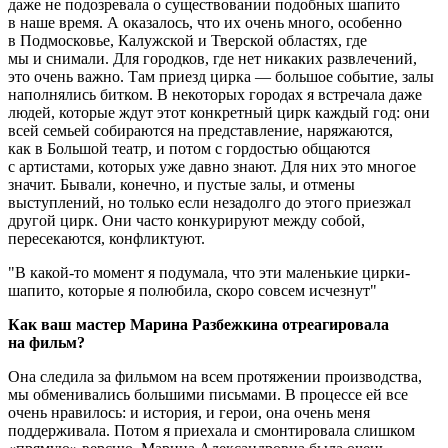
даже не подозревала о существовании подобных шапито
в наше время. А оказалось, что их очень много, особенно
в Подмосковье, Калужской и Тверской областях, где
мы и снимали. Для городков, где нет никаких развлечений,
это очень важно. Там приезд цирка — большое событие, залы
наполнялись битком. В некоторых городах я встречала даже
людей, которые ждут этот конкретный цирк каждый год: они
всей семьей собираются на представление, наряжаются,
как в Большой театр, и потом с гордостью общаются
с артистами, которых уже давно знают. Для них это многое
значит. Бывали, конечно, и пустые залы, и отмены
выступлений, но только если незадолго до этого приезжал
другой цирк. Они часто конкурируют между собой,
пересекаются, конфликтуют.
В какой-то момент я подумала, что эти маленькие цирки-
шапито, которые я полюбила, скоро совсем исчезнут
Как ваш мастер Марина Разбежкина отреагировала
на фильм?
Она следила за фильмом на всем протяжении производства,
мы обменивались большими письмами. В процессе ей все
очень нравилось: и история, и герои, она очень меня
поддерживала. Потом я приехала и смонтировала слишком