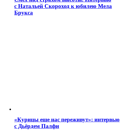
с Натальей Скороход к юбилею Мела
Брукса
«Курицы еще нас переживут»: интервью
с Дьёрдем Палфи