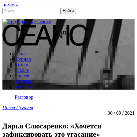
помочь
О нас
Журнал
Книги
Школа
Чапаев
Фильмы
Магазин
Разговор
Павел Пугачев
30 / 09 / 2021
Дарья Слюсаренко: «Хочется
зафиксировать это угасание»