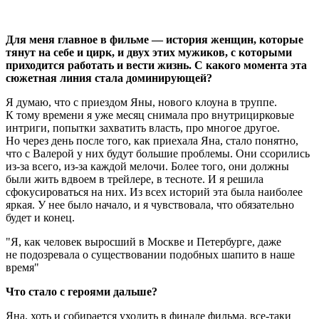
Для меня главное в фильме — история женщин, которые
тянут на себе и цирк, и двух этих мужиков, с которыми
приходится работать и вести жизнь. С какого момента эта
сюжетная линия стала доминирующей?
Я думаю, что с приездом Яны, нового клоуна в труппе.
К тому времени я уже месяц снимала про внутрицирковые
интриги, попытки захватить власть, про многое другое.
Но через день после того, как приехала Яна, стало понятно,
что с Валерой у них будут большие проблемы. Они ссорились
из-за всего, из-за каждой мелочи. Более того, они должны
были жить вдвоем в трейлере, в тесноте. И я решила
сфокусироваться на них. Из всех историй эта была наиболее
яркая. У нее было начало, и я чувствовала, что обязательно
будет и конец.
Я, как человек выросший в Москве и Петербурге, даже
не подозревала о существовании подобных шапито в наше
время
Что стало с героями дальше?
Яна, хоть и собирается уходить в финале фильма, все-таки