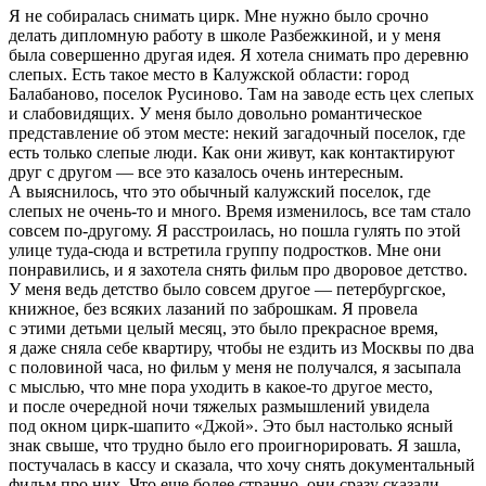
Я не собиралась снимать цирк. Мне нужно было срочно
делать дипломную работу в школе Разбежкиной, и у меня
была совершенно другая идея. Я хотела снимать про деревню
слепых. Есть такое место в Калужской области: город
Балабаново, поселок Русиново. Там на заводе есть цех слепых
и слабовидящих. У меня было довольно романтическое
представление об этом месте: некий загадочный поселок, где
есть только слепые люди. Как они живут, как контактируют
друг с другом — все это казалось очень интересным.
А выяснилось, что это обычный калужский поселок, где
слепых не очень-то и много. Время изменилось, все там стало
совсем по-другому. Я расстроилась, но пошла гулять по этой
улице туда-сюда и встретила группу подростков. Мне они
понравились, и я захотела снять фильм про дворовое детство.
У меня ведь детство было совсем другое — петербургское,
книжное, без всяких лазаний по заброшкам. Я провела
с этими детьми целый месяц, это было прекрасное время,
я даже сняла себе квартиру, чтобы не ездить из Москвы по два
с половиной часа, но фильм у меня не получался, я засыпала
с мыслью, что мне пора уходить в какое-то другое место,
и после очередной ночи тяжелых размышлений увидела
под окном цирк-шапито «Джой». Это был настолько ясный
знак свыше, что трудно было его проигнорировать. Я зашла,
постучалась в кассу и сказала, что хочу снять документальный
фильм про них. Что еще более странно, они сразу сказали