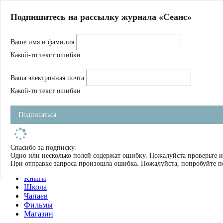
Главная
Подпишитесь на рассылку журнала «Сеанс»
О нас
Авторы
Ваше имя и фамилия
Магазин
Журнал
Какой-то текст ошибки
Книги
Спецпроекты
Ваша электронная почта
Школа
Устав
Какой-то текст ошибки
Отчетность
Фильмы
Подписаться
Имена
Тэги
искать
Спасибо за подписку.
Одно или несколько полей содержат ошибку. Пожалуйста проверьте и
О нас
При отправке запроса произошла ошибка. Пожалуйста, попробуйте п
Журнал
Книги
Школа
Чапаев
Фильмы
Магазин