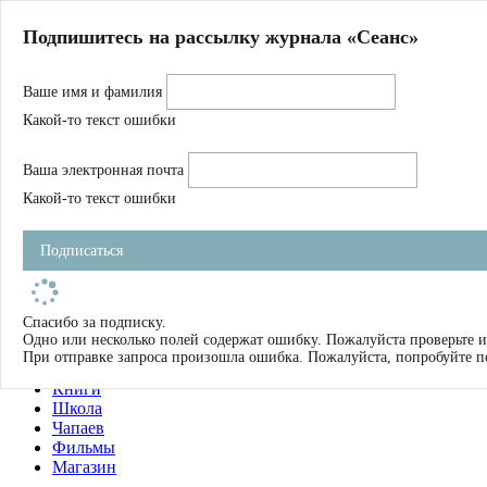
Главная
Подпишитесь на рассылку журнала «Сеанс»
О нас
Авторы
Ваше имя и фамилия
Магазин
Журнал
Какой-то текст ошибки
Книги
Спецпроекты
Ваша электронная почта
Школа
Устав
Какой-то текст ошибки
Отчетность
Фильмы
Подписаться
Имена
Тэги
искать
Спасибо за подписку.
Одно или несколько полей содержат ошибку. Пожалуйста проверьте и
О нас
При отправке запроса произошла ошибка. Пожалуйста, попробуйте п
Журнал
Книги
Школа
Чапаев
Фильмы
Магазин