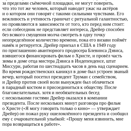
за пределами съёмочной площадки, не могут поверить,
что это тот же человек, который наводит ужас на актёров
и о котором они говорят с такими сильными чувствами. Его
вежливость и учтивость граничат с ритуальной галантностью,
но проявляются в зависимости от того, кто перед ним стоит:
если собеседник не представляет интереса, Дрейер способен
без всякого смущения молча смотреть в одну точку
неопределённое количество времени, пока его визави поймёт
намёк и ретируется. Дрейер приехал в США в 1949 году
по приглашению авантюрного продюсера Блевинса Дэвиса,
взявшегося финансировать фильм о Христе, и провёл часть
зимы в доме отца мистера Дэвиса в Индепенденсе, штат
Миссури, работая по шестнадцать часов в день над сценарием.
Во время рождественских каникул в доме был устроен званый
вечер, который посетил президент Труман с семейством,
и Дрейер против своей воли вынужден был облачиться
в парадный костюм и присоединиться к обществу. После
благожелательных. хотя и необязательных бесед
с несколькими гостями Дрейер оказался в компании
президента. После нескольких минут разговора про фильм
о Христе («Я могу говорить только о кино» — утверждает
Дрейер) он пожал руку ошеломлённого президента и сообщил
ему с очаровательной улыбкой: «Прошу меня извинить, мне
пора возвращаться к работе».