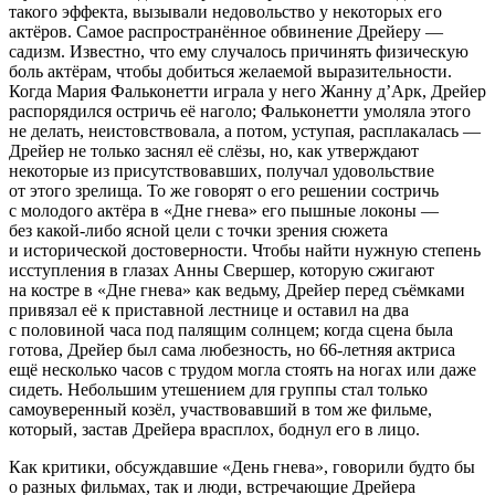
такого эффекта, вызывали недовольство у некоторых его
актёров. Самое распространённое обвинение Дрейеру —
садизм. Известно, что ему случалось причинять физическую
боль актёрам, чтобы добиться желаемой выразительности.
Когда Мария Фальконетти играла у него Жанну д’Арк, Дрейер
распорядился остричь её наголо; Фальконетти умоляла этого
не делать, неистовствовала, а потом, уступая, расплакалась —
Дрейер не только заснял её слёзы, но, как утверждают
некоторые из присутствовавших, получал удовольствие
от этого зрелища. То же говорят о его решении состричь
с молодого актёра в «Дне гнева» его пышные локоны —
без какой-либо ясной цели с точки зрения сюжета
и исторической достоверности. Чтобы найти нужную степень
исступления в глазах Анны Свершер, которую сжигают
на костре в «Дне гнева» как ведьму, Дрейер перед съёмками
привязал её к приставной лестнице и оставил на два
с половиной часа под палящим солнцем; когда сцена была
готова, Дрейер был сама любезность, но 66-летняя актриса
ещё несколько часов с трудом могла стоять на ногах или даже
сидеть. Небольшим утешением для группы стал только
самоуверенный козёл, участвовавший в том же фильме,
который, застав Дрейера врасплох, боднул его в лицо.
Как критики, обсуждавшие «День гнева», говорили будто бы
о разных фильмах, так и люди, встречающие Дрейера