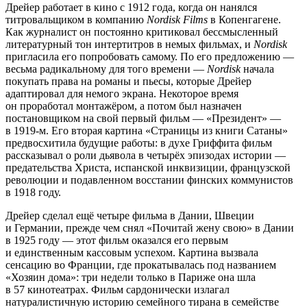
Дрейер работает в кино с 1912 года, когда он нанялся
титровальщиком в компанию
Nordisk Films
в Копенгагене.
Как журналист он постоянно критиковал бессмысленный
литературный тон интертитров в немых фильмах, и
Nordisk
пригласила его попробовать самому. По его предложению —
весьма радикальному для того времени —
Nordisk
начала
покупать права на романы и пьесы, которые Дрейер
адаптировал для немого экрана. Некоторое время
он проработал монтажёром, а потом был назначен
постановщиком на свой первый фильм — «Президент» —
в 1919-м. Его вторая картина «Страницы из книги Сатаны»
предвосхитила будущие работы: в духе Гриффита фильм
рассказывал о роли дьявола в четырёх эпизодах истории —
предательства Христа, испанской инквизиции, французской
революции и подавленном восстании финских коммунистов
в 1918 году.
Дрейер сделал ещё четыре фильма в Дании, Швеции
и Германии, прежде чем снял «Почитай жену свою» в Дании
в 1925 году — этот фильм оказался его первым
и единственным кассовым успехом. Картина вызвала
сенсацию во Франции, где прокатывалась под названием
«Хозяин дома»: три недели только в Париже она шла
в 57 кинотеатрах. Фильм сардонически излагал
натуралистичную историю семейного тирана в семействе