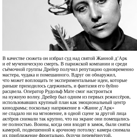
В качестве сюжета он избрал суд над святой Жанной д’Арк
и её мученическую смерть. В парижской компании и среди
съёмочной группы Дрейер получил репутацию одновременно
мастера, чудака и помешанного. Вдруг он обнаружил,
что может воплощать те экспериментальные идеи, которые
раньше приходилось сдерживать, и фантазия его буйно
расцвела. Оператор Рудольф Мате смог настроиться
на нужную волну. Дрейер был одним из первых режиссёров,
использовавших крупный план как эмоциональный центр
кинодрамы; поскольку напряжение в «Жанне д’Арк»
не спадало ни на мгновение, в одной сцене за другой лица
актёров снимали так крупно, что на экране они помещались
не полностью. Воины, когда они входят в замок, были сняты
камерой, подвешенной к арочному потолку: камера снимала
их приближение фронтально, будучи перевёрнутой,