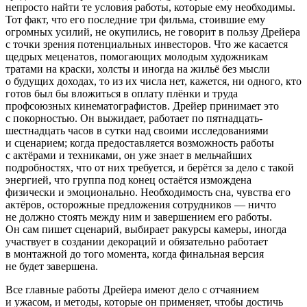
непросто найти те условия работы, которые ему необходимы.
Тот факт, что его последние три фильма, стоившие ему
огромных усилий, не окупились, не говорит в пользу Дрейера
с точки зрения потенциальных инвесторов. Что же касается
щедрых меценатов, помогающих молодым художникам
тратами на краски, холсты и иногда на жильё без мысли
о будущих доходах, то из их числа нет, кажется, ни одного, кто
готов был бы вложиться в оплату плёнки и труда
профсоюзных кинематографистов. Дрейер принимает это
с покорностью. Он выжидает, работает по пятнадцать-
шестнадцать часов в сутки над своими исследованиями
и сценарием; когда предоставляется возможность работы
с актёрами и техниками, он уже знает в мельчайших
подробностях, что от них требуется, и берётся за дело с такой
энергией, что группа под конец остаётся измождена
физически и эмоционально. Необходимость сна, чувства его
актёров, осторожные предложения сотрудников — ничто
не должно стоять между ним и завершением его работы.
Он сам пишет сценарий, выбирает ракурсы камеры, иногда
участвует в создании декораций и обязательно работает
в монтажной до того момента, когда финальная версия
не будет завершена.
Все главные работы Дрейера имеют дело с отчаянием
и ужасом, и методы, которые он применяет, чтобы достичь