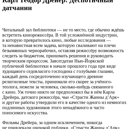
датчанин
Читальный зал библиотеки — не то место, где обычно ждёшь
встретить кинорежиссёра. В той усложнённой индустрии,
в которую превратилось кино, любые исследования —
та ненавистная всем задача, которую сваливают на плечи
безымянных чернорабочих, оставляя режиссёру возможность
следить за бюджетом, принимать решения и руководить
творческим процессом. Завсегдатаи Нью-Йоркской
публичной библиотеки в начале прошлого года при виде
худощавого седовласого господина с голубыми глазами,
каждый день сосредоточенно изучающего древние
религиозные тексты, принимали его скорее за учёного-
теолога, нежели за человека, сколько-нибудь связанного
с кино. Уж точно никто не предположил бы в нём Карла
Дрейера, датского режиссёра, чьи «Страсти Жанны д’Арк»
и другие работы утвердили его в качестве одного из немногих
подлинных художников этого ненадёжного и часто
поносимого искусства.
Фильмы Дрейера, за одним исключением, никогда
не привлекали широкой публики. «Страсти Жанны д’Арк»