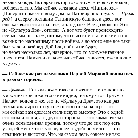
некая свобода. Вот архитектор говорит: «Теперь всё можно,
всё дозволено. Мы сейчас заляпаем здесь «Патриарха»
[Паперный имеет в виду дом на Патриарших прудах —
Прим.
ред.
], а сверху поставим Татлинскую башню, а здесь вот
ещё какая-то стоит фигня», и так далее. Все дозволено. Это
не «Культура Два», отнюдь. А вот что будет происходить
сейчас, мы не знаем, потому что высокий сталинский стиль
возник по-настоящему после войны, а до этого еще все-таки
был хаос и разброд. Дай Бог, войны не будет,
но через несколько лет, наверное, что-то монументальное
проявится. Памятники, которые сейчас ставятся, уже вполне
в духе…
— Сейчас как раз памятники Первой Мировой появились
в разных городах.
— Да-да-да. Есть какое-то такое движение. Но конкретно
в архитектуре пока этого не видно, потому что «Триумф-
Палас», конечно же, это не «Культура Два», это как раз
лужковская архитектура. Это сознательная игра: вот
мы сейчас вам сделаем сталинскую высотку. Это с одной
стороны ирония, а с другой стороны — это коммерчески
очень осмысленная ирония, потому что до сих пор есть
у людей миф, что самое лучшее и удобное жилье — это
сталинские высотки. Что, на самом деле, совсем не так: