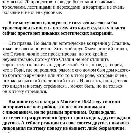
там всегда 70 процентов площади было занято какими-
то холлами, лестницами и переходами, а квартиры не очень
большие и не очень удобные.
— Я не могу понять, какую эстетику сейчас могла бы
транслировать власть, потому что кажется, что у власти
сейчас просто нет никаких эстетических воззрений.
— Это правда. Но были ли эстетические воззрения у Сталина,
тоже не совсем понятно. Хотя мой друг Хмельницкий пишет,
что Сталин лично все проектировал, но это крайне
неубедительно, потому что Сталин не мог отличить
коринфскую капитель от дорической. Есть, правда, теория,
что в Гори, где он родился, рядом с его домом был дом какого-
то богатого армянина или что-то в этом роде, который очень
похож на высокий сталинский стиль. И, дескать, он в детстве
это видел и к этому стремился… может быть, но не только
он к этому стремился.
— Вы пишете, что когда в Москве в 1932 году сносили
исторические постройки, это все воспринимали
с ликованием, но по разным причинам. Одни ждали,
что вместо разрушенного будут строить одно, другие ждали
другого. А сейчас реакции на снос совсем другие, никакого
ликования по этому поводу не бывает: либо безразличие,