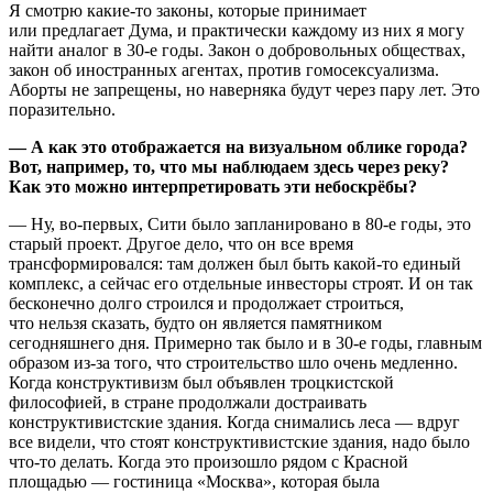
Я смотрю какие-то законы, которые принимает
или предлагает Дума, и практически каждому из них я могу
найти аналог в 30-е годы. Закон о добровольных обществах,
закон об иностранных агентах, против гомосексуализма.
Аборты не запрещены, но наверняка будут через пару лет. Это
поразительно.
— А как это отображается на визуальном облике города?
Вот, например, то, что мы наблюдаем здесь через реку?
Как это можно интерпретировать эти небоскрёбы?
— Ну, во-первых, Сити было запланировано в 80-е годы, это
старый проект. Другое дело, что он все время
трансформировался: там должен был быть какой-то единый
комплекс, а сейчас его отдельные инвесторы строят. И он так
бесконечно долго строился и продолжает строиться,
что нельзя сказать, будто он является памятником
сегодняшнего дня. Примерно так было и в 30-е годы, главным
образом из-за того, что строительство шло очень медленно.
Когда конструктивизм был объявлен троцкистской
философией, в стране продолжали достраивать
конструктивистские здания. Когда снимались леса — вдруг
все видели, что стоят конструктивистские здания, надо было
что-то делать. Когда это произошло рядом с Красной
площадью — гостиница «Москва», которая была