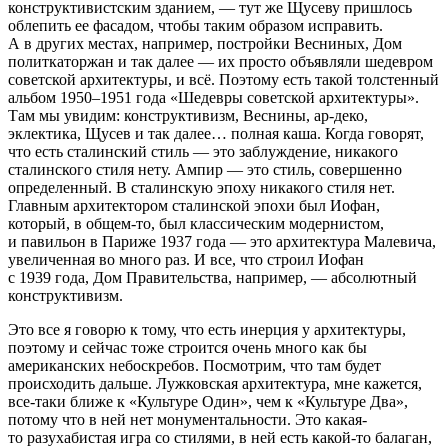
конструктивистским зданием, — тут же Щусеву пришлось
облепить ее фасадом, чтобы таким образом исправить.
А в других местах, например, постройки Весниных, Дом
политкаторжан и так далее — их просто объявляли шедевром
советской архитектуры, и всё. Поэтому есть такой толстенный
альбом 1950–1951 года «Шедевры советской архитектуры».
Там мы увидим: конструктивизм, Веснины, ар-деко,
эклектика, Щусев и так далее… полная каша. Когда говорят,
что есть сталинский стиль — это заблуждение, никакого
сталинского стиля нету. Ампир — это стиль, совершенно
определенный. В сталинскую эпоху никакого стиля нет.
Главным архитектором сталинской эпохи был Иофан,
который, в общем-то, был классическим модернистом,
и павильон в Париже 1937 года — это архитектура Малевича,
увеличенная во много раз. И все, что строил Иофан
с 1939 года, Дом Правительства, например, — абсолютный
конструктивизм.
Это все я говорю к тому, что есть инерция у архитектуры,
поэтому и сейчас тоже строится очень много как бы
американских небоскребов. Посмотрим, что там будет
происходить дальше. Лужковская архитектура, мне кажется,
все-таки ближе к «Культуре Один», чем к «Культуре Два»,
потому что в ней нет монументальности. Это какая-
то разухабистая игра со стилями, в ней есть какой-то балаган,