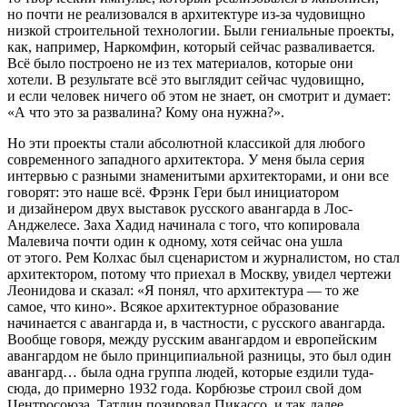
но почти не реализовался в архитектуре из-за чудовищно
низкой строительной технологии. Были гениальные проекты,
как, например, Наркомфин, который сейчас разваливается.
Всё было построено не из тех материалов, которые они
хотели. В результате всё это выглядит сейчас чудовищно,
и если человек ничего об этом не знает, он смотрит и думает:
«А что это за развалина? Кому она нужна?».
Но эти проекты стали абсолютной классикой для любого
современного западного архитектора. У меня была серия
интервью с разными знаменитыми архитекторами, и они все
говорят: это наше всё. Фрэнк Гери был инициатором
и дизайнером двух выставок русского авангарда в Лос-
Анджелесе. Заха Хадид начинала с того, что копировала
Малевича почти один к одному, хотя сейчас она ушла
от этого. Рем Колхас был сценаристом и журналистом, но стал
архитектором, потому что приехал в Москву, увидел чертежи
Леонидова и сказал: «Я понял, что архитектура — то же
самое, что кино». Всякое архитектурное образование
начинается с авангарда и, в частности, с русского авангарда.
Вообще говоря, между русским авангардом и европейским
авангардом не было принципиальной разницы, это был один
авангард… была одна группа людей, которые ездили туда-
сюда, до примерно 1932 года. Корбюзье строил свой дом
Центросоюза, Татлин позировал Пикассо, и так далее.