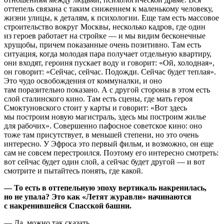
оттепель связана с таким снижением к маленькому человеку,
жизни улицы, к деталям, к психологии. Еще там есть массовое
строительство вокруг Москвы, несколько кадров, где один
из героев работает на стройке — и мы видим бесконечные
хрущобы, причем показанные очень позитивно. Там есть
ситуация, когда молодая пара получает отдельную квартиру,
они входят, героиня пускает воду и говорит: «Ой, холодная»,
он говорит: «Сейчас, сейчас. Подожди. Сейчас будет теплая».
Это чудо освобождения от коммуналки, и оно
там поразительно показано. А с другой стороны в этом есть
слой сталинского кино. Там есть сцены, где мать героя
Смоктуновского стоит у карты и говорит: «Вот здесь
мы построим новую магистраль, здесь мы построим жилье
для рабочих». Совершенно пафосное советское кино: оно
тоже там присутствует, в меньшей степени, но это очень
интересно. У Эфроса это первый фильм, и возможно, он еще
сам не совсем перестроился. Поэтому его интересно смотреть:
вот сейчас будет один слой, а сейчас будет другой — и вот
смотрите и пытайтесь понять, где какой.
— То есть в оттепельную эпоху вертикаль накренилась,
но не упала? Это как «Летят журавли» начинаются
с накренившейся Спасской башни.
— Да, можно так сказать.