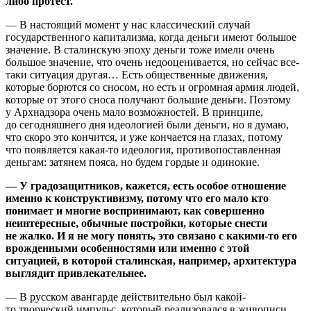
либо протест.
— В настоящий момент у нас классический случай
государственного капитализма, когда деньги имеют большое
значение. В сталинскую эпоху деньги тоже имели очень
большое значение, что очень недооценивается, но сейчас все-
таки ситуация другая… Есть общественные движения,
которые борются со сносом, но есть и огромная армия людей,
которые от этого сноса получают большие деньги. Поэтому
у Архнадзора очень мало возможностей. В принципе,
до сегодняшнего дня идеологией были деньги, но я думаю,
что скоро это кончится, и уже кончается на глазах, потому
что появляется какая-то идеология, противопоставленная
деньгам: затянем пояса, но будем гордые и одинокие.
— У градозащитников, кажется, есть особое отношение
именно к конструктивизму, потому что его мало кто
понимает и многие воспринимают, как совершенно
неинтересные, обычные постройки, которые снести
не жалко. И я не могу понять, это связано с какими-то его
врожденными особенностями или именно с этой
ситуацией, в которой сталинская, например, архитектура
выглядит привлекательнее.
— В русском авангарде действительно был какой-
то творческий импульс, который реализовался в живописи,