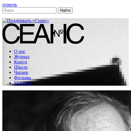
помочь
О нас
Журнал
Книги
Школа
Чапаев
Фильмы
Магазин