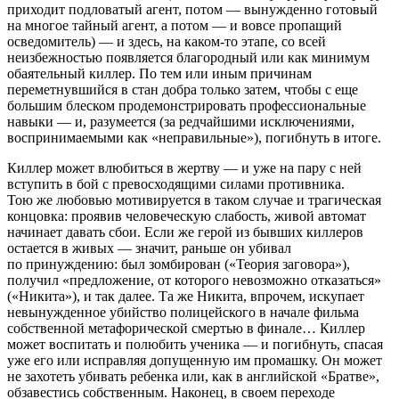
приходит подловатый агент, потом — вынужденно готовый
на многое тайный агент, а потом — и вовсе пропащий
осведомитель) — и здесь, на каком-то этапе, со всей
неизбежностью появляется благородный или как минимум
обаятельный киллер. По тем или иным причинам
переметнувшийся в стан добра только затем, чтобы с еще
большим блеском продемонстрировать профессиональные
навыки — и, разумеется (за редчайшими исключениями,
воспринимаемыми как «неправильные»), погибнуть в итоге.
Киллер может влюбиться в жертву — и уже на пару с ней
вступить в бой с превосходящими силами противника.
Тою же любовью мотивируется в таком случае и трагическая
концовка: проявив человеческую слабость, живой автомат
начинает давать сбои. Если же герой из бывших киллеров
остается в живых — значит, раньше он убивал
по принуждению: был зомбирован («Теория заговора»),
получил «предложение, от которого невозможно отказаться»
(«Никита»), и так далее. Та же Никита, впрочем, искупает
невынужденное убийство полицейского в начале фильма
собственной метафорической смертью в финале… Киллер
может воспитать и полюбить ученика — и погибнуть, спасая
уже его или исправляя допущенную им промашку. Он может
не захотеть убивать ребенка или, как в английской «Братве»,
обзавестись собственным. Наконец, в своем переходе