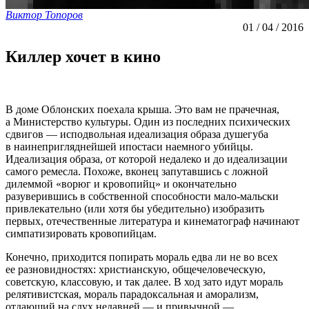
Виктор Топоров
01 / 04 / 2016
Киллер хочет в кино
В доме Облонских поехала крыша. Это вам не прачечная,
а Министерство культуры. Один из последних психических
сдвигов — исподвольная идеализация образа душегуба
в наинепригляднейшей ипостаси наемного убийцы.
Идеализация образа, от которой недалеко и до идеализации
самого ремесла. Похоже, вконец запутавшись с ложной
дилеммой «ворюг и кровопийц» и окончательно
разуверившись в собственной способности мало-мальски
привлекательно (или хотя бы убедительно) изобразить
первых, отечественные литература и кинематограф начинают
симпатизировать кровопийцам.
Конечно, приходится попирать мораль едва ли не во всех
ее разновидностях: христианскую, общечеловеческую,
советскую, классовую, и так далее. В ход зато идут мораль
релятивистская, мораль парадоксальная и аморализм,
отдающий на слух недавней — и привычной —