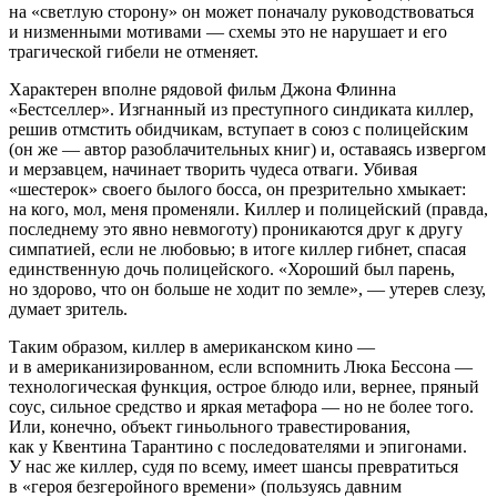
на «светлую сторону» он может поначалу руководствоваться
и низменными мотивами — схемы это не нарушает и его
трагической гибели не отменяет.
Характерен вполне рядовой фильм Джона Флинна
«Бестселлер». Изгнанный из преступного синдиката киллер,
решив отмстить обидчикам, вступает в союз с полицейским
(он же — автор разоблачительных книг) и, оставаясь извергом
и мерзавцем, начинает творить чудеса отваги. Убивая
«шестерок» своего былого босса, он презрительно хмыкает:
на кого, мол, меня променяли. Киллер и полицейский (правда,
последнему это явно невмоготу) проникаются друг к другу
симпатией, если не любовью; в итоге киллер гибнет, спасая
единственную дочь полицейского. «Хороший был парень,
но здорово, что он больше не ходит по земле», — утерев слезу,
думает зритель.
Таким образом, киллер в американском кино —
и в американизированном, если вспомнить Люка Бессона —
технологическая функция, острое блюдо или, вернее, пряный
соус, сильное средство и яркая метафора — но не более того.
Или, конечно, объект гиньольного травестирования,
как у Квентина Тарантино с последователями и эпигонами.
У нас же киллер, судя по всему, имеет шансы превратиться
в «героя безгеройного времени» (пользуясь давним