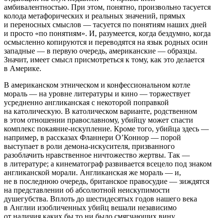
амбивалентностью. При этом, понятно, произвольно тасуется
колода метафорических и реальных значений, прямых
и переносных смыслов — тасуется по понятиям наших дней
и просто «по понятиям». И, разумеется, когда бездумно, когда
осмысленно копируются и переводятся на язык родных осин
западные — в первую очередь, американские — образцы.
Значит, имеет смысл присмотреться к тому, как это делается
в Америке.
В американском этническом и конфессиональном котле
мораль — на уровне литературы и кино — торжествует
усредненно англиканская с некоторой поправкой
на католическую. В католическом варианте, родственном
в этом отношении православному, убийцу может спасти
комплекс покаяние-искупление. Кроме того, убийца здесь —
например, в рассказах Фланнери О’Коннор — порой
выступает в роли демона-искусителя, призванного
разоблачить нравственное ничтожество жертвы. Так —
в литературе; а кинематограф развивается всецело под знаком
англиканской морали. Англиканская же мораль — и,
не в последнюю очередь, британское правосудие — зиждятся
на представлении об абсолютной неискупимости
душегубства. Вплоть до шестидесятых годов нашего века
в Англии изобличенных убийц вешали независимо
от наличия каких бы то ни было смягчающих вину