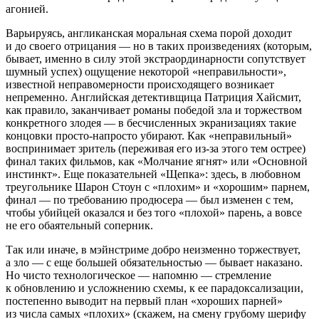
агонией.
Варьируясь, англиканская моральная схема порой доходит
и до своего отрицания — но в таких произведениях (которым,
бывает, именно в силу этой экстраординарности сопутствует
шумный успех) ощущение некоторой «неправильности»,
известной неправомерности происходящего возникает
непременно. Английская детективщица Патриция Хайсмит,
как правило, заканчивает романы победой зла и торжеством
конкретного злодея — в бесчисленных экранизациях такие
концовки просто-напросто убирают. Как «неправильный»
воспринимает зритель (переживая его из-за этого тем острее)
финал таких фильмов, как «Молчание ягнят» или «Основной
инстинкт». Еще показательней «Щепка»: здесь, в любовном
треугольнике Шарон Стоун с «плохим» и «хорошим» парнем,
финал — по требованию продюсера — был изменен с тем,
чтобы убийцей оказался и без того «плохой» парень, а вовсе
не его обаятельный соперник.
Так или иначе, в мэйнстриме добро неизменно торжествует,
а зло — с еще большей обязательностью — бывает наказано.
Но чисто технологическое — напомню — стремление
к обновлению и усложнению схемы, к ее парадоксализации,
постепенно выводит на первый план «хороших парней»
из числа самых «плохих» (скажем, на смену грубому шерифу