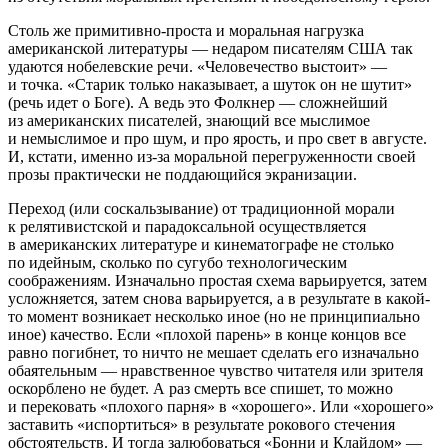
Столь же примитивно-проста и моральная нагрузка
американской литературы — недаром писателям США так
удаются нобелевские речи. «Человечество выстоит» —
и точка. «Старик только наказывает, а шуток он не шутит»
(речь идет о Боге). А ведь это Фолкнер — сложнейший
из американских писателей, знающий все мыслимое
и немыслимое и про шум, и про ярость, и про свет в августе.
И, кстати, именно из-за моральной перегруженности своей
прозы практически не поддающийся экранизации.
Переход (или соскальзывание) от традиционной морали
к релятивистской и парадоксальной осуществляется
в американских литературе и кинематографе не столько
по идейным, сколько по сугубо технологическим
соображениям. Изначально простая схема варьируется, затем
усложняется, затем снова варьируется, а в результате в какой-
то момент возникает несколько иное (но не принципиально
иное) качество. Если «плохой парень» в конце концов все
равно погибнет, то ничто не мешает сделать его изначально
обаятельным — нравственное чувство читателя или зрителя
оскорблено не будет. А раз смерть все спишет, то можно
и перековать «плохого парня» в «хорошего». Или «хорошего»
заставить «испортиться» в результате рокового стечения
обстоятельств. И тогда залюбоваться «Бонни и Клайдом» —