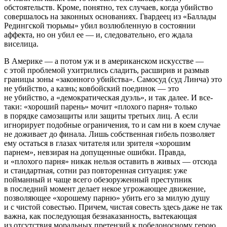
обстоятельств. Кроме, понятно, тех случаев, когда убийство
совершалось на законных основаниях. Гвардеец из «Баллады
Редингской тюрьмы» убил возлюбленную в состоянии
аффекта, но он убил ее — и, следовательно, его ждала
виселица.
В Америке — а потом уж и в американском искусстве —
с этой проблемой ухитрились сладить, расширив и размыв
границы зоны «законного убийства». Самосуд (суд Линча) это
не убийство, а казнь; ковбойский поединок — это
не убийство, а «демократическая дуэль», и так далее. И все-
таки: «хороший парень» мочит «плохого парня» только
в порядке самозащиты или защиты третьих лиц. А если
игнорирует подобные ограничения, то и сам ни в коем случае
не доживает до финала. Лишь собственная гибель позволяет
ему остаться в глазах читателя или зрителя «хорошим
парнем», невзирая на допущенные ошибки. Правда,
и «плохого парня» никак нельзя оставить в живых — отсюда
и стандартная, сотни раз повторенная ситуация: уже
пойманный и чаще всего обезоруженный преступник
в последний момент делает некое угрожающее движение,
позволяющее «хорошему парню» убить его за милую душу
и с чистой совестью. Причем, чистая совесть здесь даже не так
важна, как последующая безнаказанность, вытекающая
из отсутствия моральных претензий к победоносному герою.