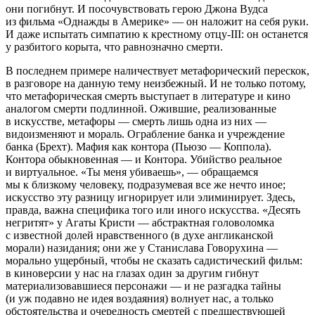
они погибнут. И посочувствовать герою Джона Вудса
из фильма «Однажды в Америке» — он наложит на себя руки.
И даже испытать симпатию к крестному отцу-III: он останется
у разбитого корыта, что равнозначно смерти.
В последнем примере наличествует метафорический перескок,
в разговоре на данную тему неизбежный. И не только потому,
что метафорическая смерть выступает в литературе и кино
аналогом смерти подлинной. Ожившие, реализованные
в искусстве, метафоры — смерть лишь одна из них —
видоизменяют и мораль. Ограбление банка и учреждение
банка (Брехт). Мафия как контора (Пьюзо — Коппола).
Контора обыкновенная — и Контора. Убийство реальное
и виртуальное. «Ты меня убиваешь», — обращаемся
мы к близкому человеку, подразумевая все же нечто иное;
искусство эту разницу игнорирует или элиминирует. Здесь,
правда, важна специфика того или иного искусства. «Десять
негритят» у Агаты Кристи — абстрактная головоломка
с известной долей нравственного (в духе англиканской
морали) назидания; они же у Станислава Говорухина —
морально ущербный, чтобы не сказать садистический фильм:
в киноверсии у нас на глазах один за другим гибнут
материализовавшиеся персонажи — и не разгадка тайны
(и уж подавно не идея воздаяния) волнует нас, а только
обстоятельства и очередность смертей с предшествующей