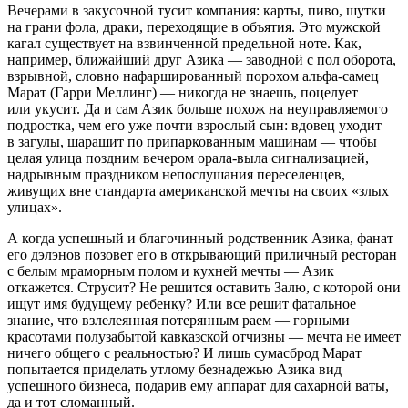
Вечерами в закусочной тусит компания: карты, пиво, шутки
на грани фола, драки, переходящие в объятия. Это мужской
кагал существует на взвинченной предельной ноте. Как,
например, ближайший друг Азика — заводной с пол оборота,
взрывной, словно нафаршированный порохом альфа-самец
Марат (Гарри Меллинг) — никогда не знаешь, поцелует
или укусит. Да и сам Азик больше похож на неуправляемого
подростка, чем его уже почти взрослый сын: вдовец уходит
в загулы, шарашит по припаркованным машинам — чтобы
целая улица поздним вечером орала-выла сигнализацией,
надрывным праздником непослушания переселенцев,
живущих вне стандарта американской мечты на своих «злых
улицах».
А когда успешный и благочинный родственник Азика, фанат
его дэлэнов позовет его в открывающий приличный ресторан
с белым мраморным полом и кухней мечты — Азик
откажется. Струсит? Не решится оставить Залю, с которой они
ищут имя будущему ребенку? Или все решит фатальное
знание, что взлелеянная потерянным раем — горными
красотами полузабытой кавказской отчизны — мечта не имеет
ничего общего с реальностью? И лишь сумасброд Марат
попытается приделать утлому безнадежью Азика вид
успешного бизнеса, подарив ему аппарат для сахарной ваты,
да и тот сломанный.