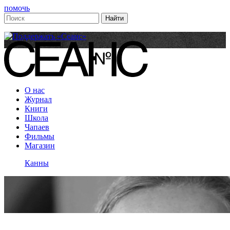
помочь
О нас
Журнал
Книги
Школа
Чапаев
Фильмы
Магазин
Канны