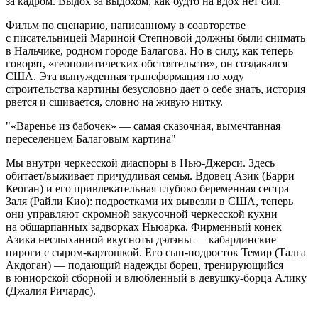
за кадром. Выдох за выдохом, как будто на вдох нет сил.
Фильм по сценарию, написанному в соавторстве
с писательницей Мариной Степновой должны были снимать
в Нальчике, родном городе Балагова. Но в силу, как теперь
говорят, «геополитических обстоятельств», он создавался
США. Эта вынужденная трансформация по ходу
строительства картины безусловно дает о себе знать, история
рвется и сшивается, словно на живую нитку.
«Варенье из бабочек» — самая сказочная, вымечтанная
переселенцем Балаговым картина
Мы внутри черкесской диаспоры в Нью-Джерси. Здесь
обитает/выживает причудливая семья. Вдовец Азик (Барри
Кеоган) и его привлекательная глубоко беременная сестра
Заля (Райли Кио): подростками их вывезли в США, теперь
они управляют скромной закусочной черкесской кухни
на обшарпанных задворках Ньюарка. Фирменный конек
Азика неслыханной вкусноты дэлэны — кабардинские
пироги с сыром-картошкой. Его сын-подросток Темир (Талга
Акдоган) — подающий надежды борец, тренирующийся
в юниорской сборной и влюбленный в девушку-борца Алику
(Джалия Ричардс).