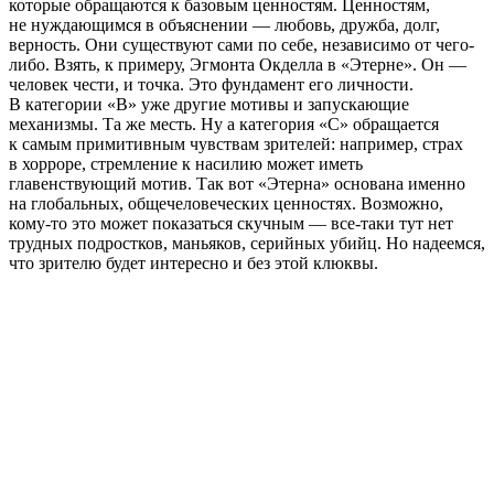
которые обращаются к базовым ценностям. Ценностям,
не нуждающимся в объяснении — любовь, дружба, долг,
верность. Они существуют сами по себе, независимо от чего-
либо. Взять, к примеру, Эгмонта Окделла в «Этерне». Он —
человек чести, и точка. Это фундамент его личности.
В категории «B» уже другие мотивы и запускающие
механизмы. Та же месть. Ну а категория «С» обращается
к самым примитивным чувствам зрителей: например, страх
в хорроре, стремление к насилию может иметь
главенствующий мотив. Так вот «Этерна» основана именно
на глобальных, общечеловеческих ценностях. Возможно,
кому-то это может показаться скучным — все-таки тут нет
трудных подростков, маньяков, серийных убийц. Но надеемся,
что зрителю будет интересно и без этой клюквы.