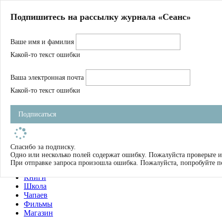
Главная
Подпишитесь на рассылку журнала «Сеанс»
О нас
Авторы
Ваше имя и фамилия
Магазин
Журнал
Какой-то текст ошибки
Книги
Спецпроекты
Ваша электронная почта
Школа
Устав
Какой-то текст ошибки
Отчетность
Фильмы
Подписаться
Имена
Тэги
искать
Спасибо за подписку.
Одно или несколько полей содержат ошибку. Пожалуйста проверьте и
О нас
При отправке запроса произошла ошибка. Пожалуйста, попробуйте п
Журнал
Книги
Школа
Чапаев
Фильмы
Магазин