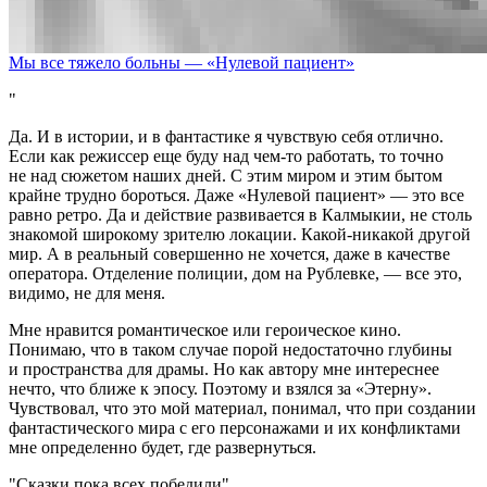
Мы все тяжело больны — «Нулевой пациент»
Да. И в истории, и в фантастике я чувствую себя отлично.
Если как режиссер еще буду над чем-то работать, то точно
не над сюжетом наших дней. С этим миром и этим бытом
крайне трудно бороться. Даже «Нулевой пациент» — это все
равно ретро. Да и действие развивается в Калмыкии, не столь
знакомой широкому зрителю локации. Какой-никакой другой
мир. А в реальный совершенно не хочется, даже в качестве
оператора. Отделение полиции, дом на Рублевке, — все это,
видимо, не для меня.
Мне нравится романтическое или героическое кино.
Понимаю, что в таком случае порой недостаточно глубины
и пространства для драмы. Но как автору мне интереснее
нечто, что ближе к эпосу. Поэтому и взялся за «Этерну».
Чувствовал, что это мой материал, понимал, что при создании
фантастического мира с его персонажами и их конфликтами
мне определенно будет, где развернуться.
Сказки пока всех победили