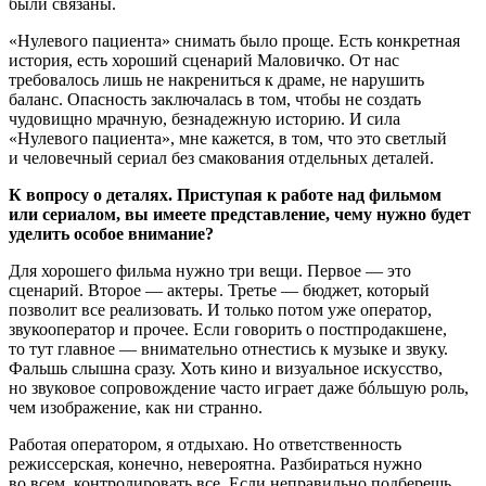
были связаны.
«Нулевого пациента» снимать было проще. Есть конкретная
история, есть хороший сценарий Маловичко. От нас
требовалось лишь не накрениться к драме, не нарушить
баланс. Опасность заключалась в том, чтобы не создать
чудовищно мрачную, безнадежную историю. И сила
«Нулевого пациента», мне кажется, в том, что это светлый
и человечный сериал без смакования отдельных деталей.
К вопросу о деталях. Приступая к работе над фильмом
или сериалом, вы имеете представление, чему нужно будет
уделить особое внимание?
Для хорошего фильма нужно три вещи. Первое — это
сценарий. Второе — актеры. Третье — бюджет, который
позволит все реализовать. И только потом уже оператор,
звукооператор и прочее. Если говорить о постпродакшене,
то тут главное — внимательно отнестись к музыке и звуку.
Фальшь слышна сразу. Хоть кино и визуальное искусство,
но звуковое сопровождение часто играет даже бóльшую роль,
чем изображение, как ни странно.
Работая оператором, я отдыхаю. Но ответственность
режиссерская, конечно, невероятна. Разбираться нужно
во всем, контролировать все. Если неправильно подберешь