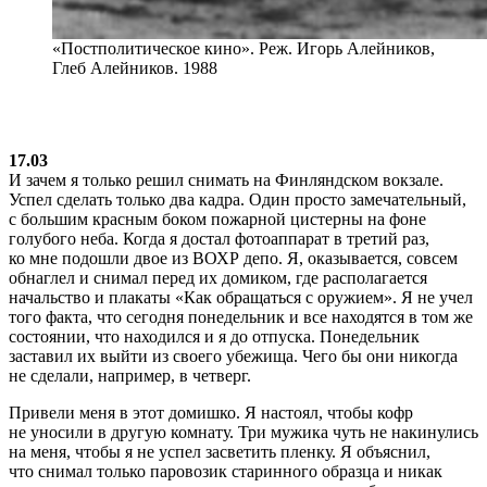
«Постполитическое кино». Реж. Игорь Алейников,
Глеб Алейников. 1988
17.03
И зачем я только решил снимать на Финляндском вокзале.
Успел сделать только два кадра. Один просто замечательный,
с большим красным боком пожарной цистерны на фоне
голубого неба. Когда я достал фотоаппарат в третий раз,
ко мне подошли двое из ВОХР депо. Я, оказывается, совсем
обнаглел и снимал перед их домиком, где располагается
начальство и плакаты «Как обращаться с оружием». Я не учел
того факта, что сегодня понедельник и все находятся в том же
состоянии, что находился и я до отпуска. Понедельник
заставил их выйти из своего убежища. Чего бы они никогда
не сделали, например, в четверг.
Привели меня в этот домишко. Я настоял, чтобы кофр
не уносили в другую комнату. Три мужика чуть не накинулись
на меня, чтобы я не успел засветить пленку. Я объяснил,
что снимал только паровозик старинного образца и никак