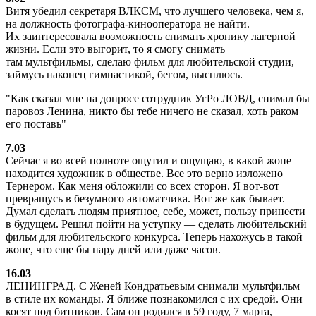
Витя убедил секретаря ВЛКСМ, что лучшего человека, чем я,
на должность фотографа-кинооператора не найти.
Их заинтересовала возможность снимать хронику лагерной
жизни. Если это выгорит, то я смогу снимать
там мультфильмы, сделаю фильм для любительской студии,
займусь наконец гимнастикой, бегом, высплюсь.
Как сказал мне на допросе сотрудник УгРо ЛОВД, снимал бы
паровоз Ленина, никто бы тебе ничего не сказал, хоть раком
его поставь
7.03
Сейчас я во всей полноте ощутил и ощущаю, в какой жопе
находится художник в обществе. Все это верно изложено
Тернером. Как меня обложили со всех сторон. Я вот-вот
превращусь в безумного автоматчика. Вот же как бывает.
Думал сделать людям приятное, себе, может, пользу принести
в будущем. Решил пойти на уступку — сделать любительский
фильм для любительского конкурса. Теперь нахожусь в такой
жопе, что еще бы пару дней или даже часов.
16.03
ЛЕНИНГРАД. С Женей Кондратьевым снимали мультфильм
в стиле их команды. Я ближе познакомился с их средой. Они
косят под битников. Сам он родился в 59 году, 7 марта,