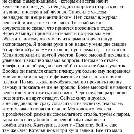
не связан с американцами, «которыми всегда набит
хельсенский поезд». Тут еще один попросил открыть кофр
и увидел иностранный журнал. Спросил с ужасом,
не владею ли я еще и английским. Нет, сказал я, журнал
чешский, и им я тоже не владею. Толстый мужик
сочувственно сказал, что придется позвонить в отдел.
Через 20 минут пришел лейтенант и потребовал меня
обыскать, потому что у меня из кармана торчал шнур
экспонометра. Я поднял руки и он нашел у меня две севшие
батарейки «Уран». «Не страшно, пусть лежат», — сказал он.
Меня проводили в другой участок. Более высокий начальник
улыбался и вежливо задавал вопросы. Потом его отвлек
телефон, и он обсуждал с женой брать или не брать участок.
Вообще он пытался спасти пленку, уж больно ему понравился
мой японский аппарат и фирменные пакеты для отснятой
пленки. Но мое заявление-обязательство проявить пленку
самому и показать ее им не прошло. Более высокий начальник
велел или уничтожить, или изъять. Через неделю разрешили
позвонить, а вдруг отдадут. Сейчас сижу и думаю,
а не следовало ли сразу согласиться на засветку, тем более,
что там такого понаснято: депо Московского вокзала
в ромбической рамке высоковольтного столба, трубы с паром,
зарытые в снегу бидоны деревообрабатывающего
комбината им. Халтурина, лозунг «Пьянству бой!», еще
там же Олег Котельников и три кучи гальки. Все это мало