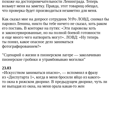
похоже на достопримечательности Ленинграда. Теперь
возьмут меня на заметку. Правда, этот товарищ обещал,
что проверка будет производиться незаметно для меня.
Как сказал мне на допросе сотрудник УгРо ЛОВД, снимал бы
паровоз Ленина, никто бы тебе ничего не сказал, хоть раком
его поставь. В конторке на путях: «Эти паровозы хоть
и законсервированные, но на полной боевой готовности
и еще много чего натворить могут». ЛОВД: «Ну теперь
ты понял, какое опасное дело заниматься
фотографированием?»
Сценарий о жизни в пионерском лагере — заколачиваю
пионерские гробики и утрамбовываю могилки
23.03
«Искусством заниматься опасно», — вспомнил я фразу
из «Диспутарта 1», когда в меня бросили яйцо из какого-
то окна в рижском дворике. В предыдущем дворике, чуть ли
не выпадая из окна, на меня орала какая-то жен