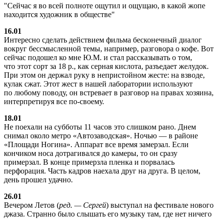
Сейчас я во всей полноте ощутил и ощущаю, в какой жопе
находится художник в обществе
16.01
Интересно сделать действием фильма бесконечный диалог
вокруг бессмысленной темы, например, разговора о кофе. Вот
сейчас подошел ко мне Ю.М. и стал рассказывать о том,
что этот сорт за 18 р., как серная кислота, разъедает желудок.
При этом он держал руку в непристойном жесте: на взводе,
кулак сжат. Этот жест в нашей лаборатории используют
по любому поводу, он встревает в разговор на правах хозяина,
интерпретируя все по-своему.
18.01
Не поехали на субботы 11 часов это слишком рано. Днем
снимал около метро «Автозаводская». Ночью — в районе
«Площади Ногина». Аппарат все время замерзал. Если
кончиком носа дотрагивался до камеры, то он сразу
примерзал. В конце примерзла пленка и порвалась
перфорация. Часть кадров наехала друг на друга. В целом,
день прошел удачно.
26.01
Вечером Летов (
ред. — Сергей
) выступал на фестивале нового
джаза. Странно было слышать его музыку там, где нет ничего