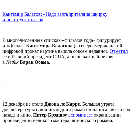
Кантемир Балагов: «Надо взять зрителя за шкирку
и не отпускать его»
В многочисленных списках «фильмов года» фигурирует
и «Дылда»
Кантемира Балагова
(в североамериканский
цифровой прокат картина вышла совсем недавно).
Отметил
ее и бывший президент США, а ныне важный человек
в
Netflix
Барак Обама
.
12 декабря не стало
Джона ле Карре
. Большая утрата
для литературы (свой последний роман он написал всего год
назад) и кино.
Питер Брэдшоу
вспоминает
экранизации
произведений великого мастера шпионского романа.