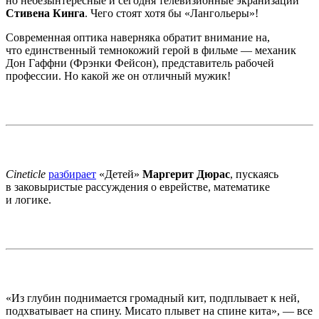
но небезынтересные и сегодня телевизионные экранизации
Стивена Кинга
. Чего стоят хотя бы «Лангольеры»!
Современная оптика наверняка обратит внимание на,
что единственный темнокожий герой в фильме — механик
Дон Гаффни (Фрэнки Фейсон), представитель рабочей
профессии. Но какой же он отличный мужик!
Cineticle
разбирает
«Детей»
Маргерит Дюрас
, пускаясь
в заковыристые рассуждения о еврействе, математике
и логике.
«Из глубин поднимается громадный кит, подплывает к ней,
подхватывает на спину. Мисато плывет на спине кита», — все