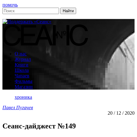
помочь
О нас
Журнал
Книги
Школа
Чапаев
Фильмы
Магазин
хроника
Павел Пугачев
20 / 12 / 2020
Сеанс-дайджест №149