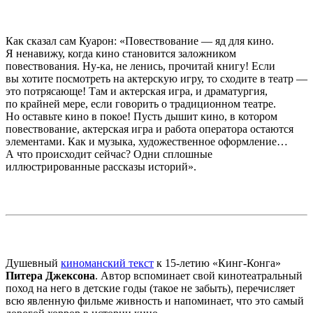
Как сказал сам Куарон: «Повествование — яд для кино.
Я ненавижу, когда кино становится заложником
повествования. Ну-ка, не ленись, прочитай книгу! Если
вы хотите посмотреть на актерскую игру, то сходите в театр —
это потрясающе! Там и актерская игра, и драматургия,
по крайней мере, если говорить о традиционном театре.
Но оставьте кино в покое! Пусть дышит кино, в котором
повествование, актерская игра и работа оператора остаются
элементами. Как и музыка, художественное оформление…
А что происходит сейчас? Одни сплошные
иллюстрированные рассказы историй».
Душевный
киноманский текст
к 15-летию «Кинг-Конга»
Питера Джексона
. Автор вспоминает свой кинотеатральный
поход на него в детские годы (такое не забыть), перечисляет
всю явленную фильме живность и напоминает, что это самый