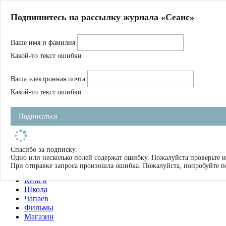
Главная
Подпишитесь на рассылку журнала «Сеанс»
О нас
Авторы
Ваше имя и фамилия
Магазин
Журнал
Какой-то текст ошибки
Книги
Спецпроекты
Ваша электронная почта
Школа
Устав
Какой-то текст ошибки
Отчетность
Фильмы
Подписаться
Имена
Тэги
искать
Спасибо за подписку.
Одно или несколько полей содержат ошибку. Пожалуйста проверьте и
О нас
При отправке запроса произошла ошибка. Пожалуйста, попробуйте п
Журнал
Книги
Школа
Чапаев
Фильмы
Магазин