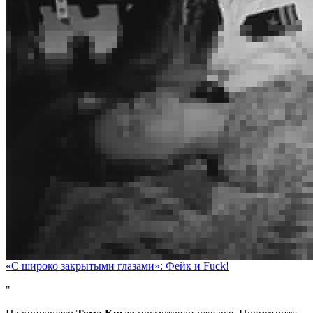
«С широко закрытыми глазами»: Фейк и Fuck!