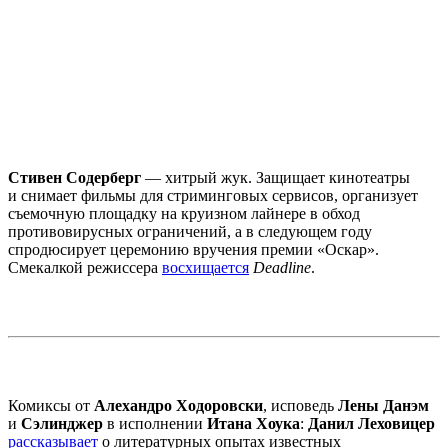
Стивен Содерберг
— хитрый жук. Защищает кинотеатры
и снимает фильмы для стриминговых сервисов, организует
съемочную площадку на круизном лайнере в обход
противовирусных ограничений, а в следующем году
спродюсирует церемонию вручения премии «Оскар».
Смекалкой режиссера
восхищается
Deadline
.
Комиксы от
Алехандро Ходоровски
, исповедь
Лены Данэм
и
Сэлинджер
в исполнении
Итана Хоука
:
Данил Леховицер
рассказывает
о литературных опытах известных