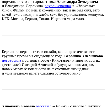
нормально, это сценарная заявка
Александра Зельдовича
и
Владимира Сорокина
,
опубликованная
в «
Искусстве
кино
». Фильм, по ней, к сожалению, так и не был снят, зато
какой текст: гвозди из хлеба, секс без удовольствия, медиумы,
КГБ, Москва, Берлин, Токио. И целого мира мало.
Берлинале переносится в онлайн, как и практически все
крупные премьеры следующего года.
Вероника Хлебникова
поговорила
с организатором «Кинотавра» и многих других
фестивалей
Ситорой Алиевой
о будущем киносмотров,
новых мерах безопасности на съемочных площадках
и удивительном взлете ближневосточного кино.
Хирокадзу Корээда
рассказал
«
Огоньку
» о работе с
Катрин