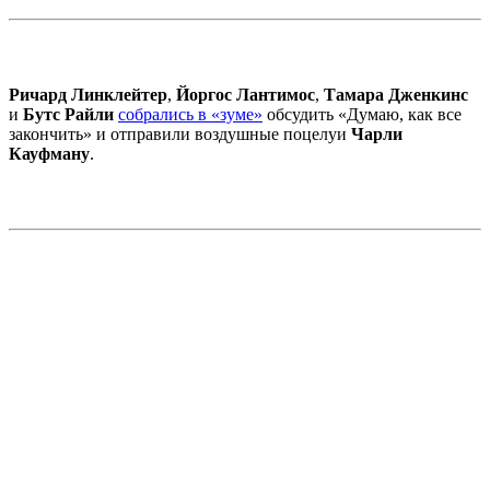
Ричард Линклейтер
,
Йоргос Лантимос
,
Тамара Дженкинс
и
Бутс Райли
собрались в «зуме»
обсудить «Думаю, как все
закончить» и отправили воздушные поцелуи
Чарли
Кауфману
.