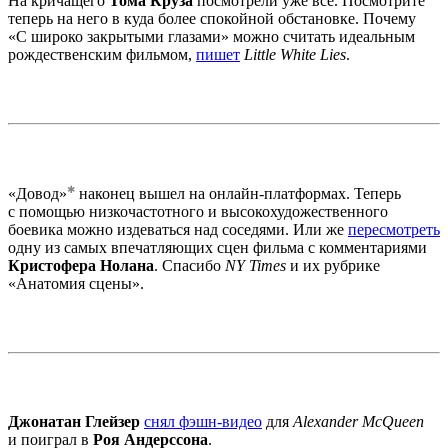
На кричащего
Тома Круза
посмотрели уже все. Посмотрите
теперь на него в куда более спокойной обстановке. Почему
«С широко закрытыми глазами» можно считать идеальным
рождественским фильмом,
пишет
Little White Lies
.
«Довод»
наконец вышел на онлайн-платформах. Теперь
с помощью низкочастотного и высокохудожественного
боевика можно издеваться над соседями. Или же
пересмотреть
одну из самых впечатляющих сцен фильма с комментариями
Кристофера Нолана
. Спасибо
NY Times
и их рубрике
«Анатомия сцены».
Джонатан Глейзер
снял фэшн-видео
для
Alexander McQueen
и поиграл в
Роя Андерссона
.