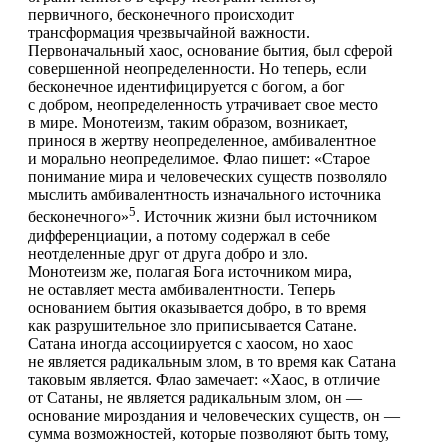
первичного, бесконечного происходит
трансформация чрезвычайной важности.
Первоначальный хаос, основание бытия, был сферой
совершенной неопределенности. Но теперь, если
бесконечное идентифицируется с богом, а бог
с добром, неопределенность утрачивает свое место
в мире. Монотеизм, таким образом, возникает,
принося в жертву неопределенное, амбивалентное
и морально неопределимое. Флао пишет: «Старое
понимание мира и человеческих существ позволяло
мыслить амбивалентность изначального источника
5
бесконечного»
. Источник жизни был источником
дифференциации, а потому содержал в себе
неотделенные друг от друга добро и зло.
Монотеизм же, полагая Бога источником мира,
не оставляет места амбивалентности. Теперь
основанием бытия оказывается добро, в то время
как разрушительное зло приписывается Сатане.
Сатана иногда ассоциируется с хаосом, но хаос
не является радикальным злом, в то время как Сатана
таковым является. Флао замечает: «Хаос, в отличие
от Сатаны, не является радикальным злом, он —
основание мироздания и человеческих существ, он —
сумма возможностей, которые позволяют быть тому,