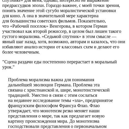
спутнике» для меня, однако, интересно не выражение
предрассудков эпохи. Гораздо важнее, с моей точки зрения,
понять значение этой сугубо моралистической установки
для кино. А она в значительной мере характерна
для большинства советских фильмов. Показательно,
что «Рабочий поселок» Венгерова, в котором Герман
участвовал как второй режиссер, в целом был лишен такого
густого морализма. «Седьмой спутник» в этом смысле —
явный шаг назад, хотя, возможно, авторам и казалось, что они
избавляют анализ истории от классовых схем и делают его
более человечным.
Сцена раздачи еды постепенно перерастает в моральный
урок.
Проблема морализма важна для понимания
дальнейшей эволюции Германа. Проблема эта
связана с христианской и, шире, монотеистической
традицией. Уместно в связи с этим сослаться
на недавнее исследование темы «зла», предпринятое
французским философом Франсуа Флао. Флао
утверждает, что монотеизм резко меняет наши
представления о мире, так как предлагает новую
картину происхождения мира. До монотеизма
господствовали представления о первоначальном