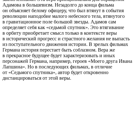
Адамова в большевизм. Незадолго до конца фильма
он объясняет белому офицеру, что был втянут в события
революции наподобие малого небесного тела, втянутого
в гравитационное поле большой звезды. Адамов сам
определяет себя как «седьмой спутник». Это втягивание
в орбиту приобретает смысл только в контексте веры
в исторический прогресс и страстного желания не выпасть
из поступательного движения истории. В зрелых фильмах
Германа история перестает быть соблазном. Вера же
в прекрасное будущее будет характеризовать и иных
персонажей Германа, например, героев «Моего друга Ивана
Лапшина». Но в последующих фильмах, в отличие
от «Седьмого спутника», автор будет откровенно
дистанцироваться от этой веры.