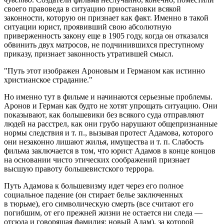
своего правоведа в ситуацию приостановки всякой
законности, которую он признает как факт. Именно в такой
ситуации юрист, проявивший свою абсолютную
приверженность закону еще в 1905 году, когда он отказался
обвинить двух матросов, не подчинившихся преступному
приказу, признает законность утратившей смысл.
Путь этот изображен Ароновым и Германом как истинно
христианское страдание.
Но именно тут в фильме и начинаются серьезные проблемы.
Аронов и Герман как будто не хотят упрощать ситуацию. Они
показывают, как большевики без всякого суда отправляют
людей на расстрел, как они грубо нарушают общепризнанные
нормы следствия и т. п., вызывая протест Адамова, которого
они незаконно лишают жилья, имущества и т. п. Слабость
фильма заключается в том, что юрист Адамов в конце концов
на основании чисто этических соображений признает
высшую правоту большевистского террора.
Путь Адамова к большевизму идет через его полное
социальное падение (он стирает белье заключенных
в тюрьме), его символическую смерть (все считают его
погибшим, от его прежней жизни не остается ни следа —
отсюда и говорящая фамилия: новый Адам), за которой