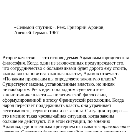
«Седьмой спутник». Реж. Григорий Аронов,
Алексей Герман. 1967
Второе качество — это исповедуемая Адамовым юридическая
философия. Когда один из заключенных предупреждает его,
что сотрудничество с большевиками будет дорого ему стоить,
«когда восстановится законная власть», Адамов отвечает:
«По каким признакам вы определяете законную власть?
Существуют законы, установленные властью, но никак
не наоборот». Речь идет о народном суверенитете
как источнике власти — политической философии,
сформулированной в эпоху Французской революции. Когда
народ перестает поддерживать власть, она утрачивает
легитимность, теряют силы и ее законы. Ситуация террора —
это именно такая чрезвычайная ситуация, когда законы
больше не действуют. И в этой ситуации, по мнению
Адамова, единственным критерием оказывается
нравственное
чувство
. Создатели фильма неслучайно, конечно, поместили