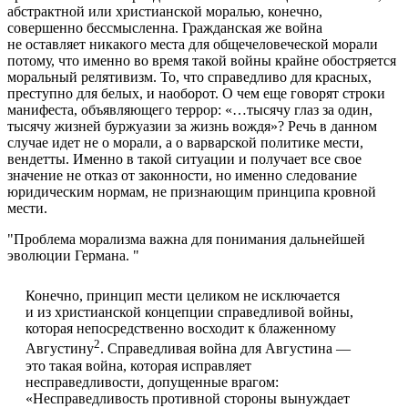
абстрактной или христианской моралью, конечно,
совершенно бессмысленна. Гражданская же война
не оставляет никакого места для общечеловеческой морали
потому, что именно во время такой войны крайне обостряется
моральный релятивизм. То, что справедливо для красных,
преступно для белых, и наоборот. О чем еще говорят строки
манифеста, объявляющего террор: «…тысячу глаз за один,
тысячу жизней буржуазии за жизнь вождя»? Речь в данном
случае идет не о морали, а о варварской политике мести,
вендетты. Именно в такой ситуации и получает все свое
значение не отказ от законности, но именно следование
юридическим нормам, не признающим принципа кровной
мести.
Проблема морализма важна для понимания дальнейшей
эволюции Германа.
Конечно, принцип мести целиком не исключается
и из христианской концепции справедливой войны,
которая непосредственно восходит к блаженному
2
Августину
. Справедливая война для Августина —
это такая война, которая исправляет
несправедливости, допущенные врагом:
«Несправедливость противной стороны вынуждает