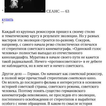
СЕАНС — 63
купить
Каждый из крупных режиссеров пришел к своему стилю
и тематическому кругу в результате эволюции. Но у разных
мастеров эта эволюция строится по-разному. Сокуров,
например, с самого начала резко стилистически отличался
от стереотипов советского кинематографа. «Одинокий голос
человека» полностью выпадал из отечественного
киноландшафта. Муратова в начале своего пути не кажется
такой радикальной. Ничего «противосоветского» в ее дебюте
не наблюдается, но в нем нет и ничего советского.
Другое дело — Герман. Он начинает как
советский
режиссер,
в полной мере причастный стереотипам
советского
кино.
Он вплоть до последнего фильма и интересуется в основном
историей советской страны, советского режима, советского
человека. Поэтому понять существо германовского
кинематографа невозможно, не проследив его эволюции,
постепенного освобождения от стереотипов и выработки
особого с ними обращения. В каком-то смысле история