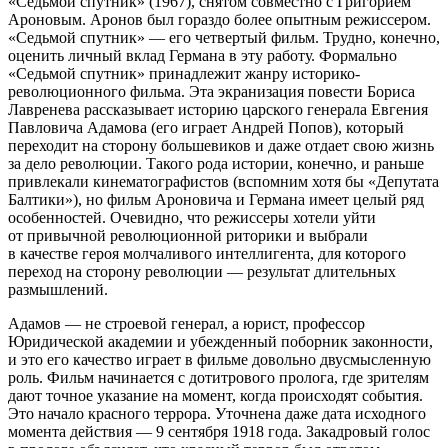
«Седьмой спутник» (1967), снятом совместно с Григорием
Ароновым. Аронов был гораздо более опытным режиссером.
«Седьмой спутник» — его четвертый фильм. Трудно, конечно,
оценить личный вклад Германа в эту работу. Формально
«Седьмой спутник» принадлежит жанру историко-
революционного фильма. Эта экранизация повести Бориса
Лавренева рассказывает историю царского генерала Евгения
Павловича Адамова (его играет Андрей Попов), который
переходит на сторону большевиков и даже отдает свою жизнь
за дело революции. Такого рода истории, конечно, и раньше
привлекали кинематографистов (вспомним хотя бы «Депутата
Балтики»), но фильм Ароновича и Германа имеет целый ряд
особенностей. Очевидно, что режиссеры хотели уйти
от привычной революционной риторики и выбрали
в качестве героя молчаливого интеллигента, для которого
переход на сторону революции — результат длительных
размышлений.
Адамов — не строевой генерал, а юрист, профессор
Юридической академии и убежденный поборник законности,
и это его качество играет в фильме довольно двусмысленную
роль. Фильм начинается с дотитрового пролога, где зрителям
дают точное указание на момент, когда происходят события.
Это начало красного террора. Уточнена даже дата исходного
момента действия — 9 сентября 1918 года. Закадровый голос