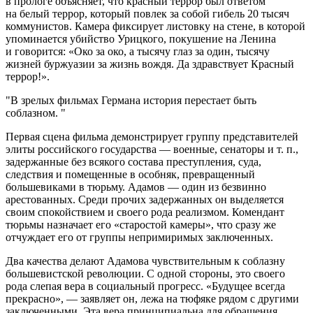
в прологе объясняет, что красный террор был ответом
на белый террор, который повлек за собой гибель 20 тысяч
коммунистов. Камера фиксирует листовку на стене, в которой
упоминается убийство Урицкого, покушение на Ленина
и говорится: «Око за око, а тысячу глаз за один, тысячу
жизней буржуазии за жизнь вождя. Да здравствует Красный
террор!».
В зрелых фильмах Германа история перестает быть
соблазном.
Первая сцена фильма демонстрирует группу представителей
элиты российского государства — военные, сенаторы и т. п.,
задержанные без всякого состава преступления, суда,
следствия и помещенные в особняк, превращенный
большевиками в тюрьму. Адамов — один из безвинно
арестованных. Среди прочих задержанных он выделяется
своим спокойствием и своего рода реализмом. Комендант
тюрьмы назначает его «старостой камеры», что сразу же
отчуждает его от группы непримиримых заключенных.
Два качества делают Адамова чувствительным к соблазну
большевистской революции. С одной стороны, это своего
рода слепая вера в социальный прогресс. «Будущее всегда
прекрасно», — заявляет он, лежа на тюфяке рядом с другими
заключенными. Эта вера принципиальна для обращения