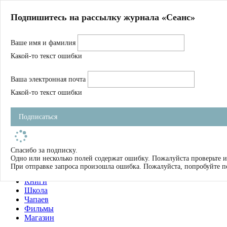
Главная
Подпишитесь на рассылку журнала «Сеанс»
О нас
Авторы
Ваше имя и фамилия
Магазин
Журнал
Какой-то текст ошибки
Книги
Спецпроекты
Ваша электронная почта
Школа
Устав
Какой-то текст ошибки
Отчетность
Фильмы
Подписаться
Имена
Тэги
искать
Спасибо за подписку.
Одно или несколько полей содержат ошибку. Пожалуйста проверьте и
О нас
При отправке запроса произошла ошибка. Пожалуйста, попробуйте п
Журнал
Книги
Школа
Чапаев
Фильмы
Магазин