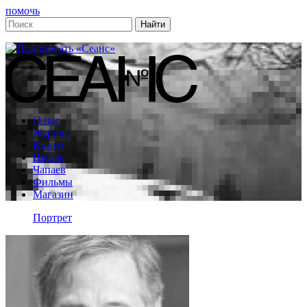
помочь
О нас
Журнал
Книги
Школа
Чапаев
Фильмы
Магазин
Портрет