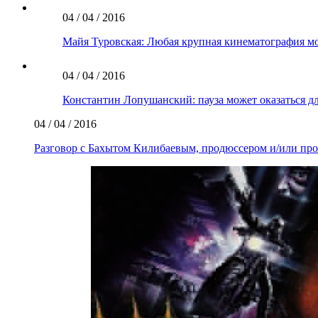
04 / 04 / 2016
Майя Туровская: Любая крупная кинематография м
04 / 04 / 2016
Константин Лопушанский: пауза может оказаться дл
04 / 04 / 2016
Разговор с Бахытом Килибаевым, продюссером и/или пр