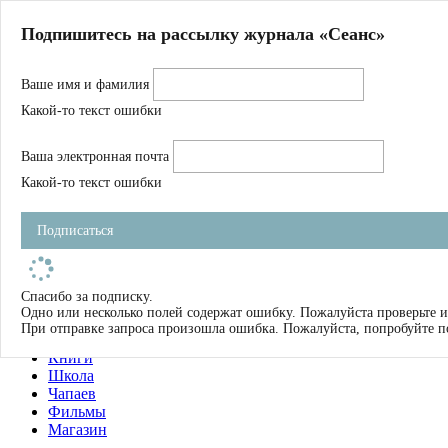
Главная
Подпишитесь на рассылку журнала «Сеанс»
О нас
Авторы
Ваше имя и фамилия
Магазин
Журнал
Какой-то текст ошибки
Книги
Спецпроекты
Ваша электронная почта
Школа
Устав
Какой-то текст ошибки
Отчетность
Фильмы
Подписаться
Имена
Тэги
искать
Спасибо за подписку.
Одно или несколько полей содержат ошибку. Пожалуйста проверьте и
О нас
При отправке запроса произошла ошибка. Пожалуйста, попробуйте п
Журнал
Книги
Школа
Чапаев
Фильмы
Магазин