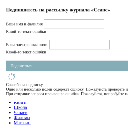
Главная
Подпишитесь на рассылку журнала «Сеанс»
О нас
Авторы
Ваше имя и фамилия
Магазин
Журнал
Какой-то текст ошибки
Книги
Спецпроекты
Ваша электронная почта
Школа
Устав
Какой-то текст ошибки
Отчетность
Фильмы
Подписаться
Имена
Тэги
искать
Спасибо за подписку.
Одно или несколько полей содержат ошибку. Пожалуйста проверьте и
О нас
При отправке запроса произошла ошибка. Пожалуйста, попробуйте п
Журнал
Книги
Школа
Чапаев
Фильмы
Магазин