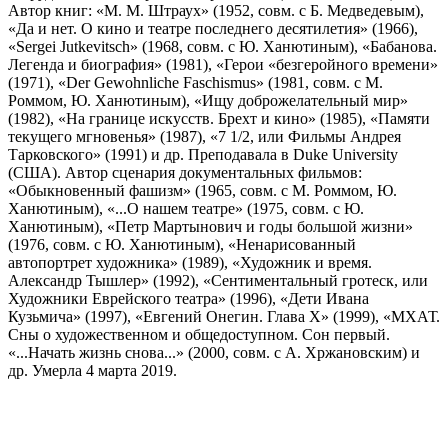
Автор книг: «М. М. Штраух» (1952, совм. с Б. Медведевым),
«Да и нет. О кино и театре последнего десятилетия» (1966),
«Sergei Jutkevitsch» (1968, совм. с Ю. Ханютиным), «Бабанова.
Легенда и биография» (1981), «Герои «безгеройного времени»
(1971), «Der Gewohnliche Faschismus» (1981, совм. с М.
Роммом, Ю. Ханютиным), «Ищу доброжелательный мир»
(1982), «На границе искусств. Брехт и кино» (1985), «Памяти
текущего мгновенья» (1987), «7 1/2, или Фильмы Андрея
Тарковского» (1991) и др. Преподавала в Duke University
(США). Автор сценария документальных фильмов:
«Обыкновенный фашизм» (1965, совм. с М. Роммом, Ю.
Ханютиным), «...О нашем театре» (1975, совм. с Ю.
Ханютиным), «Петр Мартынович и годы большой жизни»
(1976, совм. с Ю. Ханютиным), «Ненарисованный
автопортрет художника» (1989), «Художник и время.
Александр Тышлер» (1992), «Сентиментальный гротеск, или
Художники Еврейского театра» (1996), «Дети Ивана
Кузьмича» (1997), «Евгений Онегин. Глава Х» (1999), «МХАТ.
Сны о художественном и общедоступном. Сон первый.
«...Начать жизнь снова...» (2000, совм. с А. Хржановским) и
др. Умерла 4 марта 2019.