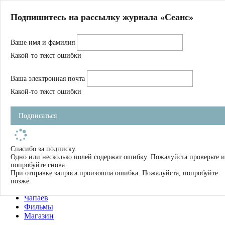
Главная
Подпишитесь на рассылку журнала «Сеанс»
О нас
Авторы
Ваше имя и фамилия
Магазин
Журнал
Какой-то текст ошибки
Книги
Спецпроекты
Ваша электронная почта
Школа
Устав
Какой-то текст ошибки
Отчетность
Фильмы
Подписаться
Имена
Тэги
искать
Спасибо за подписку.
Одно или несколько полей содержат ошибку. Пожалуйста проверьте и
О нас
попробуйте снова.
Журнал
При отправке запроса произошла ошибка. Пожалуйста, попробуйте
Книги
позже.
Школа
Чапаев
Фильмы
Магазин