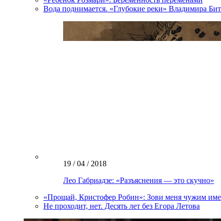
Вода поднимается. «Глубокие реки» Владимира Бит
19 / 04 / 2018
Лео Габриадзе: «Разъяснения — это скучно»
«Прощай, Кристофер Робин»: Зови меня чужим им
Не проходит, нет. Десять лет без Егора Летова