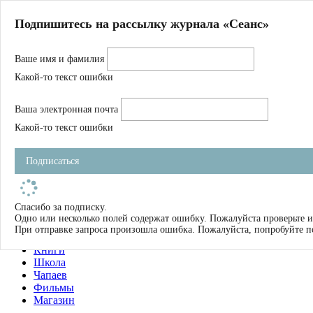
Главная
Подпишитесь на рассылку журнала «Сеанс»
О нас
Авторы
Ваше имя и фамилия
Магазин
Журнал
Какой-то текст ошибки
Книги
Спецпроекты
Ваша электронная почта
Школа
Устав
Какой-то текст ошибки
Отчетность
Фильмы
Подписаться
Имена
Тэги
искать
Спасибо за подписку.
Одно или несколько полей содержат ошибку. Пожалуйста проверьте и
О нас
При отправке запроса произошла ошибка. Пожалуйста, попробуйте п
Журнал
Книги
Школа
Чапаев
Фильмы
Магазин