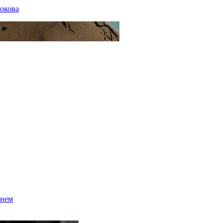
окова
енем