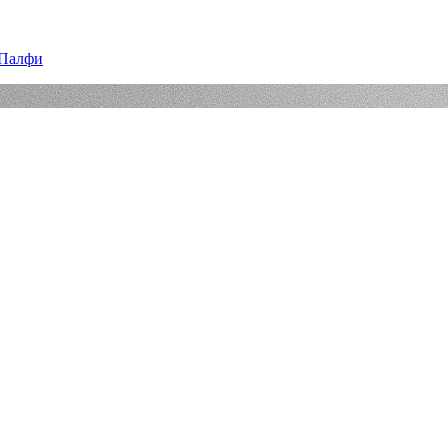
 Палфи