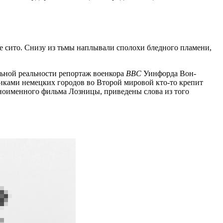
ое сито. Снизу из тьмы наплывали сполохи бледного пламени,
льной реальности репортаж военкора
BBC
Уинфорда Вон-
иками немецких городов во Второй мировой кто-то крепит
дноименного фильма Лозницы, приведены слова из того