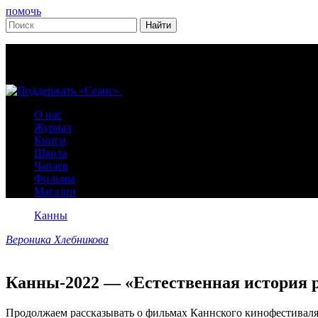
помочь
О нас
Журнал
Книги
Школа
Чапаев
Фильмы
Магазин
Канны
Вероника Хлебникова
Канны-2022 — «Естественная история 
Продолжаем рассказывать о фильмах Каннского кинофестиваля.