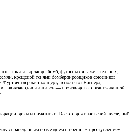
ные атаки и гирлянды бомб, фугасных и зажигательных,
 земли, крещеной тенями бомбардировщиков союзников
й Фуртвенглер дает концерт, исполняют Вагнера,
амы авиазаводов и ангаров — производства организованной
е.
сторации, девы и памятники. Все это доживает свой последний
 между справедливым возмездием и военным преступлением,