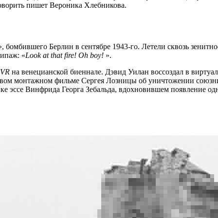
говорить пишет Вероника Хлебникова.
а», бомбившего Берлин в сентябре 1943-го. Летели сквозь зенитн
кипаж: «
Look at that fire! Oh boy!
».
VR
на венецианской биеннале. Дэвид Уилан воссоздал в виртуа
 новом монтажном фильме Сергея Лозницы об уничтожении союзн
ике эссе Винфрида Георга Зебальда, вдохновившем появление о