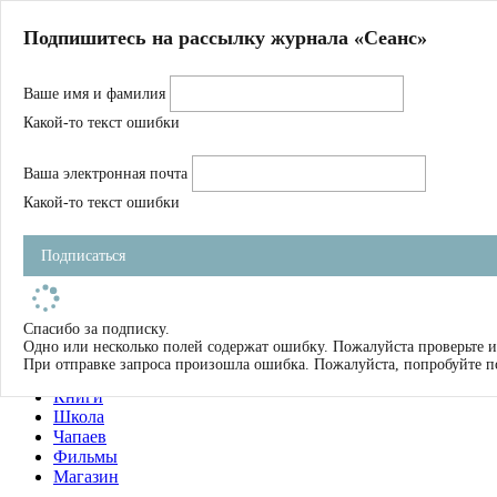
Главная
Подпишитесь на рассылку журнала «Сеанс»
О нас
Авторы
Ваше имя и фамилия
Магазин
Журнал
Какой-то текст ошибки
Книги
Спецпроекты
Ваша электронная почта
Школа
Устав
Какой-то текст ошибки
Отчетность
Фильмы
Подписаться
Имена
Тэги
искать
Спасибо за подписку.
Одно или несколько полей содержат ошибку. Пожалуйста проверьте и
О нас
При отправке запроса произошла ошибка. Пожалуйста, попробуйте п
Журнал
Книги
Школа
Чапаев
Фильмы
Магазин