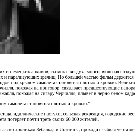
 и немецких архивов; съемок с воздуха много, включая воздуш
ых и парализующих зрелищ. Но большей частью фильм держится
родов под крылом самолета становятся плотью и кровью. Велики
рчилля, похожая на приговор, связывает предшествующие панор
ижабля, похожая на сигару Черчилля, плывет в черно-белом кадр
лом самолета становятся плотью и кровью.
стада, идиллические пастухи, сельская рекреация, городские ре
та потеряет почти треть своих 60 000 жителей.
 согласно хроникам Зебальда и Лозницы, проходит зыбкая черта