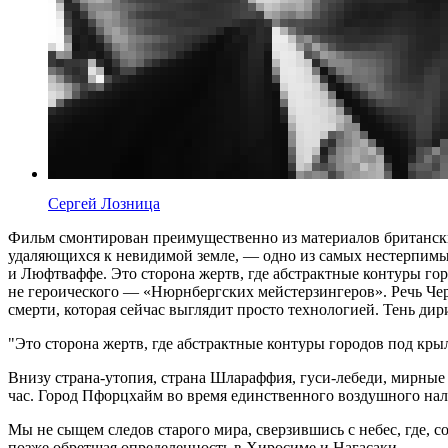
Сергей Лозница
Фильм смонтирован преимущественно из материалов британских
удаляющихся к невидимой земле, — одно из самых нестерпим
и Люфтваффе. Это сторона жертв, где абстрактные контуры го
не героического — «Нюрнбергских мейстерзингеров». Речь Че
смерти, которая сейчас выглядит просто технологией. Тень дир
Это сторона жертв, где абстрактные контуры городов под кры
Внизу страна-утопия, страна Шлараффия, гуси-лебеди, мирные 
час. Город Пфорцхайм во время единственного воздушного нале
Мы не сыщем следов старого мира, сверзившись с небес, где,
позже обретшая определенность в Хиросиме и Нагасаки.