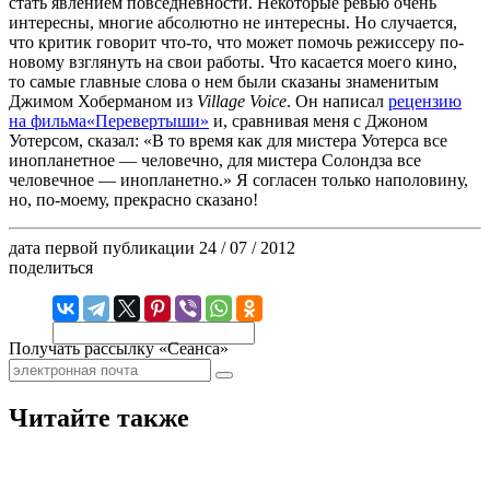
стать явлением повседневности. Некоторые ревью очень
интересны, многие абсолютно не интересны. Но случается,
что критик говорит что-то, что может помочь режиссеру по-
новому взглянуть на свои работы. Что касается моего кино,
то самые главные слова о нем были сказаны знаменитым
Джимом Хоберманом из
Village Voice
. Он написал
рецензию
на фильма«Перевертыши»
и, сравнивая меня с Джоном
Уотерсом, сказал: «В то время как для мистера Уотерса все
инопланетное — человечно, для мистера Солондза все
человечное — инопланетно.» Я согласен только наполовину,
но, по-моему, прекрасно сказано!
дата первой публикации
24 / 07 / 2012
поделиться
Получать рассылку «Сеанса»
Читайте также