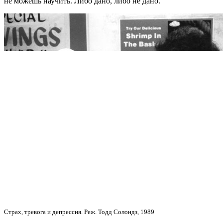
не можешь научить. Либо дано, либо не дано.
Страх, тревога и депрессия. Реж. Тодд Солондз, 1989