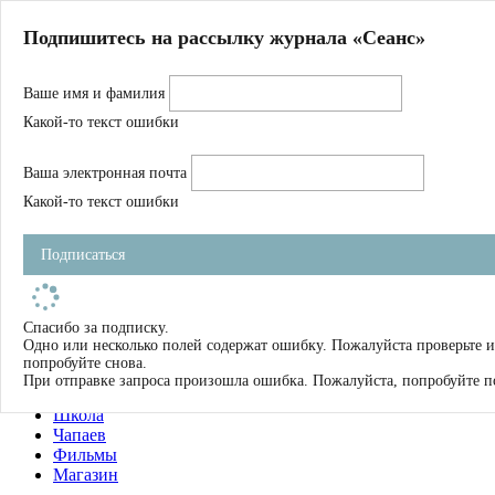
Главная
Подпишитесь на рассылку журнала «Сеанс»
О нас
Авторы
Ваше имя и фамилия
Магазин
Журнал
Какой-то текст ошибки
Книги
Спецпроекты
Ваша электронная почта
Школа
Устав
Какой-то текст ошибки
Отчетность
Фильмы
Подписаться
Имена
Тэги
искать
Спасибо за подписку.
Одно или несколько полей содержат ошибку. Пожалуйста проверьте и
О нас
попробуйте снова.
Журнал
При отправке запроса произошла ошибка. Пожалуйста, попробуйте п
Книги
Школа
Чапаев
Фильмы
Магазин