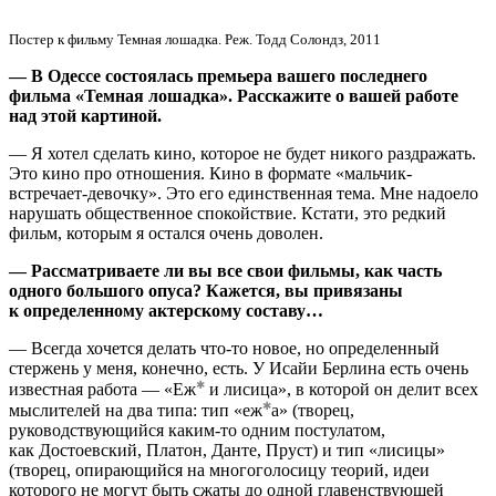
Постер к фильму Темная лошадка. Реж. Тодд Солондз, 2011
— В Одессе состоялась премьера вашего последнего
фильма «Темная лошадка». Расскажите о вашей работе
над этой картиной.
— Я хотел сделать кино, которое не будет никого раздражать.
Это кино про отношения. Кино в формате «мальчик-
встречает-девочку». Это его единственная тема. Мне надоело
нарушать общественное спокойствие. Кстати, это редкий
фильм, которым я остался очень доволен.
— Рассматриваете ли вы все свои фильмы, как часть
одного большого опуса? Кажется, вы привязаны
к определенному актерскому составу…
— Всегда хочется делать что-то новое, но определенный
стержень у меня, конечно, есть. У Исайи Берлина есть очень
известная работа —
«Еж
и лисица», в которой он делит всех
мыслителей на два типа: тип
«еж
а» (творец,
руководствующийся каким-то одним постулатом,
как Достоевский, Платон, Данте, Пруст) и тип «лисицы»
(творец, опирающийся на многоголосицу теорий, идеи
которого не могут быть сжаты до одной главенствующей