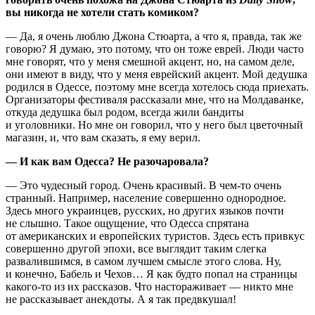
вы никогда не хотели стать комиком?
— Да, я очень люблю Джона Стюарта, а что я, правда, так же
говорю? Я думаю, это потому, что он тоже еврей. Люди часто
мне говорят, что у меня смешной акцент, но, на самом деле,
они имеют в виду, что у меня еврейский акцент. Мой дедушка
родился в Одессе, поэтому мне всегда хотелось сюда приехать.
Организаторы фестиваля рассказали мне, что на Молдаванке,
откуда дедушка был родом, всегда жили бандиты
и уголовники. Но мне он говорил, что у него был цветочный
магазин, и, что вам сказать, я ему верил.
— И как вам Одесса? Не разочаровала?
— Это чудесный город. Очень красивый. В чем-то очень
странный. Например, население совершенно однородное.
Здесь много украинцев, русских, но других языков почти
не слышно. Такое ощущение, что Одесса спрятана
от американских и европейских туристов. Здесь есть привкус
совершенно другой эпохи, все выглядит таким слегка
развалившимся, в самом лучшем смысле этого слова. Ну,
и конечно, Бабель и Чехов… Я как будто попал на страницы
какого-то из их рассказов. Что настораживает — никто мне
не рассказывает анекдоты. А я так предвкушал!