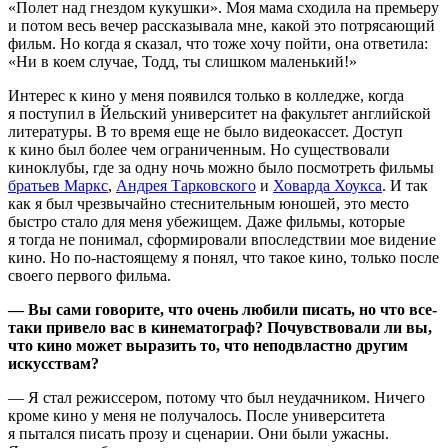
«Полет над гнездом кукушки». Моя мама сходила на премьеру
и потом весь вечер рассказывала мне, какой это потрясающий
фильм. Но когда я сказал, что тоже хочу пойти, она ответила:
«Ни в коем случае, Тодд, ты слишком маленький!»
Интерес к кино у меня появился только в колледже, когда
я поступил в Йельский университет на факультет английской
литературы. В то время еще не было видеокассет. Доступ
к кино был более чем ограниченным. Но существовали
киноклубы, где за одну ночь можно было посмотреть фильмы
братьев Маркс
,
Андрея Тарковского
и
Ховарда Хоукса
. И так
как я был чрезвычайно стеснительным юношей, это место
быстро стало для меня убежищем. Даже фильмы, которые
я тогда не понимал, сформировали впоследствии мое видение
кино. Но по-настоящему я понял, что такое кино, только после
своего первого фильма.
— Вы сами говорите, что очень любили писать, но что все-
таки привело вас в кинематограф? Почувствовали ли вы,
что кино может выразить то, что неподвластно другим
искусствам?
— Я стал режиссером, потому что был неудачником. Ничего
кроме кино у меня не получалось. После университета
я пытался писать прозу и сценарии. Они были ужасны.