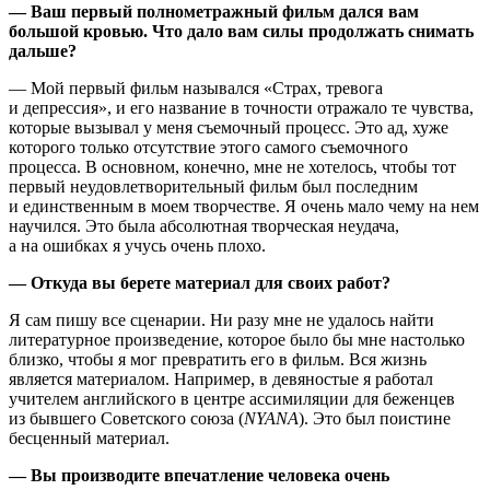
— Ваш первый полнометражный фильм дался вам
большой кровью. Что дало вам силы продолжать снимать
дальше?
— Мой первый фильм назывался «Страх, тревога
и депрессия», и его название в точности отражало те чувства,
которые вызывал у меня съемочный процесс. Это ад, хуже
которого только отсутствие этого самого съемочного
процесса. В основном, конечно, мне не хотелось, чтобы тот
первый неудовлетворительный фильм был последним
и единственным в моем творчестве. Я очень мало чему на нем
научился. Это была абсолютная творческая неудача,
а на ошибках я учусь очень плохо.
— Откуда вы берете материал для своих работ?
Я сам пишу все сценарии. Ни разу мне не удалось найти
литературное произведение, которое было бы мне настолько
близко, чтобы я мог превратить его в фильм. Вся жизнь
является материалом. Например, в девяностые я работал
учителем английского в центре ассимиляции для беженцев
из бывшего Советского союза (
NYANA
). Это был поистине
бесценный материал.
— Вы производите впечатление человека очень