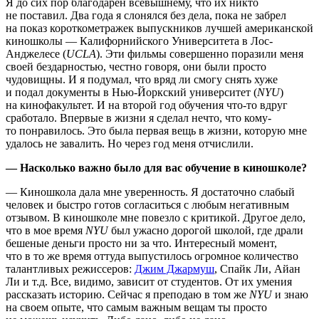
Я до сих пор благодарен всевышнему, что их никто
не поставил. Два года я слонялся без дела, пока не забрел
на показ короткометражек выпускников лучшей американской
киношколы — Калифорнийского Университета в Лос-
Анджелесе (
UCLA
). Эти фильмы совершенно поразили меня
своей бездарностью, честно говоря, они были просто
чудовищны. И я подумал, что вряд ли смогу снять хуже
и подал документы в Нью-Йоркский университет (
NYU
)
на кинофакультет. И на второй год обучения что-то вдруг
сработало. Впервые в жизни я сделал нечто, что кому-
то понравилось. Это была первая вещь в жизни, которую мне
удалось не завалить. Но через год меня отчислили.
— Насколько важно было для вас обучение в киношколе?
— Киношкола дала мне уверенность. Я достаточно слабый
человек и быстро готов согласиться с любым негативным
отзывом. В киношколе мне повезло с критикой. Другое дело,
что в мое время
NYU
был ужасно дорогой школой, где драли
бешеные деньги просто ни за что. Интересный момент,
что в то же время оттуда выпустилось огромное количество
талантливых режиссеров:
Джим Джармуш
, Спайк Ли, Айан
Ли и т.д. Все, видимо, зависит от студентов. От их умения
рассказать историю. Сейчас я преподаю в том же
NYU
и знаю
на своем опыте, что самым важным вещам ты просто