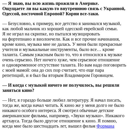
— Я знаю, вы всю жизнь прожили в Америке.
Oщущаете ли вы какую-то внутреннюю связь с Украиной,
Одессой, восточной Европой? Корни все-таки.
— Безусловно, к примеру, все детство я занимался музыкой,
как любой мальчик из хорошей одесской еврейской семьи.
Я не играл на скрипке, но пытался музицировать
на фортепиано и виолончели. Как и все прочие начинания,
кроме кино, музыка мне не далась. У меня были прекрасные
учителя и музыкальные инструменты, было все… кроме
таланта. Самым ужасным было то, что я относился к музыке
очень серьезно. Нет ничего хуже, чем серьезное отношение
и одновременное отсутствие таланта. Но вам надо поговорить
с моей мамой: она до сих пор считает, что еще пара
репетиций, и я был бы вторым Владимиром Горовицем.
— И когда с музыкой ничего не получилось, вы решили
заняться кино?
— Нет, я гораздо больше любил литературу. Я начал писать,
тогда же, когда начал читать. К кино же у меня долго не было
никакого особого интереса. Я смотрел обычные детские
американские фильмы, например, «Звуки музыки». Никакого
артхауса. Тогда было другое отношение к кино. Я помню,
когда мне было шестнадцать лет, вышел фильм
Формана