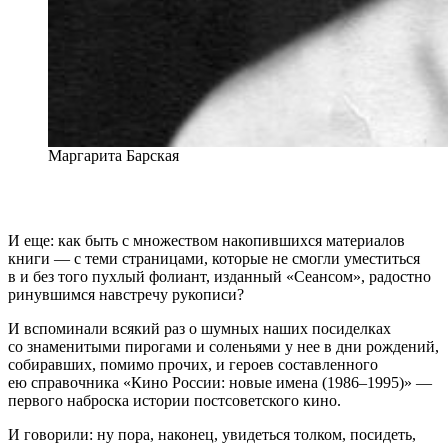
Маргарита Барская
И еще: как быть с множеством накопившихся материалов
книги — с теми страницами, которые не смогли уместиться
в и без того пухлый фолиант, изданный «Сеансом», радостно
ринувшимся навстречу рукописи?
И вспоминали всякий раз о шумных наших посиделках
со знаменитыми пирогами и соленьями у нее в дни рождений,
собиравших, помимо прочих, и героев составленного
ею справочника «Кино России: новые имена (1986–1995)» —
первого наброска истории постсоветского кино.
И говорили: ну пора, наконец, увидеться толком, посидеть,