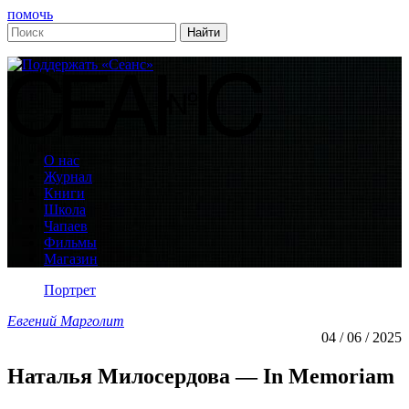
помочь
О нас
Журнал
Книги
Школа
Чапаев
Фильмы
Магазин
Портрет
Евгений Марголит
04 / 06 / 2025
Наталья Милосердова — In Memoriam