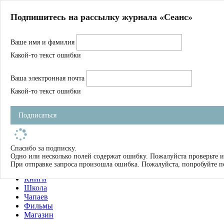
Главная
Подпишитесь на рассылку журнала «Сеанс»
О нас
Авторы
Ваше имя и фамилия
Магазин
Журнал
Какой-то текст ошибки
Книги
Спецпроекты
Ваша электронная почта
Школа
Устав
Какой-то текст ошибки
Отчетность
Фильмы
Подписаться
Имена
Тэги
искать
Спасибо за подписку.
Одно или несколько полей содержат ошибку. Пожалуйста проверьте и
О нас
При отправке запроса произошла ошибка. Пожалуйста, попробуйте п
Журнал
Книги
Школа
Чапаев
Фильмы
Магазин