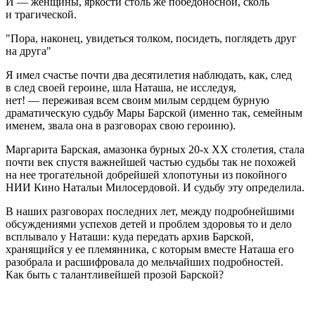
И — женщины, яркости столь же победоносной, сколь
и трагической.
Пора, наконец, увидеться толком, посидеть, поглядеть друг
на друга
Я имел счастье почти два десятилетия наблюдать, как, след
в след своей героине, шла Наташа, не исследуя,
нет! — переживая всем своим милым сердцем бурную
драматическую судьбу Мары Барской (именно так, семейным
именем, звала она в разговорах свою героиню).
Маргарита Барская, амазонка бурных 20-х ХХ столетия, стала
почти век спустя важнейшей частью судьбы так не похожей
на нее трогательной добрейшей хлопотуньи из покойного
НИИ Кино Натальи Милосердовой. И судьбу эту определила.
В наших разговорах последних лет, между подробнейшими
обсуждениями успехов детей и проблем здоровья то и дело
всплывало у Наташи: куда передать архив Барской,
хранящийся у ее племянника, с которым вместе Наташа его
разобрала и расшифровала до мельчайших подробностей.
Как быть с талантливейшей прозой Барской?