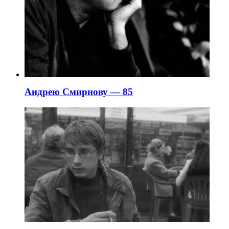
Андрею Смирнову — 85