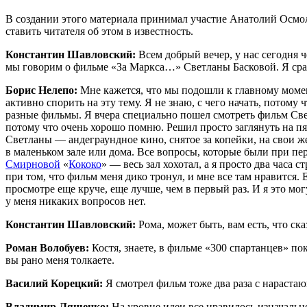
В создании этого материала принимал участие Анатолий Осмо
ставить читателя об этом в известность.
Константин Шавловский:
Всем добрый вечер, у нас сегодня 
мы говорим о фильме «За Маркса…» Светланы Басковой. Я сраз
Борис Нелепо:
Мне кажется, что мы подошли к главному момен
активно спорить на эту тему. Я не знаю, с чего начать, потом
разные фильмы. Я вчера специально пошел смотреть фильм Светл
потому что очень хорошо помню. Решил просто заглянуть на пя
Светланы — андеграундное кино, снятое за копейки, на свои ж
в маленьком зале или дома. Все вопросы, которые были при пе
Смирновой
«
Кококо
» — весь зал хохотал, а я просто два часа
при том, что фильм меня дико тронул, и мне все там нравится. 
просмотре еще круче, еще лучше, чем в первый раз. И я это мо
у меня никаких вопросов нет.
Константин Шавловский:
Рома, может быть, вам есть, что ска
Роман Волобуев:
Костя, знаете, в фильме «300 спартанцев» по
вы рано меня толкаете.
Василий Корецкий:
Я смотрел фильм тоже два раза с нараста
Владимир Лященко:
На уровне идеи все нравилось изначально