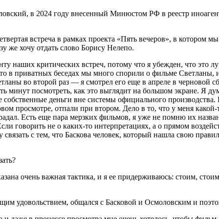
ловский, в 2024 году внесенный Минюстом РФ в реестр иноаген
четвертая встреча в рамках проекта «Пять вечеров», в котором
у же хочу отдать слово Борису Нелепо.
ту наших критических встреч, потому что я убежден, что это л
у что в приватных беседах мы много спорили о фильме Светланы, 
аны во второй раз — я смотрел его еще в апреле в черновой сбор
ть минут посмотреть, как это выглядит на большом экране. Я д
е собственные деньги вне системы официального производства. И
рвом просмотре, отпали при втором. Дело в то, что у меня како
 страдал. Есть еще пара мерзких фильмов, я уже не помню их назв
Если говорить не о каких-то интерпретациях, а о прямом воздейс
гу связать с тем, что Баскова человек, который нашла свою прав
зать?
казана очень важная тактика, и я ее придерживаюсь: стоим, стоим
ющим удовольствием, общался с Басковой и Осмоловским и поэто
 и даже в процессе просмотра мне очень хотелось, чтобы фильм 