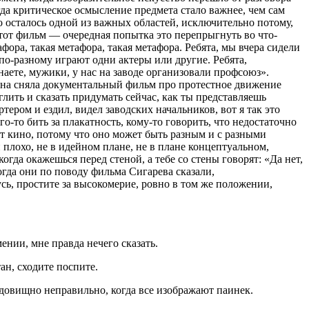
гда критическое осмысление предмета стало важнее, чем сам
о осталось одной из важных областей, исключительно потому,
тот фильм — очередная попытка это перепрыгнуть во что-
афора, такая метафора, такая метафора. Ребята, мы вчера сидели
 по-разному играют одни актеры или другие. Ребята,
наете, мужики, у нас на заводе организовали профсоюз».
лана сняла документальный фильм про протестное движение
лить и сказать придумать сейчас, как ты представляешь
ртером и ездил, видел заводских начальников, вот я так это
-то бить за плакатность, кому-то говорить, что недостаточно
ает кино, потому что оно может быть разным и с разными
 плохо, не в идейном плане, не в плане концептуальном,
огда окажешься перед стеной, а тебе со стены говорят: «Да нет,
огда они по поводу фильма Сигарева сказали,
усь, простите за высокомерие, ровно в том же положении,
ении, мне правда нечего сказать.
ан, сходите поспите.
удовищно неправильно, когда все изображают паинек.