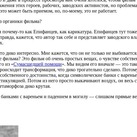
ажения этих героев, рабочих, заводских активистов, но проблем
это может быть приемом, но, по-моему, это не работает.
из органики фильма?
почему-то как Епифанцев, как карикатура. Епифанцев тут тоже, 
авда, кажется, что автор так себе и представляет заводского вл
х.
 дико интересно. Мне кажется, что он не только не выбивается. 
ве фильма? Это фильм об очень простых вещах, о чувстве собств
о из «
Сумасшедшей помощи
». Мы видим его вначале — это так
оисходит трансформация, что дико трогательно сделано. Потому 
 собственного достоинства, когда символические банки с варень
икуляцией. Потом из него просто выкачивают воздух, он весь с
метаморфоза дико крутая.
 с банками с вареньем и падением в могилу — слишком прямые в