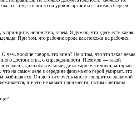
а была в том, что чисто на уровне органики Пахомов Сергей
в принципе, непонятно, зачем. Я думаю, что здесь есть какая-
адельца. При том, что рабочие вроде как похожи на рабочих,
О чем, вообще говоря, это кино? Не о том, что это такая левая
енного достоинства, о справедливости. Пахомов — такой
ой увалень, дико обаятельный, дико харизматичный, который
что на самом деле в середине фильма его герой умирает, это
ем разбиваются. Он до этого очень много говорит со знакомой
ъеживается, ничего не может произнести, потом Светлана
ещи?