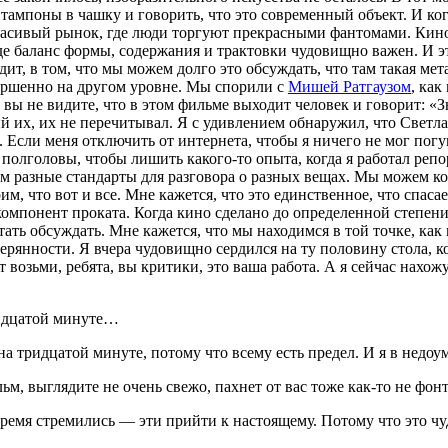
ь тампоны в чашку и говорить, что это современный объект. И ко
й красивый рынок, где люди торгуют прекрасными фантомами. Кин
де баланс формы, содержания и трактовки чудовищно важен. И э
дит, в том, что мы можем долго это обсуждать, что там такая мет
ершенно на другом уровне. Мы спорили с
Мишей Ратгаузом
, как
 вы не видите, что в этом фильме выходит человек и говорит: «З
ий их, их не перечитывал. Я с удивлением обнаружил, что Свет
Если меня отключить от интернета, чтобы я ничего не мог погуг
е полголовы, чтобы лишить какого-то опыта, когда я работал репо
 разные стандарты для разговора о разных вещах. Мы можем кого
им, что вот и все. Мне кажется, что это единственное, что спас
 компонент проката. Когда кино сделано до определенной степени
ать обсуждать. Мне кажется, что мы находимся в той точке, как к
терянности. Я вчера чудовищно сердился на ту половину стола, к
 возьми, ребята, вы критики, это ваша работа. А я сейчас нахож
тридцатой минуте…
на тридцатой минуте, потому что всему есть предел. И я в недоум
ьм, выглядите не очень свежо, пахнет от вас тоже как-то не фонт
время стремились — эти прийти к настоящему. Потому что это ч