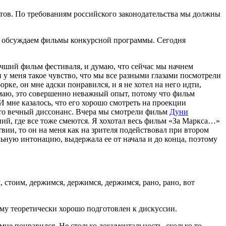
тов. По требованиям российского законодательства мы должны
 мы обсуждаем фильмы конкурсной программы. Сегодня
учший фильм фестиваля, и думаю, что сейчас мы начнем
и у меня такое чувство, что мы все разными глазами посмотрели
ке, он мне адски понравился, и я не хотел на него идти,
умаю, это совершенно неважный опыт, потому что фильм
 мне казалось, что его хорошо смотреть на проекции
й-то вечный диссонанс. Вчера мы смотрели фильм
Дуни
аний, где все тоже смеются. Я хохотал весь фильм «За Маркса…»
твии, то он на меня как на зрителя подействовал при втором
ильную интонацию, выдержала ее от начала и до конца, поэтому
, стоим, держимся, держимся, держимся, рано, рано, вот
му теоретически хорошо подготовлен к дискуссии.
мне понравился. Не столько документальность, сколько то,