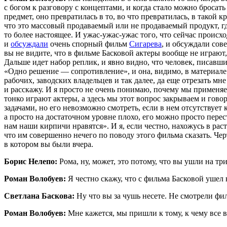
с богом к разговору с концептами, и когда стало можно бросат
предмет, оно превратилась в то, во что превратилась, в тако
что это массовый продаваемый или не продаваемый продукт, г
то более настоящее. И ужас-ужас-ужас того, что сейчас происхо
и
обсуждали
очень спорный фильм
Сигарева
, и обсуждали сов
вы не видите, что в фильме Басковой актеры вообще не играют,
Дальше идет набор реплик, и явно видно, что человек, писавш
«Одно решение — сопротивление», и она, видимо, в материале. 
рабочих, заводских владельцев и так далее, да еще отрезать мн
и расскажу. И я просто не очень понимаю, почему мы применяем
тонко играют актеры, а здесь мы этот вопрос закрываем и говор
задачами, но его невозможно смотреть, если в нем отсутствует
а просто на достаточном уровне плохо, его можно просто перест
нам наши кирпичи нравятся». И я, если честно, нахожусь в рас
что им совершенно нечего по поводу этого фильма сказать. Черт
в котором вы были вчера.
Борис Нелепо:
Рома, ну, может, это потому, что вы ушли на 
Роман Волобуев:
Я честно скажу, что с фильма Басковой ушел 
Светлана Баскова:
Ну что вы за чушь несете. Не смотрели фил
Роман Волобуев:
Мне кажется, мы пришли к тому, к чему все 