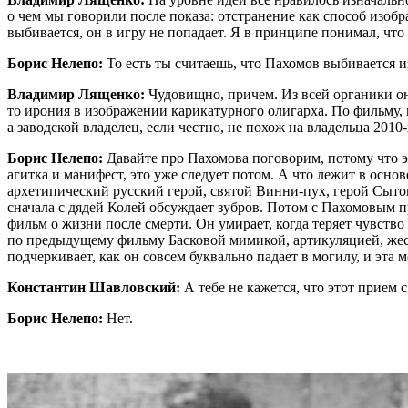
о чем мы говорили после показа: отстранение как способ изобр
выбивается, он в игру не попадает. Я в принципе понимал, что 
Борис Нелепо:
То есть ты считаешь, что Пахомов выбивается 
Владимир Лященко:
Чудовищно, причем. Из всей органики он 
то ирония в изображении карикатурного олигарха. По фильму, пр
а заводской владелец, если честно, не похож на владельца 2010-
Борис Нелепо:
Давайте про Пахомова поговорим, потому что это
агитка и манифест, это уже следует потом. А что лежит в осно
архетипический русский герой, святой Винни-пух, герой Сытог
сначала с дядей Колей обсуждает зубров. Потом с Пахомовым пр
фильм о жизни после смерти. Он умирает, когда теряет чувство
по предыдущему фильму Басковой мимикой, артикуляцией, жест
подчеркивает, как он совсем буквально падает в могилу, и эта 
Константин Шавловский:
А тебе не кажется, что этот прием
Борис Нелепо:
Нет.