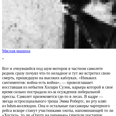
Мясная машина
Вот и очнувшийся под шум моторов в частном самолете
реднек сразу почуял что-то неладное и тут же встретил свою
смерть, пришедшую на высоких каблуках. «Никаких
сантиментов: война есть война», — провозглашает
восставшая из небытия Хилари Суэнк, карьера которой в свое
время сильно пострадала из-за осуждения либеральной
прессы. Самолет приземляется где-то в лесах. В кадре —
звезда остросоциального треша Эмма Робертс, во рту кляп
из bdsm-коллекции. Она и остальные пассажиры чартерного
рейса вскоре станут участниками охоты, напоминающей то ли
«Хостел», то ли «Охоту на пиранью» (зрители постарше