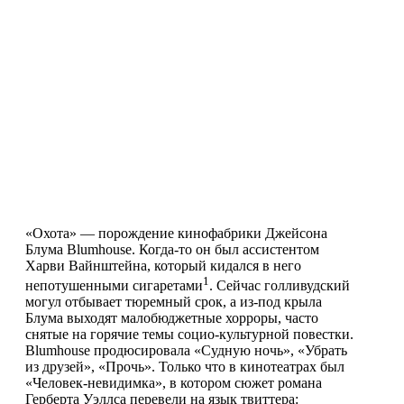
«Охота» — порождение кинофабрики Джейсона
Блума Blumhouse. Когда-то он был ассистентом
Харви Вайнштейна, который кидался в него
1
непотушенными сигаретами
. Сейчас голливудский
могул отбывает тюремный срок, а из-под крыла
Блума выходят малобюджетные хорроры, часто
снятые на горячие темы социо-культурной повестки.
Blumhouse продюсировала «Судную ночь», «Убрать
из друзей», «Прочь». Только что в кинотеатрах был
«Человек-невидимка», в котором сюжет романа
Герберта Уэллса перевели на язык твиттера: