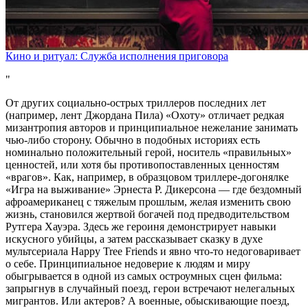
Кино и ритуал: Служба исполнения приговора
От других социально-острых триллеров последних лет
(например, лент Джордана Пила) «Охоту» отличает редкая
мизантропия авторов и принципиальное нежелание занимать
чью-либо сторону. Обычно в подобных историях есть
номинально положительный герой, носитель «правильных»
ценностей, или хотя бы противопоставленных ценностям
«врагов». Как, например, в образцовом триллере-догонялке
«Игра на выживание» Эрнеста Р. Дикерсона — где бездомный
афроамериканец с тяжелым прошлым, желая изменить свою
жизнь, становился жертвой богачей под предводительством
Рутгера Хауэра. Здесь же героиня демонстрирует навыки
искусного убийцы, а затем рассказывает сказку в духе
мультсериала Happy Tree Friends и явно что-то недоговаривает
о себе. Принципиальное недоверие к людям и миру
обыгрывается в одной из самых остроумных сцен фильма:
запрыгнув в случайный поезд, герои встречают нелегальных
мигрантов. Или актеров? А военные, обыскивающие поезд,