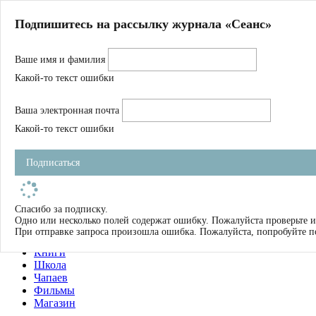
Главная
Подпишитесь на рассылку журнала «Сеанс»
О нас
Авторы
Ваше имя и фамилия
Магазин
Журнал
Какой-то текст ошибки
Книги
Спецпроекты
Ваша электронная почта
Школа
Устав
Какой-то текст ошибки
Отчетность
Фильмы
Подписаться
Имена
Тэги
искать
Спасибо за подписку.
Одно или несколько полей содержат ошибку. Пожалуйста проверьте и
О нас
При отправке запроса произошла ошибка. Пожалуйста, попробуйте п
Журнал
Книги
Школа
Чапаев
Фильмы
Магазин