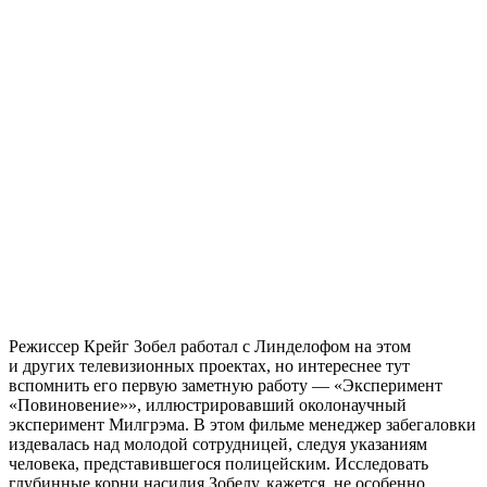
Режиссер Крейг Зобел работал с Линделофом на этом
и других телевизионных проектах, но интереснее тут
вспомнить его первую заметную работу — «Эксперимент
«Повиновение»», иллюстрировавший околонаучный
эксперимент Милгрэма. В этом фильме менеджер забегаловки
издевалась над молодой сотрудницей, следуя указаниям
человека, представившегося полицейским. Исследовать
глубинные корни насилия Зобелу, кажется, не особенно