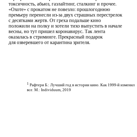
токсичность, абьюз, газлайтинг, сталкинг и прочее.
«Охоте» с прокатом не повезло: прошлогоднюю
премьеру перенесли из-за двух страшных перестрелок
с десятками жертв. От греха подальше кино
положили на полку и хотели тихо выпустить в начале
весны, но тут пришел коронавирус. Так лента
оказалась в стриминге. Прекрасный подарок
для озверевшего от карантина зрителя.
1
Рафтери Б.: Лучший год в истории кино. Как 1999-й изменил
все. М.: Individuum, 2019