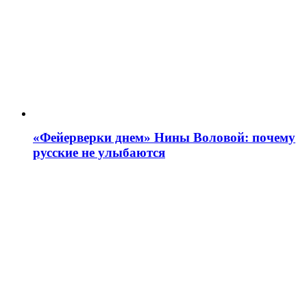
«Фейерверки днем» Нины Воловой: почему
русские не улыбаются