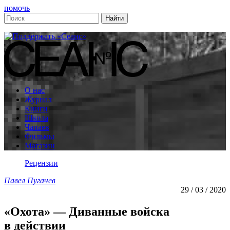
помочь
О нас
Журнал
Книги
Школа
Чапаев
Фильмы
Магазин
Рецензии
Павел Пугачев
29 / 03 / 2020
«Охота» — Диванные войска
в действии