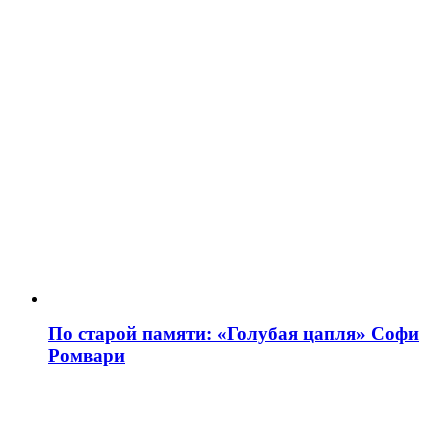
По старой памяти: «Голубая цапля» Софи
Ромвари