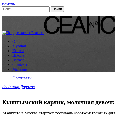
помочь
О нас
Журнал
Книги
Школа
Чапаев
Фильмы
Магазин
Фестивали
Владимир Дорохов
Кыштымский карлик, молочная девочка 
24 августа в Москве стартует фестиваль короткометражных фил