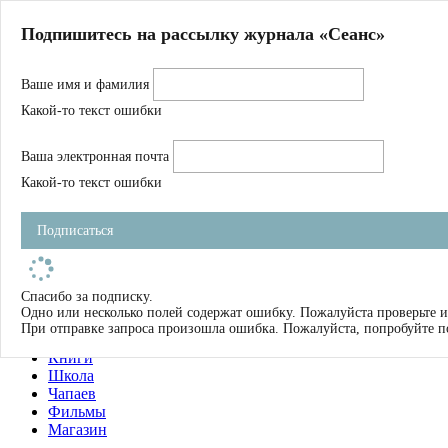
Главная
Подпишитесь на рассылку журнала «Сеанс»
О нас
Авторы
Ваше имя и фамилия
Магазин
Журнал
Какой-то текст ошибки
Книги
Спецпроекты
Ваша электронная почта
Школа
Устав
Какой-то текст ошибки
Отчетность
Фильмы
Подписаться
Имена
Тэги
искать
Спасибо за подписку.
Одно или несколько полей содержат ошибку. Пожалуйста проверьте и
О нас
При отправке запроса произошла ошибка. Пожалуйста, попробуйте п
Журнал
Книги
Школа
Чапаев
Фильмы
Магазин