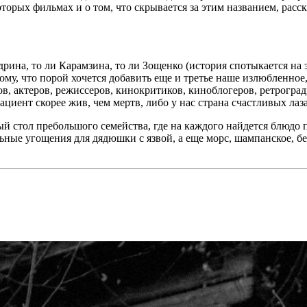
оторых фильмах и о том, что скрывается за этим названием, рас
на, то ли Карамзина, то ли Зощенко (история спотыкается на эт
ому, что порой хочется добавить еще и третье наше излюбленное,
в, актеров, режиссеров, кинокритиков, киноблогеров, ретрогра
циент скорее жив, чем мертв, либо у нас страна счастливых лаз
й стол пребольшого семейства, где на каждого найдется блюдо 
ельные угощения для дядюшки с язвой, а еще морс, шампанское, бе