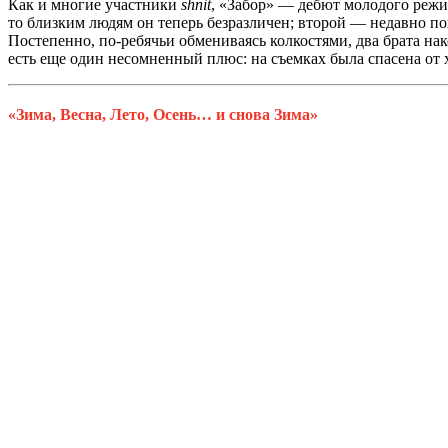
Как и многие участники
shnit
, «Забор» — дебют молодого режис
то близким людям он теперь безразличен; второй — недавно пох
Постепенно, по-ребячьи обмениваясь колкостями, два брата н
есть еще один несомненный плюс: на съемках была спасена от 
«Зима, Весна, Лето, Осень… и снова Зима»