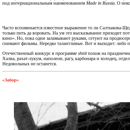
под интернациональным наименованием
Made in Russia
. О нек
Часто вспоминается известное выражение то ли Салтыкова-Щедри
только пить да воровать. На ум это высказывание приходит пот
кино». Но, пока одни заламывают руками, сетуют на продюсеро
снимают фильмы. Нередко талантливые. Вот и выходит: либо па
Отечественный конкурс в программе
shnit
похож на праздничны
Халва, рахат-лукум, наполеон, рагу, карбонара и холодец, отд
Недовольных не останется.
«Забор»