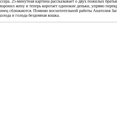
сера. 25-минутная картина рассказывает о двух пожилых братья
оронил жену и теперь коротает одинокие деньки, упрямо перекра
аконец сближаются. Помимо восхитительной работы Анатолия За
холода и голода бездомная кошка.