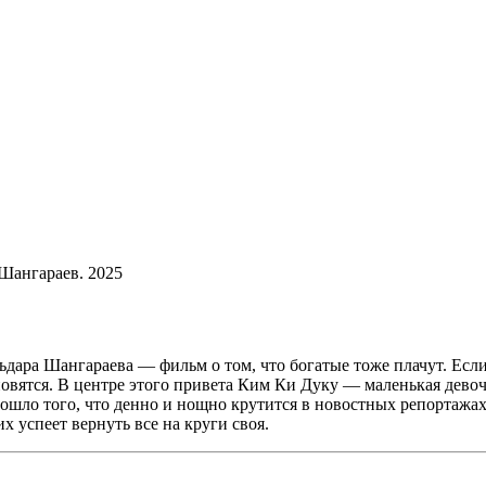
 Шангараев. 2025
ара Шангараева — фильм о том, что богатые тоже плачут. Если н
становятся. В центре этого привета Ким Ки Дуку — маленькая де
зошло того, что денно и нощно крутится в новостных репортажа
х успеет вернуть все на круги своя.