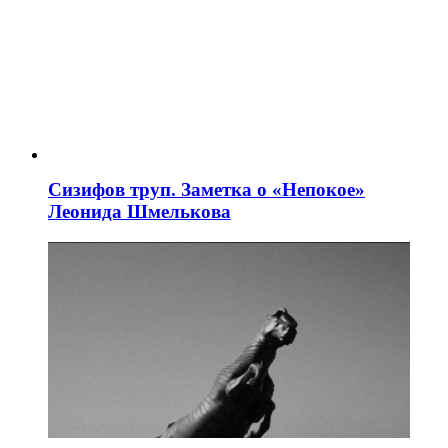
Сизифов труп. Заметка о «Непокое»
Леонида Шмелькова