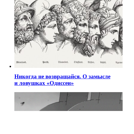
Никогда не возвращайся. О замысле
и ловушках «Одиссеи»