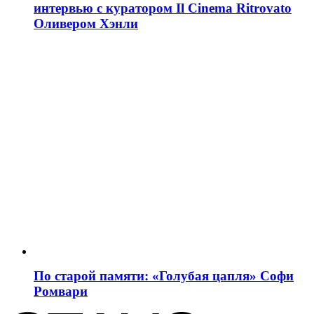
интервью с куратором Il Cinema Ritrovato
Оливером Хэнли
По старой памяти: «Голубая цапля» Софи
Ромвари