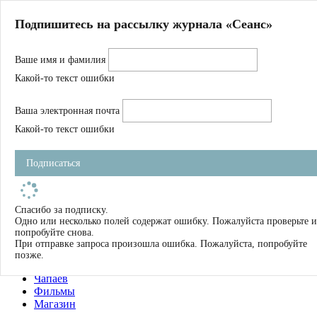
Главная
Подпишитесь на рассылку журнала «Сеанс»
О нас
Авторы
Ваше имя и фамилия
Магазин
Журнал
Какой-то текст ошибки
Книги
Спецпроекты
Ваша электронная почта
Школа
Устав
Какой-то текст ошибки
Отчетность
Фильмы
Подписаться
Имена
Тэги
искать
Спасибо за подписку.
Одно или несколько полей содержат ошибку. Пожалуйста проверьте и
О нас
попробуйте снова.
Журнал
При отправке запроса произошла ошибка. Пожалуйста, попробуйте
Книги
позже.
Школа
Чапаев
Фильмы
Магазин