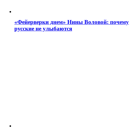
«Фейерверки днем» Нины Воловой: почему
русские не улыбаются