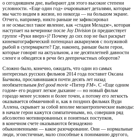
о сегодняшнем дне, выбирают для этого высокие степени
условности. «Еще один год» очаровывает деталями, которые
мы часто видим в жизни, но никогда — на большом экране.
Отчего, например, никто раньше не зафиксировал
и не осмыслил такое явление, как «стадия Меладзе», которая
наступает на вечеринке после
Joy Division
(и предшествует
группе «Руки вверх»)? Почему до сих пор не был раскрыт
кинематографический потенциал аквариумов с полуживой
рыбой в супермаркете? Где, наконец, раньше были герои,
которые говорят на актуальном, а не десятилетней давности
сленге и обходятся в речи без деепричастных оборотов?
Сложно было, конечно, ожидать, что один из самых
интересных русских фильмов 2014 года поставит Оксана
Бычкова, прославившаяся почти десять лет назад
необязательным
feel good movie
«Питер
FM
». С «Еще одним
годом» его роднит легкое дыхание — но новый фильм
гораздо менее условен и более точен, а потому его легкость
оказывается обманчивой и, как в поздних фильмах Вуди
Аллена, скрывает за собой вполне мизантропические выводы:
в начале герои кажутся симпатичными, но, совершив ряд
абсолютно мотивированных и понятных поступков,
в конечном счете оказываются безнадежно
обыкновенными — какое разочарование. Они — нормальные
люди, эгоистичные, мало способные к пониманию другого,