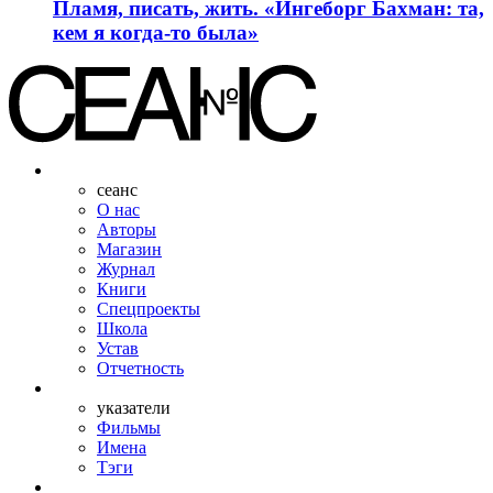
Пламя, писать, жить. «Ингеборг Бахман: та,
кем я когда-то была»
сеанс
О нас
Авторы
Магазин
Журнал
Книги
Спецпроекты
Школа
Устав
Отчетность
указатели
Фильмы
Имена
Тэги