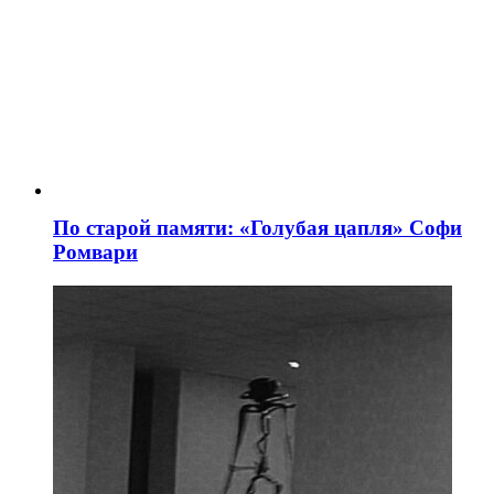
По старой памяти: «Голубая цапля» Софи
Ромвари