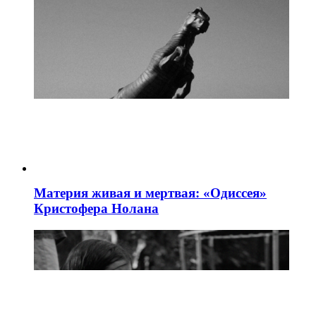
Материя живая и мертвая: «Одиссея»
Кристофера Нолана