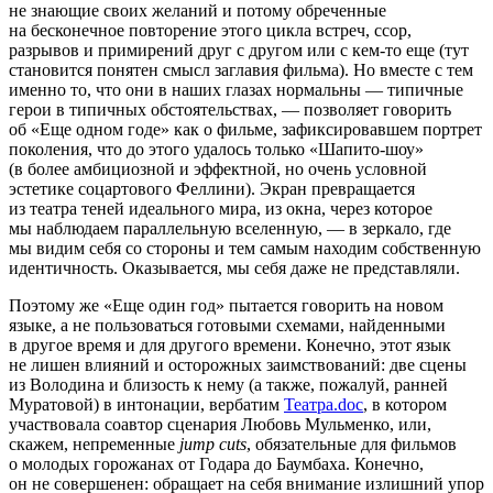
не знающие своих желаний и потому обреченные
на бесконечное повторение этого цикла встреч, ссор,
разрывов и примирений друг с другом или с кем-то еще (тут
становится понятен смысл заглавия фильма). Но вместе с тем
именно то, что они в наших глазах нормальны — типичные
герои в типичных обстоятельствах, — позволяет говорить
об «Еще одном годе» как о фильме, зафиксировавшем портрет
поколения, что до этого удалось только «Шапито-шоу»
(в более амбициозной и эффектной, но очень условной
эстетике соцартового Феллини). Экран превращается
из театра теней идеального мира, из окна, через которое
мы наблюдаем параллельную вселенную, — в зеркало, где
мы видим себя со стороны и тем самым находим собственную
идентичность. Оказывается, мы себя даже не представляли.
Поэтому же «Еще один год» пытается говорить на новом
языке, а не пользоваться готовыми схемами, найденными
в другое время и для другого времени. Конечно, этот язык
не лишен влияний и осторожных заимствований: две сцены
из Володина и близость к нему (а также, пожалуй, ранней
Муратовой) в интонации, вербатим
Театра.doc
, в котором
участвовала соавтор сценария Любовь Мульменко, или,
скажем, непременные
jump cuts
, обязательные для фильмов
о молодых горожанах от Годара до Баумбаха. Конечно,
он не совершенен: обращает на себя внимание излишний упор