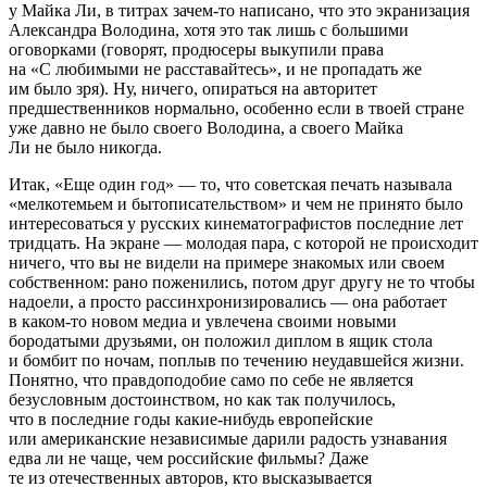
у Майка Ли, в титрах зачем-то написано, что это экранизация
Александра Володина, хотя это так лишь с большими
оговорками (говорят, продюсеры выкупили права
на «С любимыми не расставайтесь», и не пропадать же
им было зря). Ну, ничего, опираться на авторитет
предшественников нормально, особенно если в твоей стране
уже давно не было своего Володина, а своего Майка
Ли не было никогда.
Итак, «Еще один год» — то, что советская печать называла
«мелкотемьем и бытописательством» и чем не принято было
интересоваться у русских кинематографистов последние лет
тридцать. На экране — молодая пара, с которой не происходит
ничего, что вы не видели на примере знакомых или своем
собственном: рано поженились, потом друг другу не то чтобы
надоели, а просто рассинхронизировались — она работает
в каком-то новом медиа и увлечена своими новыми
бородатыми друзьями, он положил диплом в ящик стола
и бомбит по ночам, поплыв по течению неудавшейся жизни.
Понятно, что правдоподобие само по себе не является
безусловным достоинством, но как так получилось,
что в последние годы какие-нибудь европейские
или американские независимые дарили радость узнавания
едва ли не чаще, чем российские фильмы? Даже
те из отечественных авторов, кто высказывается