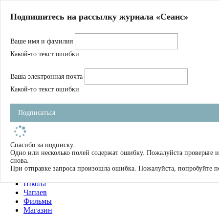
Главная
Подпишитесь на рассылку журнала «Сеанс»
О нас
Авторы
Ваше имя и фамилия
Магазин
Журнал
Какой-то текст ошибки
Книги
Спецпроекты
Ваша электронная почта
Школа
Устав
Какой-то текст ошибки
Отчетность
Фильмы
Подписаться
Имена
Тэги
искать
Спасибо за подписку.
Одно или несколько полей содержат ошибку. Пожалуйста проверьте 
О нас
снова.
Журнал
При отправке запроса произошла ошибка. Пожалуйста, попробуйте п
Книги
Школа
Чапаев
Фильмы
Магазин