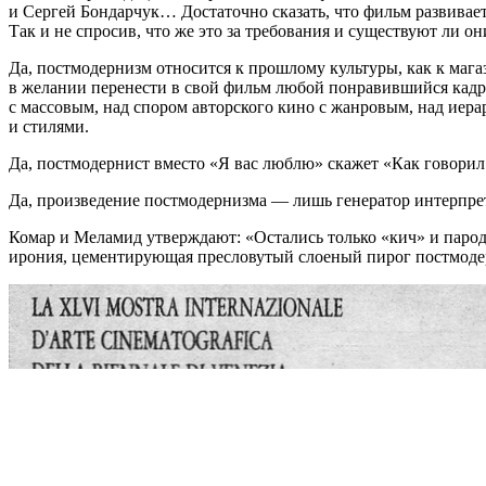
и Сергей Бондарчук… Достаточно сказать, что фильм развивает
Так и не спросив, что же это за требования и существуют ли о
Да, постмодернизм относится к прошлому культуры, как к маг
в желании перенести в свой фильм любой понравившийся кадр 
с массовым, над спором авторского кино с жанровым, над иер
и стилями.
Да, постмодернист вместо «Я вас люблю» скажет «Как говорил 
Да, произведение постмодернизма — лишь генератор интерпрет
Комар и Меламид утверждают: «Остались только «кич» и пародия
ирония, цементирующая пресловутый слоеный пирог постмодерни