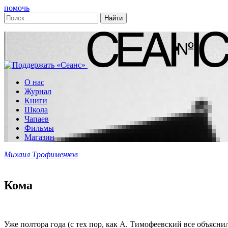
помочь
О нас
Журнал
Книги
Школа
Чапаев
Фильмы
Магазин
Михаил Трофименков
Кома
Уже полтора года (с тех пор, как А. Тимофеевский все объяс