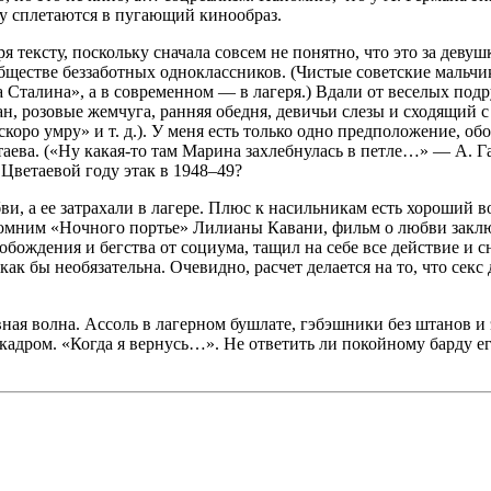
у сплетаются в пугающий кинообраз.
 тексту, поскольку сначала совсем не понятно, что это за деву
в обществе беззаботных одноклассников. (Чистые советские мал
за Сталина», а в современном — в лагеря.) Вдали от веселых по
ан, розовые жемчуга, ранняя обедня, девичьи слезы и сходящий
 скоро умру» и т. д.). У меня есть только одно предположение,
етаева. («Ну какая-то там Марина захлебнулась в петле…» — А.
 Цветаевой году этак
в 1948–49?
ви, а ее затрахали в лагере. Плюс к насильникам есть хороший 
помним «Ночного портье» Лилианы Кавани, фильм о любви заклю
обождения и бегства от социума, тащил на себе все действие и 
ак бы необязательна. Очевидно, расчет делается на то, что секс
ная волна. Ассоль в лагерном бушлате, гэбэшники без штанов и 
за кадром. «Когда я вернусь…». Не ответить ли покойному барду е