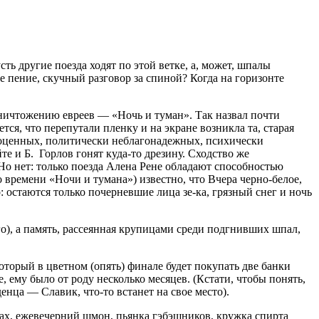
ть другие поезда ходят по этой ветке, а, может, шпалы
ье пение, скучный разговор за спиной? Когда на горизонте
 уничтожению евреев — «Ночь и туман». Так назвал почти
ся, что перепутали пленку и на экране возникла та, старая
лноценных, политически неблагонадежных, психически
те и Б. Горлов гонят
куда-то
дрезину. Сходство же
о нет: только поезда Алена Рене обладают способностью
о времени «Ночи и тумана») известно, что Вчера черно-белое,
р: остаются только почерневшие лица
зе-ка
, грязный снег и ночь
го), а память, рассеянная крупицами среди подгнивших шпал,
торый в цветном (опять) финале будет покупать две банки
, ему было от роду несколько месяцев. (Кстати, чтобы понять,
аденца — Славик,
что-то
встанет на свое место).
тах, ежевечерний шмон, пьянка гэбэшников, кружка спирта