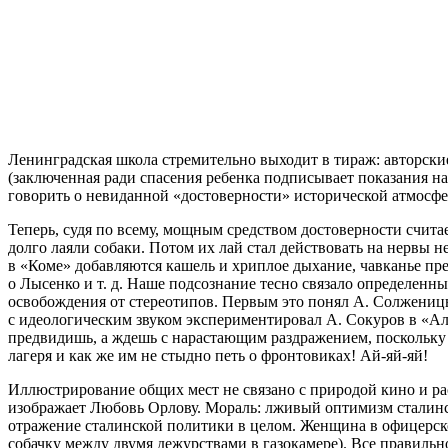
Ленинградская школа стремительно выходит в тираж: авторск
(заключенная ради спасения ребенка подписывает показания на
говорить о невиданной «достоверности» исторической атмосф
Теперь, судя по всему, мощным средством достоверности счит
долго лаяли собаки. Потом их лай стал действовать на нервы н
в «Коме» добавляются кашель и хриплое дыхание, чавканье пр
о Лысенко и т. д. Наше подсознание тесно связало определен
освобождения от стереотипов. Первым это понял А. Солженицы
с идеологическим звуком экспериментировал А. Сокуров в «Ал
предвидишь, а ждешь с нарастающим раздражением, поскольку 
лагеря и как же им не стыдно петь о фронтовиках!
Ай-яй-яй!
Иллюстрирование общих мест не связано с природой кино и ра
изображает Любовь Орлову. Мораль: лживый оптимизм сталинс
отражение сталинской политики в целом. Женщина в офицерско
собачку между двумя дежурствами в газокамере). Все правильн