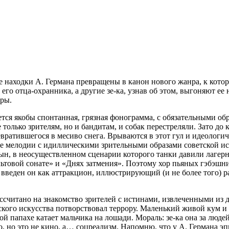
ие находки А. Германа превращены в канон нового жанра, к кот
 его отца-охранника, а другие
зе-ка,
узнав об этом, выгоняют ее
еры.
ается якобы спонтанная, грязная фонограмма, с обязательными 
е только зрителям, но и бандитам, и собак перестреляли. Зато 
евратившегося в месиво снега. Врываются в этот гул и идеолог
ные мелодии с идиллическими зрительными образами советской и
н, в неосуществленном сценарии которого танки давили лагерн
ьтовой сонате» и «Днях затмения». Поэтому хор пьяных гэбэшни
введен он как аттракцион, иллюстрирующий (и не более того) ра
ссчитано на знакомство зрителей с истинами, извлеченными из 
кого искусства потворствовал террору. Маленький живой кум и
й папахе катает мальчика на лошади. Мораль:
зе-ка
она за людей
о, но это не кино, а… соцреализм. Напомню, что у А. Германа э