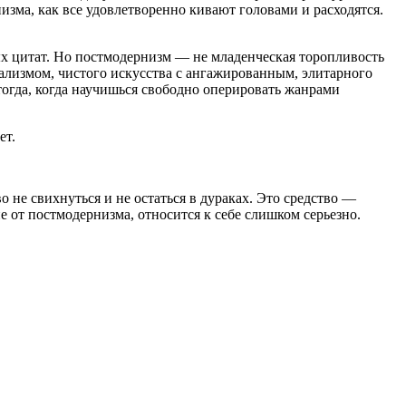
изма, как все удовлетворенно кивают головами и расходятся.
ых цитат. Но постмодернизм — не младенческая торопливость
еализмом, чистого искусства с ангажированным, элитарного
тогда, когда научишься свободно оперировать жанрами
ет.
.
о не свихнуться и не остаться в дураках. Это средство —
 от постмодернизма, относится к себе слишком серьезно.