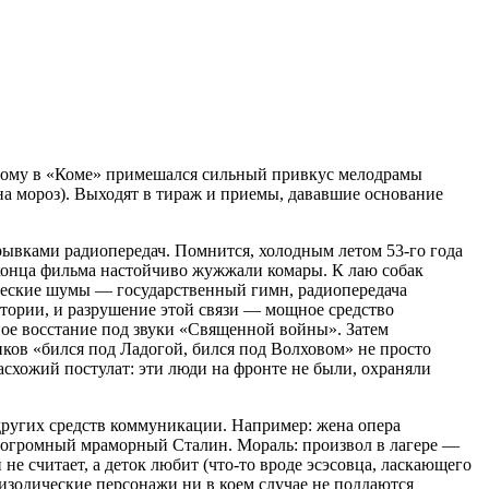
орому в «Коме» примешался сильный привкус мелодрамы
 на мороз). Выходят в тираж и приемы, дававшие основание
обрывками радиопередач. Помнится, холодным летом
53-го
года
до конца фильма настойчиво жужжали комары. К лаю собак
ические шумы — государственный гимн, радиопередача
стории, и разрушение этой связи — мощное средство
ое восстание под звуки «Священной войны». Затем
ков «бился под Ладогой, бился под Волховом» не просто
схожий постулат: эти люди на фронте не были, охраняли
других средств коммуникации. Например: жена опера
 огромный мраморный Сталин. Мораль: произвол в лагере —
 не считает, а деток любит
(что-то
вроде эсэсовца, ласкающего
пизодические персонажи ни в коем случае не поддаются