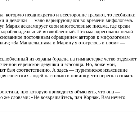
шка, которую неоднократно и всесторонне трахают, то лесбиянки
ьчики и девочки — мало варьирующаяся во времени мифологема.
друг Мария декламирует свои многословные письма, где среди
 с корабля идеальный возлюбленный. Письма адресованы некой
 обоснованное постоянным обращением авторов к мифологемам
 Галич; «За Мандельштама и Марину я отогреюсь и поем» —
возлюбленный из охраны (ордена на гимнастерке четко отделяют
ченной еврейской девушки и эсэсовца. Но, Боже мой,
снят был соответственно. А здесь — пуританское изъяснение
 для советских людей настолько в новинку, что пересказ сюжета
эстетика, про которую приходится объяснять, что она —
го же словами: «Не возвращайтесь, пан Корчак. Вам нечего