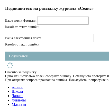
Главная
Подпишитесь на рассылку журнала «Сеанс»
О нас
Авторы
Ваше имя и фамилия
Магазин
Журнал
Какой-то текст ошибки
Книги
Спецпроекты
Ваша электронная почта
Школа
Устав
Какой-то текст ошибки
Отчетность
Фильмы
Подписаться
Имена
Тэги
искать
Спасибо за подписку.
Одно или несколько полей содержат ошибку. Пожалуйста проверьте и
О нас
При отправке запроса произошла ошибка. Пожалуйста, попробуйте п
Журнал
Книги
Школа
Чапаев
Фильмы
Магазин