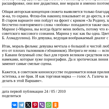
расшифровке, они вне дидактики, вне морали и именно поэтом
Общая авторская концепция сюжета выявляется только благодаря
зе-ка
, то охрана. Флэш-бэк наконец показывает ее до ареста, 
В старом варианте они пойдут на фронт с криком «За Родину, 
бессчетно повторяемого слова «любовь» попадаются также оке
Марине («Марина, вы всегда будете меня любить, потому что я
советского массового сознания. Марина у нас как бы одна. Цв
Б. Ахмадуллина). Но девушка, ведущая воображаемый диалог с
Итак, мораль фильма: девушка мечтала о большой и чистой люб
его от плохих тыловиков-гэбэшников). Интрига не нова — вс
у Кавани безумный секс был для героев великим средством осв
намеками, которые хуже порнографии. Да и эротическая линия к
заменит самые смелые сцены.
Кажется, в советском киноискусстве поднимается новая прилив
эстетика, а не брак. И как торговая марка — голос А. Галича 
делать в этой Варшаве».
дата первой публикации
24 / 05 / 2010
поделиться