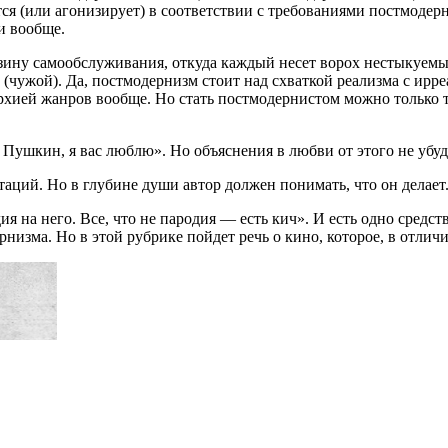
ся (или агонизирует) в соответствии с требованиями постмодерн
ни вообще.
азину самообслуживания, откуда каждый несет ворох нестыкуем
(чужой). Да, постмодернизм стоит над схваткой реализма с ирр
архией жанров вообще. Но стать постмодернистом можно только 
Пушкин, я вас люблю». Но объяснения в любви от этого не убуд
аций. Но в глубине души автор должен понимать, что он делает
 на него. Все, что не пародия — есть кич». И есть одно средств
зма. Но в этой рубрике пойдет речь о кино, которое, в отличие