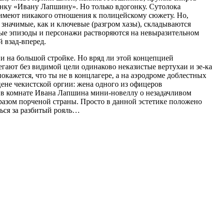
онку «Ивану Лапшину». Но только вдогонку. Сутолока
 имеют никакого отношения к полицейскому сюжету. Но,
е значимые, как и ключевые (разгром хазы), складываются
ьные эпизоды и персонажи растворяются на невыразительном
 взад-вперед.
 и на большой стройке. Но вряд ли этой концепцией
егают без видимой цели одинаково неказистые вертухаи и
зе-ка
кажется, что ты не в концлагере, а на аэродроме доблестных
ене чекистской оргии: жена одного из офицеров
ю в комнате Ивана Лапшина мини-новеллу о незадачливом
азом порченой страны. Просто в данной эстетике положено
ться за разбитый рояль…