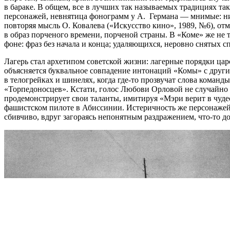
в бараке. В общем, все в лучших так называемых традициях т
персонажей, невнятица фонограмм у А. Германа — мнимые: ни 
повторяя мысль О. Ковалева («Искусство кино», 1989, №6), отм
в образ порченого времени, порченой страны. В «Коме» же не 
фоне: фраз без начала и конца; удаляющихся, неровно снятых 
Лагерь стал архетипом советской жизни: лагерные порядки цар
объясняется буквальное совпадение интонаций «Комы» с други
в телогрейках и шинелях, когда
где-то
прозвучат слова команды 
«Торпедоносцев». Кстати, голос Любови Орловой не случайно з
продемонстрирует свои таланты, имитируя «Мэри верит в чуде
фашистском пилоте в Абиссинии. Истеричность же персонажей
сбивчиво, вдруг загораясь непонятным раздражением,
что-то
до