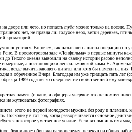
 на дворе или лето, но попасть
туда
можно только на поезде. Пус
трашного нет, не правда ли: голубое небо, ветки деревьев, птич
ший крематорий.
и туман опустился. Впрочем, так называли нацисты операцию по
н Рене. В просмотровом зале «Ленфильма» в первые минуты кажет
тики до Тихого океана вывозили на свалку истории расово непо
е и мертвые, а постановщики ленфильмовской комы Н. Адоменай
ика, везде вычитывающего цитаты или хотя бы намеки на них. Н
дня в обреченное Вчера. Благодаря им уже тридцать пять лет (с
д образца 1989 года легко совершает не свойственный ему манев
кретная память (и капо, и офицеры уверяют, что не помнят ниче
яся на жутковатых фотографиях.
иста, этого не первой молодости мужика без роду и племени, ко
ь. Поскольку в тот год, когда разворачивается основное действие
ребуется некоторое умственное усилие. Если вспомнишь имя мл
йное, будничное: обрывки радиопередач, перекур на общих рабо