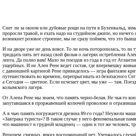
Снег ли за окном или дубовые рощи на пути в Бухенвальд, зима
проросли травой, и ехать надо на студийном джипе, но ничего с
возникнет розовое строение, мы не сразу поймем, что это быв
И на дворе уже не день вовсе. То ли ночь поторопилась, то л
тридцать пять лет назад свой фильм о лагерях истребления Але
лента. Да полно вам! Мало ли поездов из года в год от Атлан
ущербных. И не Ален Рене ведет состав, где вперемешку живы
с давнишней картиной Рене привиделось — игра фантазии крит
путешествовать во времени, перепрыгивать из безопасного Сего
а Сегодня — цветное. Если исчезает цвет, мы уже — там. Поез
колымского лагеря.
От Алена Рене мы знаем, что память черно-белая. Не
чья-то
кон
запутавшаяся в проржавевшей колючей проволоке и отразивша
А в чью память погружается дрезина
89-го
года? Неужели машин
«Завтрака туриста»? В таком случае у него феноменальная памят
что машинист и грудной младенец — один и тот же человек, т
Впрочем, связных, ярких воспоминаний нет. Удержалось случа