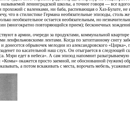
ак называемой ленинградской школы, а точнее говоря — все вдог
прохожий с валенками, ни баба, распевающая о Хаз-Булате, не
ечу, что в стилистике Германа необязательные эпизоды, столь ж
только необязательное остается необязательным, но незначител
спин (многократно повторяющийся прием); бесконечных хождений
ствуют в армии, очереди за продуктами, коммунальной квартире
ми ленфильмовскими лентами. Когда по затоптанному снегу заб
и донесется обрывочек мелодии из александровского «Цирка», по
аденет по касательной наш слух. Он отыграется в следующей сц
са. Мэри едет в небеса». А сам эпизод напомнит разыгрываему
 «Комы» окажется просто заемной, не обоснованной (чужим) обр
казывать, а потом вскакивать с места, ворочать мебель, усажива