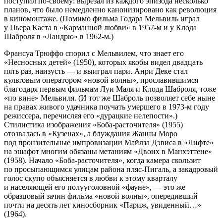
поступил по-своему: вырезал из каждого эпизода несколько
планов, что было немедленно канонизировано как революция
в киномонтаже. (Помимо фильма Годара Мельвиль играл
у Пьера Каста в «Карманной любви» в 1957-м и у Клода
Шаброля в «Ландрю» в 1962-м.)
Франсуа Трюффо спорил с Мельвилем, что знает его
«Несносных детей» (1950), которых якобы видел двадцать
пять раз, наизусть — и выиграл пари. Анри Деке стал
культовым оператором «новой волны», прославившимся
благодаря первым фильмам Луи Маля и Клода Шаброля, тоже
«по вине» Мельвиля. (И тот же Шаброль позволяет себе ныне
на правах живого удачника поучать умершего в 1973-м году
режиссера, перечисляя его «дурацкие нелепости».)
Стилистика изображения «Боба-расточителя» (1955)
отозвалась в «Кузенах», а блуждания Жанны Моро
под пронзительные импровизации Майлза Дэвиса в «Лифте»
на эшафот многим обязаны метаниям «Двоих в Манхэттене»
(1958). Начало «Боба-расточителя», когда камера скользит
по просыпающимся улицам района пляс-Пигаль, а закадровый
голос скупо объясняется в любви к этому кварталу
и населяющей его полууголовной «фауне», — это же
образцовый зачин фильма «новой волны», опередивший
почти на десять лет киносборник «Париж, увиденный…»
(1964).