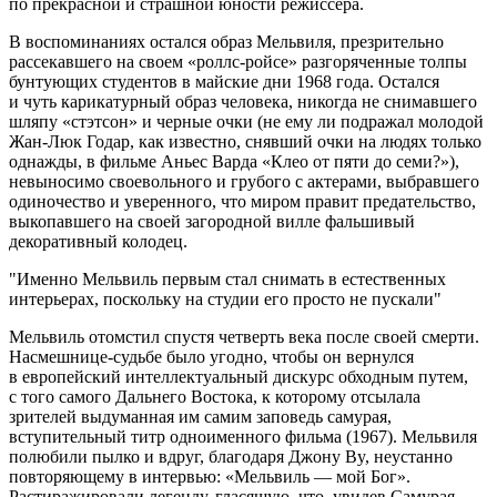
по прекрасной и страшной юности режиссера.
В воспоминаниях остался образ Мельвиля, презрительно
рассекавшего на своем «роллс-ройсе» разгоряченные толпы
бунтующих студентов в майские дни 1968 года. Остался
и чуть карикатурный образ человека, никогда не снимавшего
шляпу «стэтсон» и черные очки (не ему ли подражал молодой
Жан-Люк Годар, как известно, снявший очки на людях только
однажды, в фильме Аньес Варда «Клео от пяти до семи?»),
невыносимо своевольного и грубого с актерами, выбравшего
одиночество и уверенного, что миром правит предательство,
выкопавшего на своей загородной вилле фальшивый
декоративный колодец.
Именно Мельвиль первым стал снимать в естественных
интерьерах, поскольку на студии его просто не пускали
Мельвиль отомстил спустя четверть века после своей смерти.
Насмешнице-судьбе было угодно, чтобы он вернулся
в европейский интеллектуальный дискурс обходным путем,
с того самого Дальнего Востока, к которому отсылала
зрителей выдуманная им самим заповедь самурая,
вступительный титр одноименного фильма (1967). Мельвиля
полюбили пылко и вдруг, благодаря Джону By, неустанно
повторяющему в интервью: «Мельвиль — мой Бог».
Растиражировали легенду, гласящую, что, увидев Самурая,