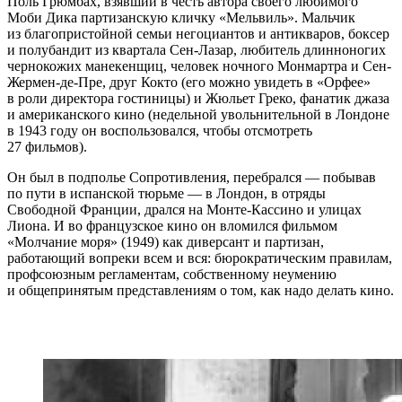
Поль Грюмбах, взявший в честь автора своего любимого
Моби Дика партизанскую кличку «Мельвиль». Мальчик
из благопристойной семьи негоциантов и антикваров, боксер
и полубандит из квартала Сен-Лазар, любитель длинноногих
чернокожих манекенщиц, человек ночного Монмартра и Сен-
Жермен-де-Пре, друг Кокто (его можно увидеть в «Орфее»
в роли директора гостиницы) и Жюльет Греко, фанатик джаза
и американского кино (недельной увольнительной в Лондоне
в 1943 году он воспользовался, чтобы отсмотреть
27 фильмов).
Он был в подполье Сопротивления, перебрался — побывав
по пути в испанской тюрьме — в Лондон, в отряды
Свободной Франции, дрался на Монте-Кассино и улицах
Лиона. И во французское кино он вломился фильмом
«Молчание моря» (1949) как диверсант и партизан,
работающий вопреки всем и вся: бюрократическим правилам,
профсоюзным регламентам, собственному неумению
и общепринятым представлениям о том, как надо делать кино.