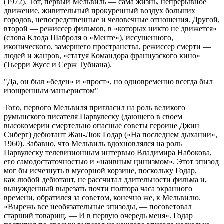
(1972). Тот, первый Мельвиль — сама жизнь, непрерывное
движение, живительный прокуренный воздух больших
городов, непосредственные и человечные отношения. Другой,
второй — режиссер фильмов, в «которых никто не движется»
(слова Клода Шаброля о «Менте»), иссушенного,
иконического, замершего пространства, режиссер смерти —
людей и жанров, «статуя Командора французского кино»
(Тьерри Жусс и Серж Тубиана).
Да, он был «беден» и «прост», но одновременно всегда был
изощренным маньеристом
Того, первого Мельвиля пригласил на роль великого
румынского писателя Парвулеску (дающего в своем
высокомерии смертельно опасные советы героине Джин
Сиберг) дебютант Жан-Люк Годар («На последнем дыхании»,
1960). Забавно, что Мельвиль вдохновлялся на роль
Парвулеску телевизионным интервью Владимира Набокова,
его самодостаточностью и «наивным цинизмом». Этот эпизод
мог бы исчезнуть в мусорной корзине, поскольку Годар,
как любой дебютант, не рассчитал длительности фильма и,
вынужденный вырезать почти полтора часа экранного
времени, обратился за советом, конечно же, к Мельвилю.
«Вырежь все необязательные эпизоды, — посоветовал
старший товарищ. — И в первую очередь меня». Годар