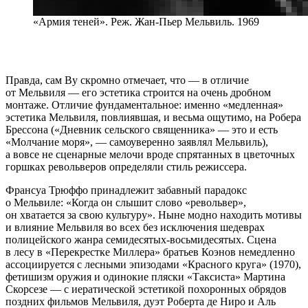
«Армия теней». Реж. Жан-Пьер Мельвиль. 1969
Правда, сам By скромно отмечает, что — в отличие
от Мельвиля — его эстетика строится на очень дробном
монтаже. Отличие фундаментальное: именно «медленная»
эстетика Мельвиля, повлиявшая, и весьма ощутимо, на Робера
Брессона («Дневник сельского священника» — это и есть
«Молчание моря», — самоуверенно заявлял Мельвиль),
а вовсе не сценарные мелочи вроде спрятанных в цветочных
горшках револьверов определяли стиль режиссера.
Франсуа Трюффо принадлежит забавный парадокс
о Мельвиле: «Когда он слышит слово «револьвер»,
он хватается за свою культуру». Ныне модно находить мотивы
и влияние Мельвиля во всех без исключения шедеврах
полицейского жанра семидесятых-восьмидесятых. Сцена
в лесу в «Перекрестке Миллера» братьев Коэнов немедленно
ассоциируется с лесными эпизодами «Красного круга» (1970),
фетишизм оружия и одинокие пляски «Таксиста» Мартина
Скорсезе — с иератической эстетикой похоронных обрядов
поздних фильмов Мельвиля, дуэт Роберта де Ниро и Аль