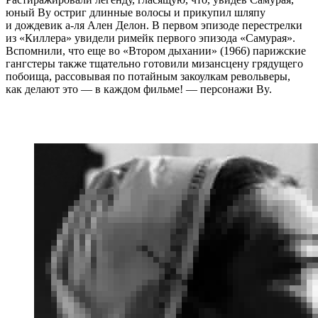
юный By остриг длинные волосы и прикупил шляпу
и дождевик а-ля Ален Делон. В первом эпизоде перестрелки
из «Киллера» увидели римейк первого эпизода «Самурая».
Вспомнили, что еще во «Втором дыхании» (1966) парижские
гангстеры также тщательно готовили мизансцену грядущего
побоища, рассовывая по потайным закоулкам револьверы,
как делают это — в каждом фильме! — персонажи By.