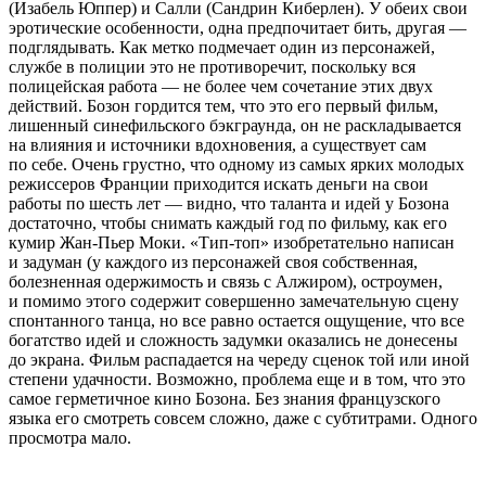
(Изабель Юппер) и Салли (Сандрин Киберлен). У обеих свои
эротические особенности, одна предпочитает бить, другая —
подглядывать. Как метко подмечает один из персонажей,
службе в полиции это не противоречит, поскольку вся
полицейская работа — не более чем сочетание этих двух
действий. Бозон гордится тем, что это его первый фильм,
лишенный синефильского бэкграунда, он не раскладывается
на влияния и источники вдохновения, а существует сам
по себе. Очень грустно, что одному из самых ярких молодых
режиссеров Франции приходится искать деньги на свои
работы по шесть лет — видно, что таланта и идей у Бозона
достаточно, чтобы снимать каждый год по фильму, как его
кумир Жан-Пьер Моки. «Тип-топ» изобретательно написан
и задуман (у каждого из персонажей своя собственная,
болезненная одержимость и связь с Алжиром), остроумен,
и помимо этого содержит совершенно замечательную сцену
спонтанного танца, но все равно остается ощущение, что все
богатство идей и сложность задумки оказались не донесены
до экрана. Фильм распадается на череду сценок той или иной
степени удачности. Возможно, проблема еще и в том, что это
самое герметичное кино Бозона. Без знания французского
языка его смотреть совсем сложно, даже с субтитрами. Одного
просмотра мало.