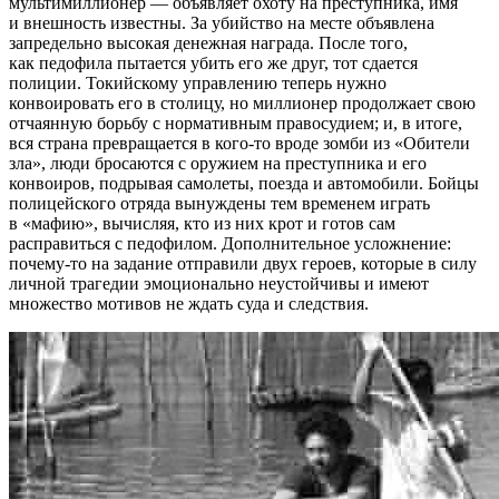
мультимиллионер — объявляет охоту на преступника, имя
и внешность известны. За убийство на месте объявлена
запредельно высокая денежная награда. После того,
как педофила пытается убить его же друг, тот сдается
полиции. Токийскому управлению теперь нужно
конвоировать его в столицу, но миллионер продолжает свою
отчаянную борьбу с нормативным правосудием; и, в итоге,
вся страна превращается в кого-то вроде зомби из «Обители
зла», люди бросаются с оружием на преступника и его
конвоиров, подрывая самолеты, поезда и автомобили. Бойцы
полицейского отряда вынуждены тем временем играть
в «мафию», вычисляя, кто из них крот и готов сам
расправиться с педофилом. Дополнительное усложнение:
почему-то на задание отправили двух героев, которые в силу
личной трагедии эмоционально неустойчивы и имеют
множество мотивов не ждать суда и следствия.