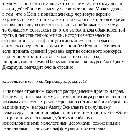
трудом — он почти не знал, что он снимает, поэтому делал
сотни дублей и снял тысячу часов материала. Может, дело
в том, что в Канне показывали еще черновую версию
картины, с явными повторами и тавтологиями, но все время
оставалось ощущение, что он лишь приближается к чему-
то большему, оставаясь при этом заложником обыкновенной,
пусть и действительно живой, истории человеческих
отношений — а это французский кинематограф умеет
снимать совершенно замечательно и без Кешиша. Конечно,
если принять средний уровень картин основного конкурса
фильм не мог остаться без какой-либо из наград,
но присуждение ему «Пальмы», когда в конкурсе был Джим
Джармуш, выглядит очень странно.
Как отец, так и сын. Реж. Хирокадзу Корээда, 2013
Еще более странным кажется распределение прочих наград.
Понимаю, что я выгляжу уязвимо, критикуя решение одного
из самых известных режиссеров мира Стивена Спилберга, но,
как минимум, награда Амату Эскаланте как лучшему
режиссеру — просто профанация этой номинации. Его «Эли»
с отрезанными головами, убитыми собаками,
изнасилованными малолетними девочками, сожженными
гениталиями — чистое снафф-муви для латентных