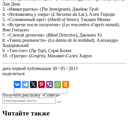
Лав Диас
3. «Иммигрантка» (
The Immigrant
), Джеймс Грэй
4. «Незнакомец у озера» (
L’Inconnu du Lac
), Ален Гироди
5. «Соломенный щит» (
Shield of Straw
), Такаши Миике
6. «Встречи после полуночи» (
Les rencontres d’après minuit
),
Янн Гонзалез
7. «Слепой детектив» (
Blind Detective
), Джонни То
8. «Танец реальности» (
La danza de la realidad
), Алехандро
Ходоровский
9. «Тип-топ» (
Tip Top
), Серж Бозон
10. «Григри» (
Grigris
), Махамат-Салех Харун
дата первой публикации
30 / 05 / 2013
поделиться
Получать рассылку «Сеанса»
Читайте также