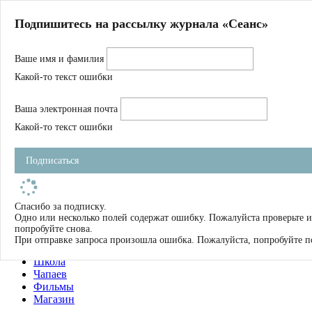
Главная
Подпишитесь на рассылку журнала «Сеанс»
О нас
Авторы
Ваше имя и фамилия
Магазин
Журнал
Какой-то текст ошибки
Книги
Спецпроекты
Ваша электронная почта
Школа
Устав
Какой-то текст ошибки
Отчетность
Фильмы
Подписаться
Имена
Тэги
искать
Спасибо за подписку.
Одно или несколько полей содержат ошибку. Пожалуйста проверьте и
О нас
попробуйте снова.
Журнал
При отправке запроса произошла ошибка. Пожалуйста, попробуйте п
Книги
Школа
Чапаев
Фильмы
Магазин