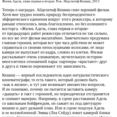
Жизнь Адель, глава первая и вторая. Реж. Абделатиф Кешиш, 2013
Теперь о наградах. Абделатиф Кешиш снял хороший фильм.
Хотя мне трудно понять природу беспрецедентного
эйфорического единения вокруг этого режиссера, к которому
раньше относились лишь благосклонно, но без излишнего
восторга. «Жизнь Адель, глава первая и вторая»
от предыдущих работ режиссера отличается не так сильно,
но все же этот фильм масштабнее. Замечательно продумана
главная героиня, которая все три часа действия не может
справиться со своими непослушными волосами; её лицо
камера не выпускает из кадра, словно из клетки. Фильм
рассказывает очень узнаваемую, мучительную историю
многолетних отношений пары: партнеры «врастают» друг
в друга и тяжело переживают эту зависимость.
Кешиш — верный последователь идеи натуралистического
кинематографа; то есть такого, который должен быть
«как в жизни», и тут уже возникает множество вопросов.
Я не понимаю, почему он пытается заставить камеру
«дышать» в такт с героиней, но периодически отстраняется
и снимает манерно. Например, в сцене расставания Адель
со школьным бойфрендом, он сажает их под цветущую
вишню и дает дальний план. Или в сцене поцелуя Адель
и ее возлюбленной Эммы (Леа Сейду) ловит камерой блики