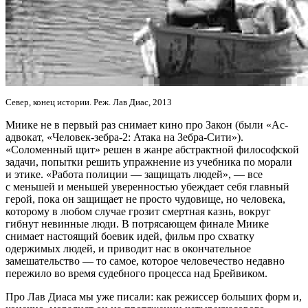
Север, конец истории. Реж. Лав Диас, 2013
Миике не в первый раз снимает кино про Закон (были «Ас-
адвокат, «Человек-зебра-2: Атака на Зебра-Сити»).
«Соломенный щит» решен в жанре абстрактной философской
задачи, попытки решить упражнение из учебника по морали
и этике. «Работа полиции — защищать людей», — все
с меньшей и меньшей уверенностью убеждает себя главный
герой, пока он защищает не просто чудовище, но человека,
которому в любом случае грозит смертная казнь, вокруг
гибнут невинные люди. В потрясающем финале Миике
снимает настоящий боевик идей, фильм про схватку
одержимых людей, и приводит нас в окончательное
замешательство — то самое, которое человечество недавно
пережило во время судебного процесса над Брейвиком.
Про Лав Диаса мы уже писали: как режиссер больших форм и,