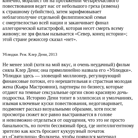
конечно, моралист он на протяжении четырехчасового
повествования ведет нас от небольшого греха (измена)
к страшному (убийство), затем зарифмовывает
неблагополучие отдельной филиппинской семьи
с омертвелостью всей нации и заканчивает финал
аллегорической катастрофой, которая несет смерть всему
живому; не зря фильм называется «Север, конец истории»;
этой стране режиссер сказал «нет».
Ублюдки. Реж. Клер Дени, 2013
Не менее злой (хотя на мой вкус, и очень неудачный) фильм
сняла Клер Дени; она прямолинейно назвала его «Ублюдки».
Ублюдки здесь — зловещий миллионер, регулирующий
финансовые потоки, его нерешительная и страстная молодая
жена (Кьяра Мастроянни), партнеры по бизнесу, которые
отдают на темные сексуальные оргии свою красивую дочь-
подростка. Историю Дени топит в эллипсисах и умолчаниях,
изымая ключевые куски повествования, недоговаривает,
подменяет рассказ визуальными образами, хотя после
просмотра сюжет все равно выстраивается в голове
и невозможно отделаться от ощущения, что это не просто
банальность, но почти бессвязный бред, где интеллигентному
зрителю как кость бросают кукурузный початок
из «Святилища» Фолкнера, чтобы появился материал