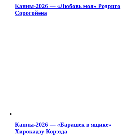
Канны-2026 — «Любовь моя» Родриго
Сорогойена
Канны-2026 — «Барашек в ящике»
Хирокадзу Корээда