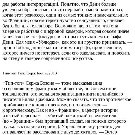
для работы интерпретаций. Понятно, что Дени больше
увлечена образностью, но это первый на моей памяти раз,
когда этот режиссер, один из самых тонких и замечательных
во Франции, совсем теряет чувство сенсуального, снимает
будто бы для телевизора. Возможно, дело в том, что она
впервые работала с цифровой камерой, которая совсем иначе
запечатлевает те фактуры, в которых суть кинематографа
Дени. Для меня «Ублюдки», как это ни грустно признавать, —
просто обглоданные кости кинематографа; произведение,
которое ничего не потеряет, если его закольцевать и повесить
на стену в галерее современного искусства.
Тип-топ. Реж. Серж Бозон, 2013
«Тип-топ» Сержа Бозона — тоже высказывания
о сегодняшнем французском обществе, но совсем иной
тональности; это вольная экранизация книги валлийского
писателя Билла Джеймса. Можно сказать, что это эротическое
приближение к политическому, и политическое —
к эротическому. Как и во «Франции», в центре истории
изъятый персонаж — убитый алжирский осведомитель
(во «Франции» был пропавший солдат, на поиски которого
пускалась главная героиня). Управление внутренних дел
отправляет на расследование двух детективов — Эстер