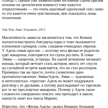
солнца. Ставшие уже знаменитыми интимные сцены (фильм
основан на эротическом комиксе) тоже кажутся
открыточными — это очень красивый однополый секс; кому-
то это кажется очень чувственным, мне показалось лишь
техничным.
Эли. Реж. Амат Эскаланте, 2013
Масштабность замысла заключается в том, что Кешиш
пытается выстроить бэкграунд пары и тоже оказывается
пленником сценария, схем, слишком очевидных образов.
У Адель семья простая — поэтому весь фильм ее родители
едят макароны, повторяется эта сцена раз пять. В семье
Эммы — напротив, устрицы. На одной вечеринке мелькает
юноша, который мечтает стать актером, много лет спустя
на случайной встрече выясняется, что он стал риэлтером.
Примерно так же просто, почти схематично дано
противопоставление Эммы/Адель. Эмма — художница
и интеллектуал, «простая» Адель не может поддержать
разговор с ее друзьями, а потому раскладывает по тарелкам
все те же пресловутые макароны. Почему у Адель такие
сложности совершенно неясно: она преподает в школе,
наизусть знает все пьесы Мариво.
Известно, что «Жизнь Адель» далась Кешишу большим