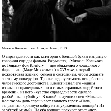
Михаэль Кольхаас. Реж. Арно де Пальер, 2013
О справедливости как категории с большой буквы напрямую
говорили еще два фильма. Разумеется, «Михаэль Кольхаас»
по Генриху фон Клейсту — про обиженного лошадиного
барышника (Мадс Миккельсен) в
XVI веке
, который
пожертвовал жизнью, семьей и состоянием, чтобы доказать
знатному юнкеру фон Тронке недопустимость оскорбления
человеческого достоинства. Клейст назвал его «одним
из самых справедливых, но и самых страшных людей того
времени», из него «чувство справедливости сделало
разбойника и убийцу». В одной из лучших сцен «Михаэль
Кольхааса» дочь спрашивает главного героя: «Папа,
ты развязал кровавую войну из-за украденных лошадей? Из-
за убитой мамы?». На оба вопроса получает ответ «нет».