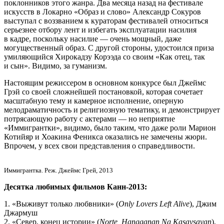
поклонников этого жанра. Два месяца назад на фестивале
искусств в Локарно «Образ и слово» Александр Сокуров
выступал с воззванием к кураторам фестивалей относиться
серьезнее отбору лент и избегать эксплуатации насилия
в кадре, поскольку насилие — очень мощный, даже
могущественный образ. С другой стороны, удостоился приза
умиляющийся Хирокадзу Корээда со своим «Как отец, так
и сын». Видимо, за гуманизм.
Настоящим режиссером в основном конкурсе был Джеймс
Грэй со своей сложнейшей постановкой, которая сочетает
масштабную тему и камерное исполнение, оперную
мелодраматичность и религиозную тематику, и демонстрирует
потрясающую работу с актерами — но неприятие
«Иммигрантки», видимо, было таким, что даже роли Марион
Котийяр и Хоакина Феникса оказались не замечены жюри.
Впрочем, у всех свои представления о справедливости.
Иммигрантка. Реж. Джеймс Грей, 2013
Десятка любимых фильмов Канн-2013:
1. «Выживут только любвники» (
Only Lovers Left Alive
), Джим
Джармуш
2. «Север, конец истории» (
Norte, Hangganan Ng Kasaysayan
),