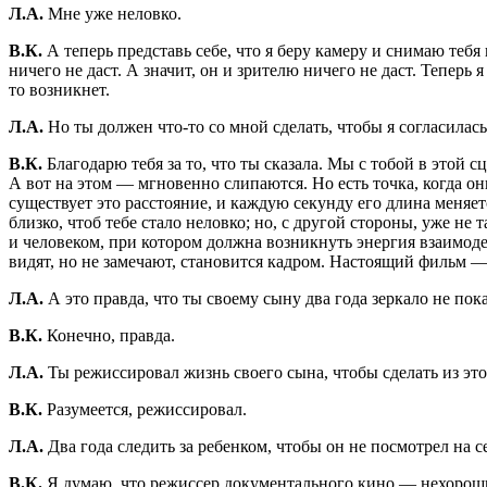
Л.А.
Мне уже неловко.
В.К.
А теперь представь себе, что я беру камеру и снимаю тебя
ничего не даст. А значит, он и зрителю ничего не даст. Теперь
то возникнет.
Л.А.
Но ты должен что-то со мной сделать, чтобы я согласилась 
В.К.
Благодарю тебя за то, что ты сказала. Мы с тобой в этой с
А вот на этом — мгновенно слипаются. Но есть точка, когда 
существует это расстояние, и каждую секунду его длина меняет
близко, чтоб тебе стало неловко; но, с другой стороны, уже не
и человеком, при котором должна возникнуть энергия взаимодей
видят, но не замечают, становится кадром. Настоящий фильм — 
Л.А.
А это правда, что ты своему сыну два года зеркало не пок
В.К.
Конечно, правда.
Л.А.
Ты режиссировал жизнь своего сына, чтобы сделать из э
В.К.
Разумеется, режиссировал.
Л.А.
Два года следить за ребенком, чтобы он не посмотрел на с
В.К.
Я думаю, что режиссер документального кино — нехороший