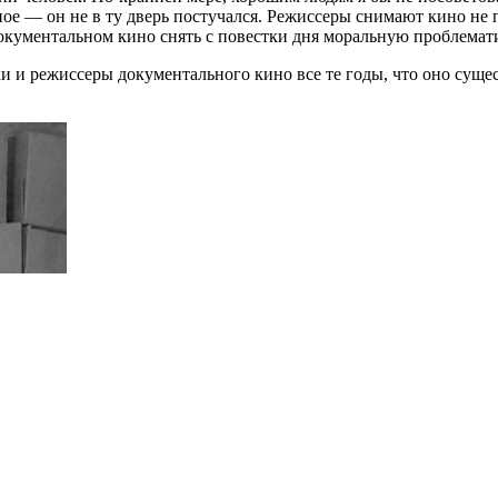
чное — он не в ту дверь постучался. Режиссеры снимают кино не 
 документальном кино снять с повестки дня моральную проблемати
и и режиссеры документального кино все те годы, что оно сущес