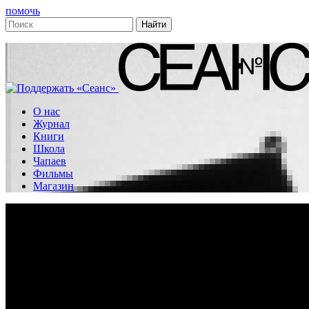
помочь
О нас
Журнал
Книги
Школа
Чапаев
Фильмы
Магазин