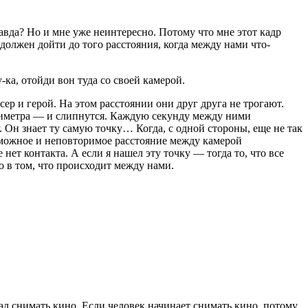
равда? Но и мне уже неинтересно. Потому что мне этот кадр
 должен дойти до того расстояния, когда между нами что-
-ка, отойди вон туда со своей камерой.
сер и герой. На этом расстоянии они друг друга не трогают.
ллиметра — и слипнутся. Каждую секунду между ними
. Он знает ту самую точку… Когда, с одной стороны, еще не так
возможное и неповторимое расстояние между камерой
ет контакта. А если я нашел эту точку — тогда то, что все
о в том, что происходит между нами.
л снимать кино. Если человек начинает снимать кино, потому