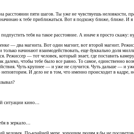
 на расстоянии пяти шагов. Ты уже не чувствуешь неловкости, п
 я начинаю к тебе приближаться. Вот я подхожу ближе, ближе. И я
подпустить тебя на такое расстояние. А иначе я просто скажу: ну
ценке — два магнита. Вот один магнит, вот второй магнит. Режис
они только начинают взаимодействовать, еще буквально доля ми
ся. Режиссер — тот человек, который знает, где поставить камеру
 так далеко, чтобы тебе было все равно. То самое, единственно 
ствия. Чуть крупнее — и уже не случится. Чуть дальше — и уже н
неповторим. И дело не в том, что именно происходит в кадре, н
азывал?
той ситуации кино…
ебя в зеркало…
 человек. По-крайней мере, хорошим людям я бы не посоветова