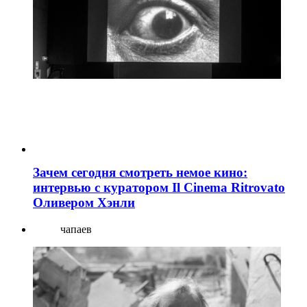
Зачем сегодня смотреть немое кино:
интервью с куратором Il Cinema Ritrovato
Оливером Хэнли
чапаев