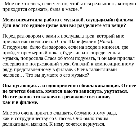
Мне не хотелось, если честно, чтобы вся реальность, которую
приходится отражать, была в маске.
Меня впечатлила работа с музыкой, саунд-дизайн фильма.
Для вас это единое целое или вы разделяете эти вещи?
Перед разговором с вами я послушала трек, который мне
прислал наш композитор Стас Шарифуллин (
Hmot
).
Я подумала, было бы здорово, если на входе в кинозал, где
пройдет премьерный показ, будет играть определенная
музыка, попросила Стаса об этом подумать, и он мне прислал
совершенно потрясающий трек, близкий к композиционному
ряду, представленному в фильме. Очень талантливый
человек… Что вы думаете о его музыке?
Она пугающая… и одновременно обволакивающая. От нее
не хочется бежать, хочется как-то зависнуть, укутаться.
Но все равно это какое-то тревожное состояние,
как и в фильме.
Мне это очень приятно слышать, безумно этому рада,
как и сотрудничеству со Стасом. Оно было таким
деликатным, мягким. К нему хочется вернуться.