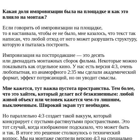
Какая доля импровизации была на площадке и как это
влияло на монтаж?
Если говорить об импровизации на площадке,
то я настаивала, чтобы ее не было, мне казалось, что текст так
написан, что любой отход от него может разрушить структуру,
которую я пыталась построить.
Импровизация на постпродакшне — это десять
или двенадцать монтажных сборок фильма. Некоторые можно
показывать как отдельное кино. У нас есть версия 4:3, очень
любопытная, из анаморфного 2:35 мы сделали академический
формат, эффект потрясающий, но он уводит смыслы.
Мне кажется, тут важна пустота пространства. Тем более,
что это хайтек, который делает всё безжизненным: любой
живой объект или человек кажется чем-то лишним,
выключенным. Широкий экран тут необходим.
Но параллельно 4:3 создает такой вакуум, который
конкурирует с пустыми-растянутыми пространствами. Это
тот случай, когда изображение подсказало, что может быть
и так. В итоге это решение столкнулось о технический
вопрос. Мы на монтаже смотрели версию 4:3 на специально