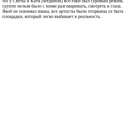
Но у Светы и Кати [Фединой] все-таки был суровый режим,
группе нельзя было с ними разговаривать, смотреть в глаза.
Якоб не понимал языка, все артисты были оторваны от быта
площадки, который легко выбивает в реальность.