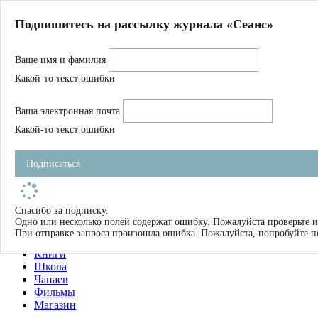
Главная
Подпишитесь на рассылку журнала «Сеанс»
О нас
Авторы
Ваше имя и фамилия
Магазин
Журнал
Какой-то текст ошибки
Книги
Спецпроекты
Ваша электронная почта
Школа
Устав
Какой-то текст ошибки
Отчетность
Фильмы
Подписаться
Имена
Тэги
искать
Спасибо за подписку.
Одно или несколько полей содержат ошибку. Пожалуйста проверьте и
О нас
При отправке запроса произошла ошибка. Пожалуйста, попробуйте п
Журнал
Книги
Школа
Чапаев
Фильмы
Магазин