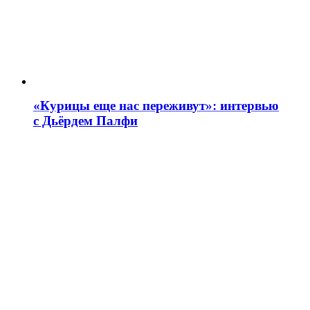
«Курицы еще нас переживут»: интервью
с Дьёрдем Палфи