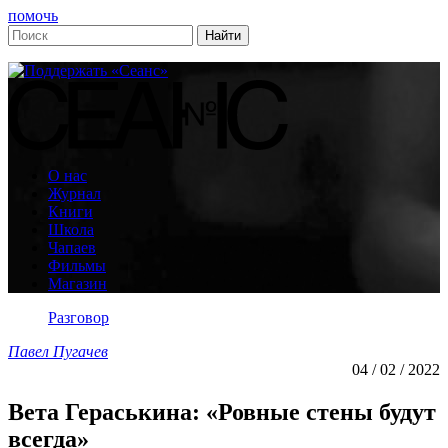
помочь
О нас
Журнал
Книги
Школа
Чапаев
Фильмы
Магазин
Разговор
Павел Пугачев
04 / 02 / 2022
Вета Гераськина: «Ровные стены будут
всегда»