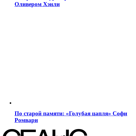
Оливером Хэнли
По старой памяти: «Голубая цапля» Софи
Ромвари