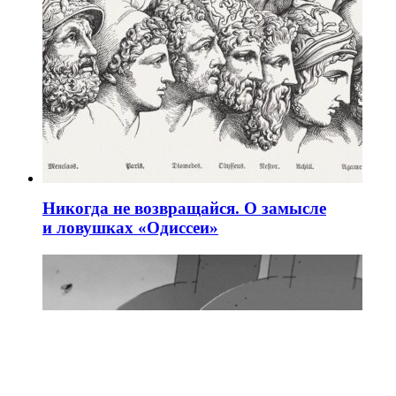
Никогда не возвращайся. О замысле
и ловушках «Одиссеи»