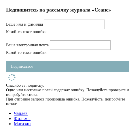
Главная
Подпишитесь на рассылку журнала «Сеанс»
О нас
Авторы
Ваше имя и фамилия
Магазин
Журнал
Какой-то текст ошибки
Книги
Спецпроекты
Ваша электронная почта
Школа
Устав
Какой-то текст ошибки
Отчетность
Фильмы
Подписаться
Имена
Тэги
искать
Спасибо за подписку.
Одно или несколько полей содержат ошибку. Пожалуйста проверьте и
О нас
попробуйте снова.
Журнал
При отправке запроса произошла ошибка. Пожалуйста, попробуйте
Книги
позже.
Школа
Чапаев
Фильмы
Магазин