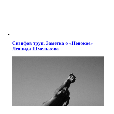
Сизифов труп. Заметка о «Непокое»
Леонида Шмелькова