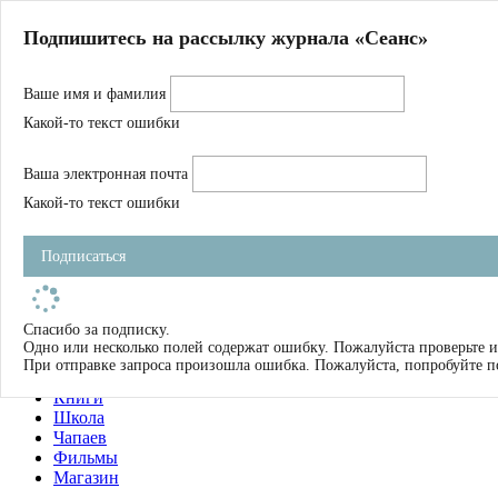
Главная
Подпишитесь на рассылку журнала «Сеанс»
О нас
Авторы
Ваше имя и фамилия
Магазин
Журнал
Какой-то текст ошибки
Книги
Спецпроекты
Ваша электронная почта
Школа
Устав
Какой-то текст ошибки
Отчетность
Фильмы
Подписаться
Имена
Тэги
искать
Спасибо за подписку.
Одно или несколько полей содержат ошибку. Пожалуйста проверьте и
О нас
При отправке запроса произошла ошибка. Пожалуйста, попробуйте п
Журнал
Книги
Школа
Чапаев
Фильмы
Магазин