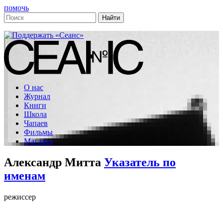
помочь
О нас
Журнал
Книги
Школа
Чапаев
Фильмы
Магазин
Александр Митта
Указатель по
именам
режиссер