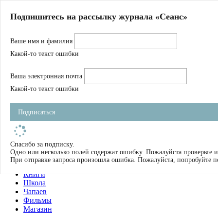
Главная
Подпишитесь на рассылку журнала «Сеанс»
О нас
Авторы
Ваше имя и фамилия
Магазин
Журнал
Какой-то текст ошибки
Книги
Спецпроекты
Ваша электронная почта
Школа
Устав
Какой-то текст ошибки
Отчетность
Фильмы
Подписаться
Имена
Тэги
искать
Спасибо за подписку.
Одно или несколько полей содержат ошибку. Пожалуйста проверьте и
О нас
При отправке запроса произошла ошибка. Пожалуйста, попробуйте п
Журнал
Книги
Школа
Чапаев
Фильмы
Магазин