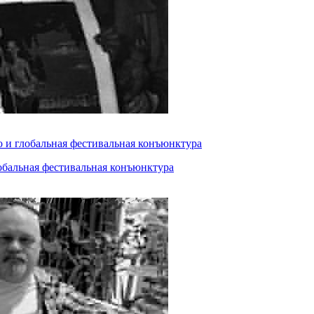
о и глобальная фестивальная конъюнктура
лобальная фестивальная конъюнктура