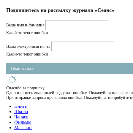
Главная
Подпишитесь на рассылку журнала «Сеанс»
О нас
Авторы
Ваше имя и фамилия
Магазин
Журнал
Какой-то текст ошибки
Книги
Спецпроекты
Ваша электронная почта
Школа
Устав
Какой-то текст ошибки
Отчетность
Фильмы
Подписаться
Имена
Тэги
искать
Спасибо за подписку.
Одно или несколько полей содержат ошибку. Пожалуйста проверьте и
О нас
При отправке запроса произошла ошибка. Пожалуйста, попробуйте п
Журнал
Книги
Школа
Чапаев
Фильмы
Магазин