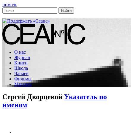
помочь
О нас
Журнал
Книги
Школа
Чапаев
Фильмы
Магазин
Сергей Дворцевой
Указатель по
именам