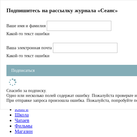
Главная
Подпишитесь на рассылку журнала «Сеанс»
О нас
Авторы
Ваше имя и фамилия
Магазин
Журнал
Какой-то текст ошибки
Книги
Спецпроекты
Ваша электронная почта
Школа
Устав
Какой-то текст ошибки
Отчетность
Фильмы
Подписаться
Имена
Тэги
искать
Спасибо за подписку.
Одно или несколько полей содержат ошибку. Пожалуйста проверьте и
О нас
При отправке запроса произошла ошибка. Пожалуйста, попробуйте п
Журнал
Книги
Школа
Чапаев
Фильмы
Магазин