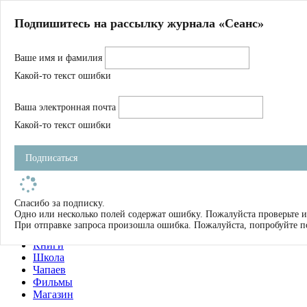
Главная
Подпишитесь на рассылку журнала «Сеанс»
О нас
Авторы
Ваше имя и фамилия
Магазин
Журнал
Какой-то текст ошибки
Книги
Спецпроекты
Ваша электронная почта
Школа
Устав
Какой-то текст ошибки
Отчетность
Фильмы
Подписаться
Имена
Тэги
искать
Спасибо за подписку.
Одно или несколько полей содержат ошибку. Пожалуйста проверьте и
О нас
При отправке запроса произошла ошибка. Пожалуйста, попробуйте п
Журнал
Книги
Школа
Чапаев
Фильмы
Магазин