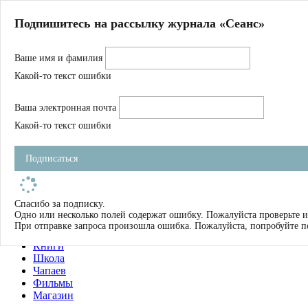
Главная
Подпишитесь на рассылку журнала «Сеанс»
О нас
Авторы
Ваше имя и фамилия
Магазин
Журнал
Какой-то текст ошибки
Книги
Спецпроекты
Ваша электронная почта
Школа
Устав
Какой-то текст ошибки
Отчетность
Фильмы
Подписаться
Имена
Тэги
искать
Спасибо за подписку.
Одно или несколько полей содержат ошибку. Пожалуйста проверьте и
О нас
При отправке запроса произошла ошибка. Пожалуйста, попробуйте п
Журнал
Книги
Школа
Чапаев
Фильмы
Магазин