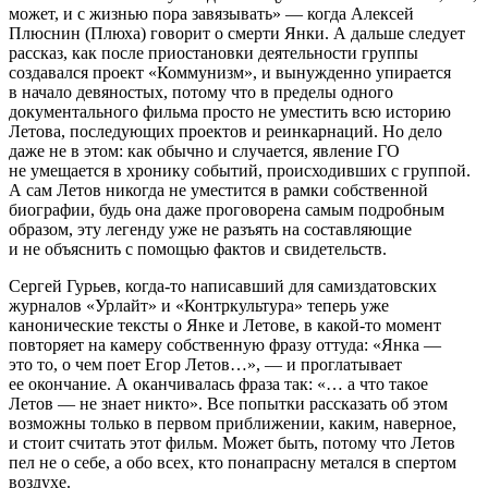
может, и с жизнью пора завязывать» — когда Алексей
Плюснин (Плюха) говорит о смерти Янки. А дальше следует
рассказ, как после приостановки деятельности группы
создавался проект «Коммунизм», и вынужденно упирается
в начало девяностых, потому что в пределы одного
документального фильма просто не уместить всю историю
Летова, последующих проектов и реинкарнаций. Но дело
даже не в этом: как обычно и случается, явление ГО
не умещается в хронику событий, происходивших с группой.
А сам Летов никогда не уместится в рамки собственной
биографии, будь она даже проговорена самым подробным
образом, эту легенду уже не разъять на составляющие
и не объяснить с помощью фактов и свидетельств.
Сергей Гурьев, когда-то написавший для самиздатовских
журналов «Урлайт» и «Контркультура» теперь уже
канонические тексты о Янке и Летове, в какой-то момент
повторяет на камеру собственную фразу оттуда: «Янка —
это то, о чем поет Егор Летов…», — и проглатывает
ее окончание. А оканчивалась фраза так: «… а что такое
Летов — не знает никто». Все попытки рассказать об этом
возможны только в первом приближении, каким, наверное,
и стоит считать этот фильм. Может быть, потому что Летов
пел не о себе, а обо всех, кто понапрасну метался в спертом
воздухе.