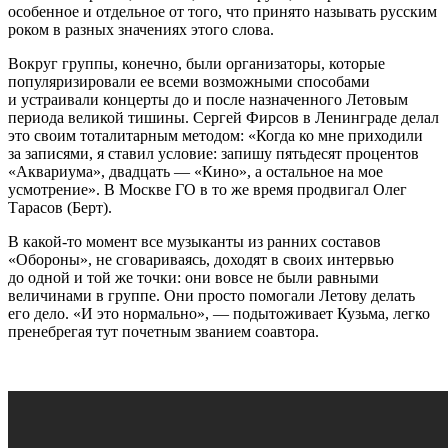
особенное и отдельное от того, что принято называть русским
роком в разных значениях этого слова.
Вокруг группы, конечно, были организаторы, которые
популяризировали ее всеми возможными способами
и устраивали концерты до и после назначенного Летовым
периода великой тишины. Сергей Фирсов в Ленинграде делал
это своим тоталитарным методом: «Когда ко мне приходили
за записями, я ставил условие: запишу пятьдесят процентов
«Аквариума», двадцать — «Кино», а остальное на мое
усмотрение». В Москве ГО в то же время продвигал Олег
Тарасов (Берт).
В какой-то момент все музыканты из ранних составов
«Обороны», не сговариваясь, доходят в своих интервью
до одной и той же точки: они вовсе не были равными
величинами в группе. Они просто помогали Летову делать
его дело. «И это нормально», — подытоживает Кузьма, легко
пренебрегая тут почетным званием соавтора.