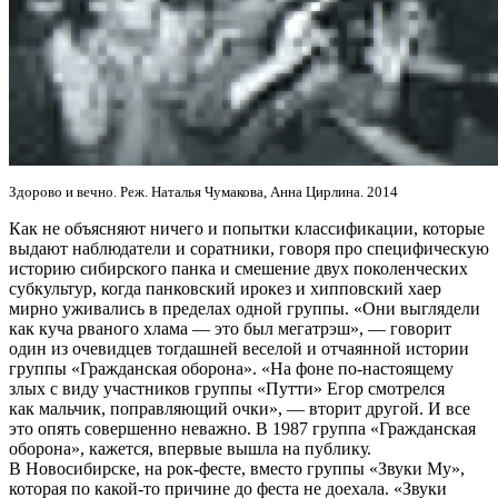
Здорово и вечно. Реж. Наталья Чумакова, Анна Цирлина. 2014
Как не объясняют ничего и попытки классификации, которые
выдают наблюдатели и соратники, говоря про специфическую
историю сибирского панка и смешение двух поколенческих
субкультур, когда панковский ирокез и хипповский хаер
мирно уживались в пределах одной группы. «Они выглядели
как куча рваного хлама — это был мегатрэш», — говорит
один из очевидцев тогдашней веселой и отчаянной истории
группы «Гражданская оборона». «На фоне по-настоящему
злых с виду участников группы «Путти» Егор смотрелся
как мальчик, поправляющий очки», — вторит другой. И все
это опять совершенно неважно. В 1987 группа «Гражданская
оборона», кажется, впервые вышла на публику.
В Новосибирске, на рок-фесте, вместо группы «Звуки Му»,
которая по какой-то причине до феста не доехала. «Звуки