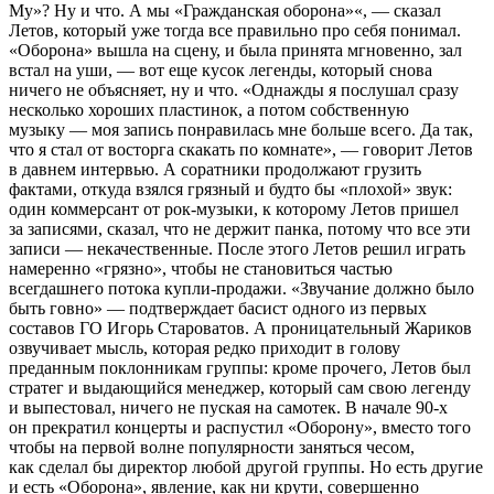
Му»? Ну и что. А мы «Гражданская оборона»«, — сказал
Летов, который уже тогда все правильно про себя понимал.
«Оборона» вышла на сцену, и была принята мгновенно, зал
встал на уши, — вот еще кусок легенды, который снова
ничего не объясняет, ну и что. «Однажды я послушал сразу
несколько хороших пластинок, а потом собственную
музыку — моя запись понравилась мне больше всего. Да так,
что я стал от восторга скакать по комнате», — говорит Летов
в давнем интервью. А соратники продолжают грузить
фактами, откуда взялся грязный и будто бы «плохой» звук:
один коммерсант от рок-музыки, к которому Летов пришел
за записями, сказал, что не держит панка, потому что все эти
записи — некачественные. После этого Летов решил играть
намеренно «грязно», чтобы не становиться частью
всегдашнего потока купли-продажи. «Звучание должно было
быть говно» — подтверждает басист одного из первых
составов ГО Игорь Староватов. А проницательный Жариков
озвучивает мысль, которая редко приходит в голову
преданным поклонникам группы: кроме прочего, Летов был
стратег и выдающийся менеджер, который сам свою легенду
и выпестовал, ничего не пуская на самотек. В начале 90-х
он прекратил концерты и распустил «Оборону», вместо того
чтобы на первой волне популярности заняться чесом,
как сделал бы директор любой другой группы. Но есть другие
и есть «Оборона», явление, как ни крути, совершенно