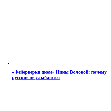
«Фейерверки днем» Нины Воловой: почему
русские не улыбаются