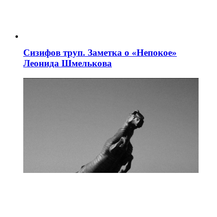
Сизифов труп. Заметка о «Непокое»
Леонида Шмелькова