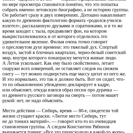
по мере просмотра становится понятно, что это попытка
собрать именно летовскую биографию, а не историю группы.
Он работает сразу в двух измерениях. Дотошно накапливает
какую-то древнюю фактологию формата «родился-учился-
взлетел», рассказанную друзьями и соратниками, и в то же
время заходит с тыла, предъявляет фон, на котором
выкристаллизовалось и от которого отделилось это
удивительное явление. Фильм очень точно говорит
о пресловутом духе времени: это тяжелый дух. Спертый
воздух, застой в блочных кварталах, черно-белый советский
мир, внутри которого понапрасну мечутся живые люди.
А Летов ускользает. Как ему было свойственно, летает
снаружи всех измерений, не оставляет следов на свежем
снегу — тут можно подверстать еще массу цитат из него же.
И это нормально, это так и должно быть. Вот он сидит, что-
то по обыкновению убежденно декларирует в кадре,
или объясняет, откуда взялся образ песни про дурачка —
из древнего русского заговора на смерть — потом машет
рукой: нет, не надо объяснять.
Место действия — Сибирь, время — 80-е, свидетели той
жизни сгущают краски. «Лютое место Сибирь, тут
не до тонких материй», — говорит кто-то из очевидцев
становления группы. А следом Константин Рябинов
выражается точнее: «Все это происходило в какой-то жопе».