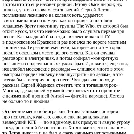
Потом кто-то еще назовет родной Летову Омск дырой; ну,
ничего, у этого слова масса значений. Сергей Летов,
поглаживая лежащего на коленях кота, ударяется
в воспоминания на камеру: как он привез и поставил
младшему брату пластинку группы The Who, от которой был
отбит кусок, так что невозможно было слушать первые три
песни. Как младший брат ездил в электричке в ПТУ
в подмосковном Красково и раз попался по дороге местным
гопничкам. Те разбили ему очки, которые он потом гордо
носил с осколком вместо целого стекла. Как он слушал
разговоры в электричках, а потом собирал «конкретную
поэзию» из подслушанных чужих фраз. И, кажется, еще тогда
невзлюбил московские расклады — слишком много в этом
быстром городе человеку надо шустрить «по делам», а это
всегда была история не про него. Чуть дальше по ходу
рассказа Сергей Жариков отметит, что и тогдашняя рок-
Москва, где хорошей музыкой считалось что-то пропетое
с неизменной иронией (читай — фигой в кармане), Летова
не больно-то и любила.
Особенное место в биографии Летова занимает история
про психушку, куда его, совсем еще пацана, закатал
вездесущий КГБ — по-видимому, как прямую и явную угрозу
государственной безопасности. Хотя кажется, что пацаном-
то Летов никогда и не был, а сразу каким-то непостижимым