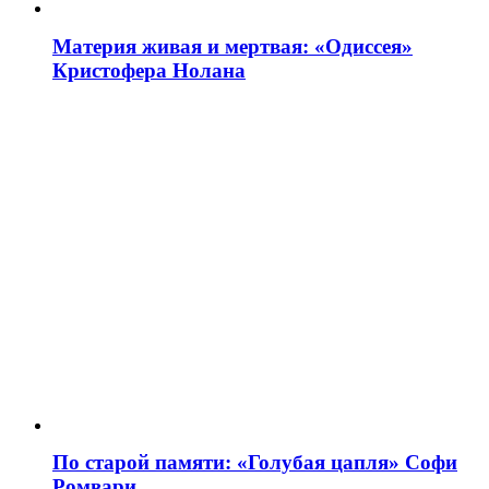
Материя живая и мертвая: «Одиссея»
Кристофера Нолана
По старой памяти: «Голубая цапля» Софи
Ромвари