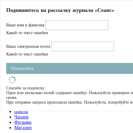
Главная
Подпишитесь на рассылку журнала «Сеанс»
О нас
Авторы
Ваше имя и фамилия
Магазин
Журнал
Какой-то текст ошибки
Книги
Спецпроекты
Ваша электронная почта
Школа
Устав
Какой-то текст ошибки
Отчетность
Фильмы
Подписаться
Имена
Тэги
искать
Спасибо за подписку.
Одно или несколько полей содержат ошибку. Пожалуйста проверьте 
О нас
снова.
Журнал
При отправке запроса произошла ошибка. Пожалуйста, попробуйте п
Книги
Школа
Чапаев
Фильмы
Магазин