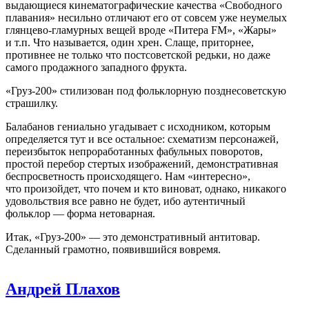
выдающиеся кинематографические качества «Свободного
плавания» несильно отличают его от совсем уже неумелых
глянцево-гламурных вещей вроде «Питера FM», «Жары»
и т.п. Что называется, один хрен. Слаще, приторнее,
противнее не только что постсоветской редьки, но даже
самого продажного западного фрукта.
«Груз-200» стилизован под фольклорную позднесоветскую
страшилку.
Балабанов гениально угадывает с исходником, которым
определяется тут и все остальное: схематизм персонажей,
переизбыток непроработанных фабульных поворотов,
простой перебор стертых изображений, демонстративная
беспросветность происходящего. Нам «интересно»,
что произойдет, что почем и кто виноват, однако, никакого
удовольствия все равно не будет, ибо аутентичный
фольклор — форма нетоварная.
Итак, «Груз-200» — это демонстративный антитовар.
Сделанный грамотно, появившийся вовремя.
Андрей Плахов