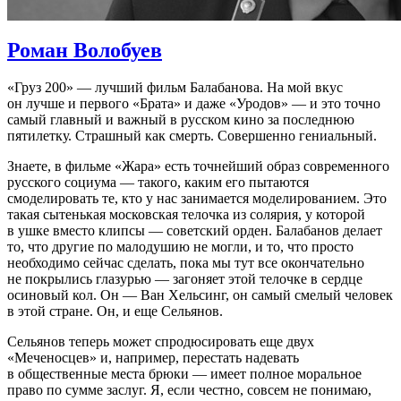
Роман Волобуев
«Груз 200» — лучший фильм Балабанова. На мой вкус
он лучше и первого «Брата» и даже «Уродов» — и это точно
самый главный и важный в русском кино за последнюю
пятилетку. Страшный как смерть. Совершенно гениальный.
Знаете, в фильме «Жара» есть точнейший образ современного
русского социума — такого, каким его пытаются
смоделировать те, кто у нас занимается моделированием. Это
такая сытенькая московская телочка из солярия, у которой
в ушке вместо клипсы — советский орден. Балабанов делает
то, что другие по малодушию не могли, и то, что просто
необходимо сейчас сделать, пока мы тут все окончательно
не покрылись глазурью — загоняет этой телочке в сердце
осиновый кол. Он — Ван Хельсинг, он самый смелый человек
в этой стране. Он, и еще Сельянов.
Сельянов теперь может спродюсировать еще двух
«Меченосцев» и, например, перестать надевать
в общественные места брюки — имеет полное моральное
право по сумме заслуг. Я, если честно, совсем не понимаю,