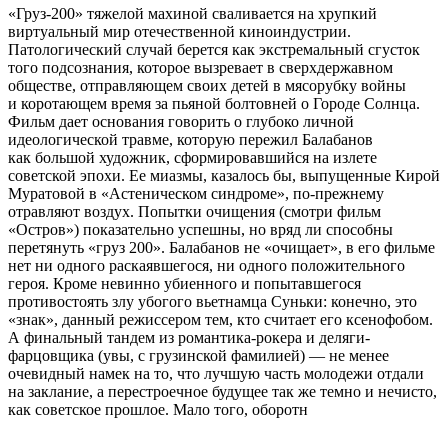
«Груз-200» тяжелой махиной сваливается на хрупкий
виртуальный мир отечественной киноиндустрии.
Патологический случай берется как экстремальный сгусток
того подсознания, которое вызревает в сверхдержавном
обществе, отправляющем своих детей в мясорубку войны
и коротающем время за пьяной болтовней о Городе Солнца.
Фильм дает основания говорить о глубоко личной
идеологической травме, которую пережил Балабанов
как большой художник, сформировавшийся на излете
советской эпохи. Ее миазмы, казалось бы, выпущенные Кирой
Муратовой в «Астеническом синдроме», по-прежнему
отравляют воздух. Попытки очищения (смотри фильм
«Остров») показательно успешны, но вряд ли способны
перетянуть «груз 200». Балабанов не «очищает», в его фильме
нет ни одного раскаявшегося, ни одного положительного
героя. Кроме невинно убиенного и попытавшегося
противостоять злу убогого вьетнамца Суньки: конечно, это
«знак», данный режиссером тем, кто считает его ксенофобом.
А финальный тандем из романтика-рокера и деляги-
фарцовщика (увы, с грузинской фамилией) — не менее
очевидный намек на то, что лучшую часть молодежи отдали
на заклание, а перестроечное будущее так же темно и нечисто,
как советское прошлое. Мало того, оборотн