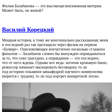
Фильм Балабанова — это высокоорганизованная материя.
Может быть, он живой?
Василий Корецкий
Мощная история, к тому же конгениально рассказанная; меня
в последний раз так протащило через фильм на первом
«Бумере». Ошеломляющее впечатление несколько сглажено
финалом — Балабанов словно бы вынужден оправдываться
за то, что снял трагедию, а оправдания — это последнее,
что от него ждешь. Однако вот ведь: затопив кровавую баню,
режиссер начинает маскировать бесовщину то ли
под историю покаяния завкафедрой научного коммунизма
(верится с трудом), то ли под портрет конкретной эпохи.