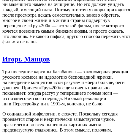
ни малейшего намека на очищение. Но его должен увидеть
каждый, имеющий глаза. Потому что точку опоры приходится
после просмотра искать самостоятельно, заново обретать,
многое в своей жизни и в жизни страны подвергнув
переоценке. «Груз-200» — это такой фильм, после которого
хочется позвонить самым близким людям, и просто сказать,
что любишь. Никакого пафоса, другого способа пережить этот
фильм я не нашла.
Игорь Манцов
Три последние картины Балабанова — закономерная реакция
русского космоса на идеологию беспощадной жрачки,
на внедрение концептов «сон разума» и «бери больше, беги
дальше». Причем «Груз-200» еще и очень правильно
показывает, откуда растут у теперешнего голема ноги —
из позднесоветского периода. Никакой революции
ни в Перестройку, ни в 1991-м, конечно, не было.
О социальной мифологии, о сюжете. Поскольку сегодня
проедается старое и некритически заимствуется чужое,
практически во всех нынешних картинах имеем
предсказуемую гладкопись. В этом смысле, положим,