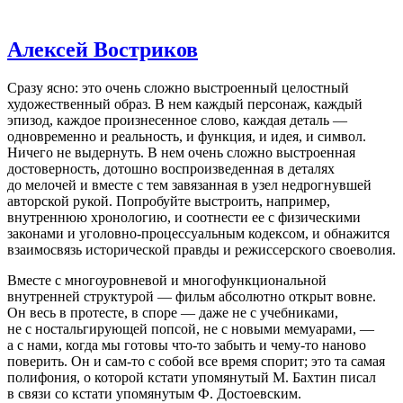
Алексей Востриков
Cразу ясно: это очень сложно выстроенный целостный
художественный образ. В нем каждый персонаж, каждый
эпизод, каждое произнесенное слово, каждая деталь —
одновременно и реальность, и функция, и идея, и символ.
Ничего не выдернуть. В нем очень сложно выстроенная
достоверность, дотошно воспроизведенная в деталях
до мелочей и вместе с тем завязанная в узел недрогнувшей
авторской рукой. Попробуйте выстроить, например,
внутреннюю хронологию, и соотнести ее с физическими
законами и уголовно-процессуальным кодексом, и обнажится
взаимосвязь исторической правды и режиссерского своеволия.
Вместе с многоуровневой и многофункциональной
внутренней структурой — фильм абсолютно открыт вовне.
Он весь в протесте, в споре — даже не с учебниками,
не с ностальгирующей попсой, не с новыми мемуарами, —
а с нами, когда мы готовы что-то забыть и чему-то наново
поверить. Он и сам-то с собой все время спорит; это та самая
полифония, о которой кстати упомянутый М. Бахтин писал
в связи со кстати упомянутым Ф. Достоевским.