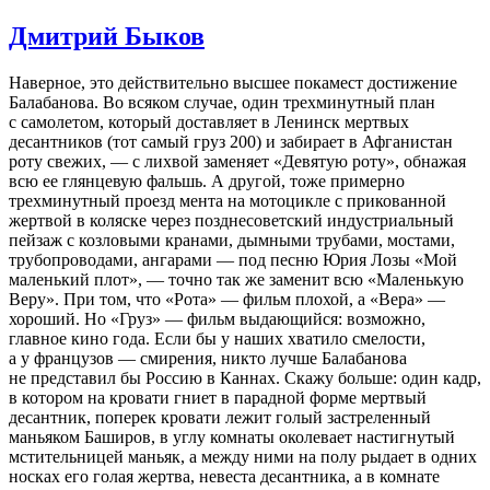
Дмитрий Быков
Наверное, это действительно высшее покамест достижение
Балабанова. Во всяком случае, один трехминутный план
с самолетом, который доставляет в Ленинск мертвых
десантников (тот самый груз 200) и забирает в Афганистан
роту свежих, — с лихвой заменяет «Девятую роту», обнажая
всю ее глянцевую фальшь. А другой, тоже примерно
трехминутный проезд мента на мотоцикле с прикованной
жертвой в коляске через позднесоветский индустриальный
пейзаж с козловыми кранами, дымными трубами, мостами,
трубопроводами, ангарами — под песню Юрия Лозы «Мой
маленький плот», — точно так же заменит всю «Маленькую
Веру». При том, что «Рота» — фильм плохой, а «Вера» —
хороший. Но «Груз» — фильм выдающийся: возможно,
главное кино года. Если бы у наших хватило смелости,
а у французов — смирения, никто лучше Балабанова
не представил бы Россию в Каннах. Скажу больше: один кадр,
в котором на кровати гниет в парадной форме мертвый
десантник, поперек кровати лежит голый застреленный
маньяком Баширов, в углу комнаты околевает настигнутый
мстительницей маньяк, а между ними на полу рыдает в одних
носках его голая жертва, невеста десантника, а в комнате