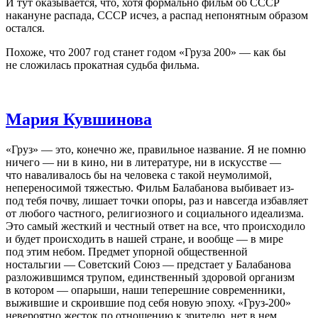
И тут оказывается, что, хотя формально фильм об СССР
накануне распада, СССР исчез, а распад непонятным образом
остался.
Похоже, что 2007 год станет годом «Груза 200» — как бы
не сложилась прокатная судьба фильма.
Мария Кувшинова
«Груз» — это, конечно же, правильное название. Я не помню
ничего — ни в кино, ни в литературе, ни в искусстве —
что наваливалось бы на человека с такой неумолимой,
непереносимой тяжестью. Фильм Балабанова выбивает из-
под тебя почву, лишает точки опоры, раз и навсегда избавляет
от любого частного, религиозного и социального идеализма.
Это самый жесткий и честный ответ на все, что происходило
и будет происходить в нашей стране, и вообще — в мире
под этим небом. Предмет упорной общественной
ностальгии — Советский Союз — предстает у Балабанова
разложившимся трупом, единственный здоровой организм
в котором — опарыши, наши теперешние современники,
выжившие и скроившие под себя новую эпоху. «Груз-200»
невероятно жесток по отношению к зрителю, нет в нем