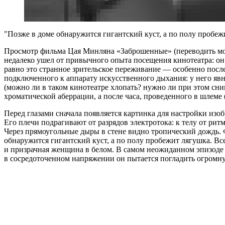
Позже в доме обнаружится гигантский куст, а по полу пробеж
Просмотр фильма Цая Минляна «Заброшенные» (переводить мож
недалеко ушел от привычного опыта посещения кинотеатра: он
равно это странное зрительское переживание — особенно после
подключенного к аппарату искусственного дыхания: у него явн
(можно ли в таком кинотеатре хлопать? нужно ли при этом сним
хроматической аберрации, а после часа, проведенного в шлеме
Перед глазами сначала появляется картинка для настройки изо
Его плечи подрагивают от разрядов электротока: к телу от ри
Через прямоугольные дыры в стене видно тропический дождь. Ф
обнаружится гигантский куст, а по полу пробежит лягушка. В
и призрачная женщина в белом. В самом неожиданном эпизоде 
в сосредоточенном напряжении он пытается погладить огромную