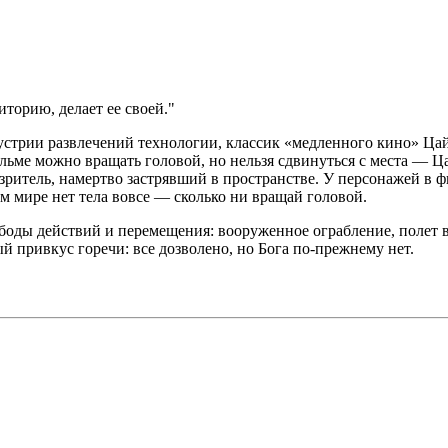
торию, делает ее своей.
стрии развлечений технологии, классик «медленного кино» Цай
льме можно вращать головой, но нельзя сдвинуться с места — Ц
 зритель, намертво застрявший в пространстве. У персонажей в
том мире нет тела вовсе — сколько ни вращай головой.
оды действий и перемещения: вооруженное ограбление, полет в 
 привкус горечи: все дозволено, но Бога по-прежнему нет.