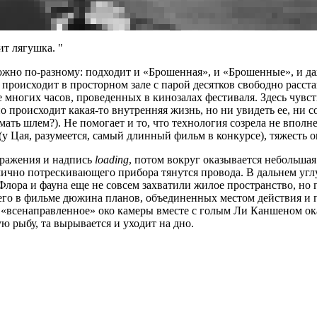
ит лягушка.
но по-разному: подходит и «Брошенная», и «Брошенные», и даж
 происходит в просторном зале с парой десятков свободно рас
 многих часов, проведенных в кинозалах фестиваля. Здесь чувст
о происходит какая-то внутренняя жизнь, но ни увидеть ее, ни
ать шлем?). Не помогает и то, что технология созрела не вполн
 (у Цая, разумеется, самый длинный фильм в конкурсе), тяжесть 
бражения и надпись
loading
, потом вокруг оказывается небольшая
тмично потрескивающего прибора тянутся провода. В дальнем уг
лора и фауна еще не совсем захватили жилое пространство, но г
сего в фильме дюжина планов, объединенных местом действия и 
«всенаправленное» око камеры вместе с голым Ли Каншеном ока
 рыбу, та вырывается и уходит на дно.