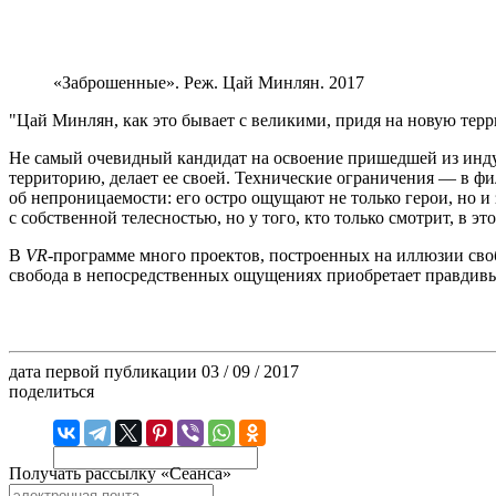
«Заброшенные». Реж. Цай Минлян. 2017
Цай Минлян, как это бывает с великими, придя на новую терри
Не самый очевидный кандидат на освоение пришедшей из инду
территорию, делает ее своей. Технические ограничения — в фи
об непроницаемости: его остро ощущают не только герои, но и
с собственной телесностью, но у того, кто только смотрит, в э
В
VR
-программе много проектов, построенных на иллюзии своб
свобода в непосредственных ощущениях приобретает правдивый
дата первой публикации
03 / 09 / 2017
поделиться
Получать рассылку «Сеанса»