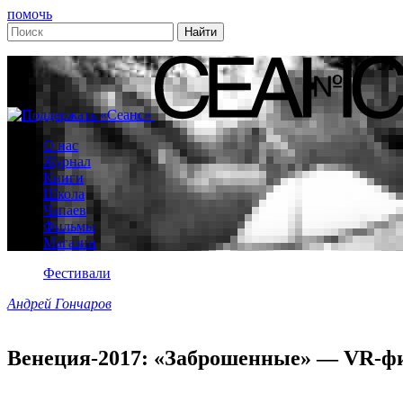
помочь
О нас
Журнал
Книги
Школа
Чапаев
Фильмы
Магазин
Фестивали
Андрей Гончаров
Венеция-2017: «Заброшенные» — VR-