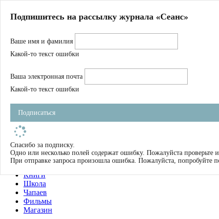
Главная
Подпишитесь на рассылку журнала «Сеанс»
О нас
Авторы
Ваше имя и фамилия
Магазин
Журнал
Какой-то текст ошибки
Книги
Спецпроекты
Ваша электронная почта
Школа
Устав
Какой-то текст ошибки
Отчетность
Фильмы
Подписаться
Имена
Тэги
искать
Спасибо за подписку.
Одно или несколько полей содержат ошибку. Пожалуйста проверьте и
О нас
При отправке запроса произошла ошибка. Пожалуйста, попробуйте п
Журнал
Книги
Школа
Чапаев
Фильмы
Магазин