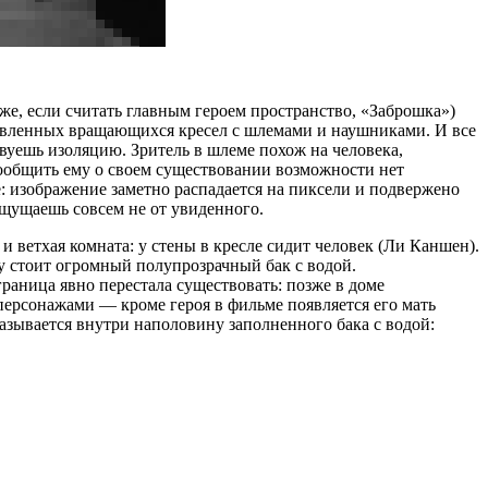
е, если считать главным героем пространство, «Заброшка»)
ставленных вращающихся кресел с шлемами и наушниками. И все
вуешь изоляцию. Зритель в шлеме похож на человека,
 сообщить ему о своем существовании возможности нет
е: изображение заметно распадается на пиксели и подвержено
ощущаешь совсем не от увиденного.
 и ветхая комната: у стены в кресле сидит человек (Ли Каншен).
лу стоит огромный полупрозрачный бак с водой.
раница явно перестала существовать: позже в доме
персонажами — кроме героя в фильме появляется его мать
зывается внутри наполовину заполненного бака с водой: