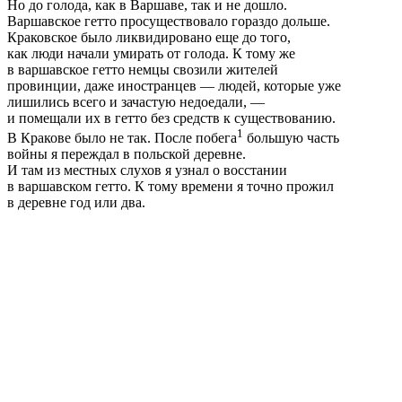
Но до голода, как в Варшаве, так и не дошло.
Варшавское гетто просуществовало гораздо дольше.
Краковское было ликвидировано еще до того,
как люди начали умирать от голода. К тому же
в варшавское гетто немцы свозили жителей
провинции, даже иностранцев — людей, которые уже
лишились всего и зачастую недоедали, —
и помещали их в гетто без средств к существованию.
1
В Кракове было не так. После побега
большую часть
войны я переждал в польской деревне.
И там из местных слухов я узнал о восстании
в варшавском гетто. К тому времени я точно прожил
в деревне год или два.