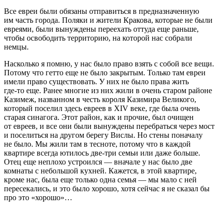
Все евреи были обязаны отправиться в предназначенную
им часть города. Поляки и жители Кракова, которые не были
евреями, были вынуждены переехать оттуда еще раньше,
чтобы освободить территорию, на которой нас собрали
немцы.
Насколько я помню, у нас было право взять с собой все вещи.
Потому что гетто еще не было закрытым. Только там евреи
имели право существовать. У них не было права жить
где‑то еще. Ранее многие из них жили в очень старом районе
Казимеж, названном в честь короля Казимира Великого,
который поселил здесь евреев в XIV веке, где была очень
старая синагога. Этот район, как и прочие, был очищен
от евреев, и все они были вынуждены перебраться через мост
и поселиться на другом берегу Вислы. Но стены поначалу
не было. Мы жили там в тесноте, потому что в каждой
квартире всегда ютилось две‑три семьи или даже больше.
Отец еще неплохо устроился — вначале у нас было две
комнаты с небольшой кухней. Кажется, в этой квартире,
кроме нас, была еще только одна семья — мы мало с ней
пересекались, и это было хорошо, хотя сейчас я не сказал бы
про это «хорошо»…