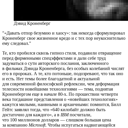
Дэвид Кроненберг
«Давать отпор безумию и хаосу»: так некогда сформулировал
Кроненберг свое жизненное кредо и с тех пор неукоснительно
ему следовал.
Те, кто пробился сквозь гипноз стиля, подавили отвращение
перед фирменными спецэффектами и дали себе труд
задуматься о сути авторского послания, заключенного
в фильмах Дэвида Кроненберга, без особых колебаний числят
его в пророках. А те, кто потоньше, подозревают, что так оно
и есть. Нет темы более благодатной и актуальной
для современной философской рефлексии, чем деформация
телесности новейшими технологиями — тема, поднятая
Кроненбергом еще в начале 80-х. По прошествии четверти
века тогдашние представления о «новейших технологиях»
кажутся милыми, наивными и архаичными: помнится, Билл
Гейтс заявлял тогда, что «640 килобайт должно быть
достаточно для каждого», а в
IBM
посчитали,
что 100 миллионов долларов — слишком большая цена
за компанию
Microsoft
. Чтобы испугаться надвигающейся