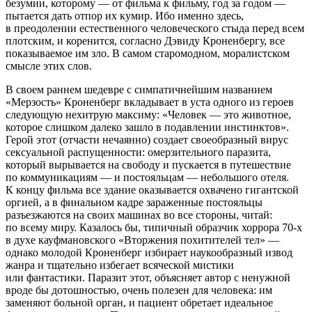
безумии, которому — от фильма к фильму, год за годом —
пытается дать отпор их кумир. Ибо именно здесь,
в преодолении естественного человеческого стыда перед всем
плотским, и коренится, согласно Дэвиду Кроненбергу, все
показываемое им зло. В самом старомодном, моралистском
смысле этих слов.
В своем раннем шедевре с симпатичнейшим названием
«Мерзость» Кроненберг вкладывает в уста одного из героев
следующую нехитрую максиму: «Человек — это животное,
которое слишком далеко зашло в подавлении инстинктов».
Герой этот (отчасти нечаянно) создает своеобразный вирус
сексуальной распущенности: омерзительного паразита,
который вырывается на свободу и пускается в путешествие
по коммуникациям — и постояльцам — небольшого отеля.
К концу фильма все здание оказывается охвачено гигантской
оргией, а в финальном кадре зараженные постояльцы
разъезжаются на своих машинах во все стороны, читай:
по всему миру. Казалось бы, типичный образчик хоррора 70-х
в духе кауфмановского «Вторжения похитителей тел» —
однако молодой Кроненберг избирает наукообразный извод
жанра и тщательно избегает всяческой мистики
или фантастики. Паразит этот, объясняет автор с ненужной
вроде бы дотошностью, очень полезен для человека: им
заменяют больной орган, и пациент обретает идеальное