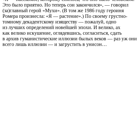
Это было приятно. Но теперь сон закончился», — говорил
(за)главный герой «Мухи». (В том же 1986 году героиня
Ромера произнесла: «Я — растение».) По своему грустно-
томному декадентскому изяществу — пожалуй, одно
из лучших определений новейшей эпохи. И велико, ах
как велико искушение, оглядевшись, согласиться, сдать
в архив гуманистические иллюзии былых веков — раз уж они
всего лишь иллюзии — и загрустить в унисон…