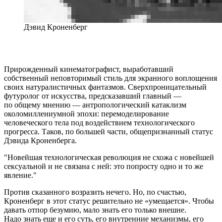
Дэвид Кроненберг
Прирожденный кинематографист, выработавший
собственный неповторимый стиль для экранного воплощения
своих натуралистичных фантазмов. Сверхпроницательный
футуролог от искусства, предсказавший главный —
по общему мнению — антропологический катаклизм
околомиллениумной эпохи: перемоделирование
человеческого тела под воздействием технологического
прогресса. Таков, по большей части, общепризнанный статус
Дэвида Кроненберга.
Новейшая технологическая революция не схожа с новейшей
сексуальной и не связана с ней: это попросту одно и то же
явление.
Против сказанного возразить нечего. Но, по счастью,
Кроненберг в этот статус решительно не «умещается». Чтобы
давать отпор безумию, мало знать его только внешне.
Надо знать еще и его суть, его внутренние механизмы, его