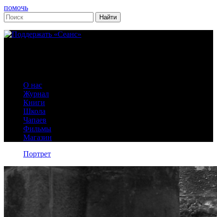
помочь
О нас
Журнал
Книги
Школа
Чапаев
Фильмы
Магазин
Портрет