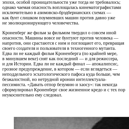
эпохи, особой проницательности уже тогда не требовалось;
однако чаемая опасность воплощалась кинематографистами
исключительно в азимовско-брэдберианских схемах —
как бунт слишком поумневших машин против давно уже
не эволюционирующего человечества.
Кроненберг же фильм за фильмом твердил о совсем иной
опасности. Машины вовсе не бунтуют против человека —
напротив, они срастаются с ним и поглощают его, превращая
своего создателя и пользователя в техногенного мутанта.
Едва ли не каждый фильм Кроненберга (по крайней мере,
в минувшем веке) снят как последний — и для режиссера,
и для Истории. Едва ли не каждый финал — апокалипсис,
грозное предупреждение, в котором — если вглядеться —
неподдельного эсхатологического пафоса куда больше, чем
безжалостной, но нетрудной иронии интеллектуала-
пессимиста. «Давать отпор безумию и хаосу»: так некогда
сформулировал Кроненберг свое жизненное кредо и с тех пор
неукоснительно ему следовал.