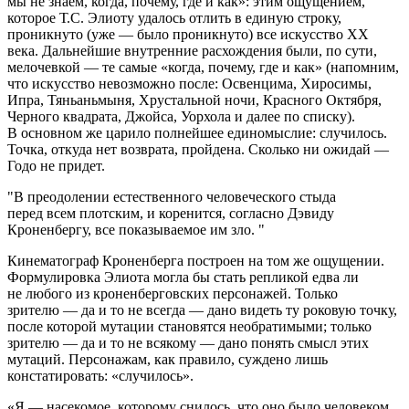
мы не знаем, когда, почему, где и как»: этим ощущением,
которое Т.С. Элиоту удалось отлить в единую строку,
проникнуто (уже — было проникнуто) все искусство XX
века. Дальнейшие внутренние расхождения были, по сути,
мелочевкой — те самые «когда, почему, где и как» (напомним,
что искусство невозможно после: Освенцима, Хиросимы,
Ипра, Тяньаньмыня, Хрустальной ночи, Красного Октября,
Черного квадрата, Джойса, Уорхола и далее по списку).
В основном же царило полнейшее единомыслие: случилось.
Точка, откуда нет возврата, пройдена. Сколько ни ожидай —
Годо не придет.
В преодолении естественного человеческого стыда
перед всем плотским, и коренится, согласно Дэвиду
Кроненбергу, все показываемое им зло.
Кинематограф Кроненберга построен на том же ощущении.
Формулировка Элиота могла бы стать репликой едва ли
не любого из кроненберговских персонажей. Только
зрителю — да и то не всегда — дано видеть ту роковую точку,
после которой мутации становятся необратимыми; только
зрителю — да и то не всякому — дано понять смысл этих
мутаций. Персонажам, как правило, суждено лишь
констатировать: «случилось».
«Я — насекомое, которому снилось, что оно было человеком.