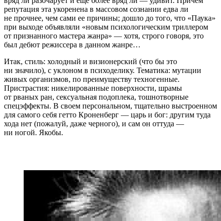
вряд ли разочарует и еще более вряд ли — удивит. Причем
репутация эта укоренена в массовом сознании едва ли
не прочнее, чем сами ее причины; дошло до того, что «Паука»
при выходе объявляли «новым психологическим триллером
от признанного мастера жанра» — хотя, строго говоря, это
был дебют режиссера в данном жанре…
Итак, стиль: холодный и визионерский (что бы это
ни значило), с уклоном в психоделику. Тематика: мутации
живых организмов, по преимуществу техногенные.
Пристрастия: никелированные поверхности, шрамы
от рваных ран, сексуальная подоплека, тошнотворные
спецэффекты. В своем персональном, тщательно выстроенном
для самого себя гетто Кроненберг — царь и бог: другим туда
хода нет (пожалуй, даже черного), и сам он оттуда —
ни ногой. Якобы.