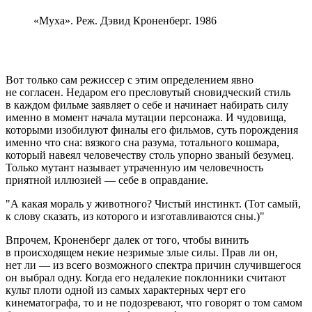
«Муха». Реж. Дэвид Кроненберг. 1986
Вот только сам режиссер с этим определением явно
не согласен. Недаром его пресловутый сновидческий стиль
в каждом фильме заявляет о себе и начинает набирать силу
именно в момент начала мутации персонажа. И чудовища,
которыми изобилуют финалы его фильмов, суть порождения
именно что сна: вязкого сна разума, тотального кошмара,
который навеял человечеству столь упорно званый безумец.
Только мутант называет утраченную им человечность
приятной иллюзией — себе в оправдание.
А какая мораль у животного? Чистый инстинкт. (Тот самый,
к слову сказать, из которого и изготавливаются сны.)
Впрочем, Кроненберг далек от того, чтобы винить
в происходящем некие незримые злые силы. Прав ли он,
нет ли — из всего возможного спектра причин случившегося
он выбрал одну. Когда его недалекие поклонники считают
культ плоти одной из самых характерных черт его
кинематографа, то и не подозревают, что говорят о том самом