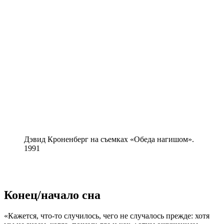
Дэвид Кроненберг на съемках «Обеда нагишом».
1991
Конец/начало сна
«Кажется, что-то случилось, чего не случалось прежде: хотя