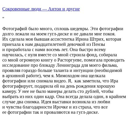
Сокровенные люди — Антон и другие
Фотографий было много, сплошь шедевры. Эти фотографии
долго лежали на моем гугл-диске и не давали мне покоя.
Их сделала моя бывшая ассистентка Ирина Штрих, которая
приехала к нам двадцатилетней девочкой из Пензы
и проработала с нами восемь лет. Она быстро всему
научилась, с нуля вместе со мной строила фонд, собирала
со мной огромную книгу о Расторгуеве, помогала проводить
исследование про блокаду Ленинграда для моего фильма,
проявляя гораздо больше таланта и интуиции (необходимой
в архивной работе), чем я. Мимоходом она щелкала
фотографии или снимала видео. Я, как заметила, что Ира
фотографирует, подарила ей на день рождения хорошую
камеру. У нее не было манеры делать сто дублей, чтобы
выбрать из них один кадр. Она всегда делала один, в крайнем
случае два снимка. Идея выставки возникла из любви
и чувства благодарности Ирочке и из страха, что все
ее фотографии так и проваляются на гугл-диске.