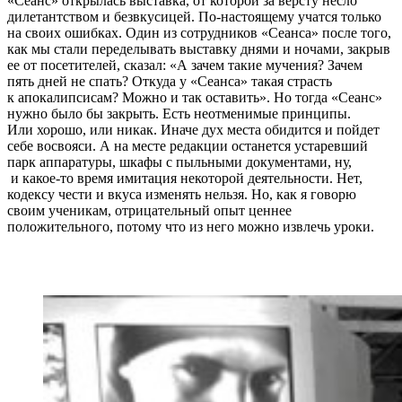
«Сеанс» открылась выставка, от которой за версту несло
дилетантством и безвкусицей. По-настоящему учатся только
на своих ошибках. Один из сотрудников «Сеанса» после того,
как мы стали переделывать выставку днями и ночами, закрыв
ее от посетителей, сказал: «А зачем такие мучения? Зачем
пять дней не спать? Откуда у «Сеанса» такая страсть
к апокалипсисам? Можно и так оставить». Но тогда «Сеанс»
нужно было бы закрыть. Есть неотменимые принципы.
Или хорошо, или никак. Иначе дух места обидится и пойдет
себе восвояси. А на месте редакции останется устаревший
парк аппаратуры, шкафы с пыльными документами, ну,
и какое-то время имитация некоторой деятельности. Нет,
кодексу чести и вкуса изменять нельзя. Но, как я говорю
своим ученикам, отрицательный опыт ценнее
положительного, потому что из него можно извлечь уроки.