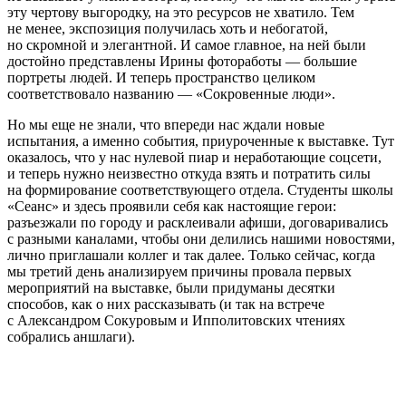
эту чертову выгородку, на это ресурсов не хватило. Тем
не менее, экспозиция получилась хоть и небогатой,
но скромной и элегантной. И самое главное, на ней были
достойно представлены Ирины фотоработы — большие
портреты людей. И теперь пространство целиком
соответствовало названию — «Сокровенные люди».
Но мы еще не знали, что впереди нас ждали новые
испытания, а именно события, приуроченные к выставке. Тут
оказалось, что у нас нулевой пиар и неработающие соцсети,
и теперь нужно неизвестно откуда взять и потратить силы
на формирование соответствующего отдела. Студенты школы
«Сеанс» и здесь проявили себя как настоящие герои:
разъезжали по городу и расклеивали афиши, договаривались
с разными каналами, чтобы они делились нашими новостями,
лично приглашали коллег и так далее. Только сейчас, когда
мы третий день анализируем причины провала первых
мероприятий на выставке, были придуманы десятки
способов, как о них рассказывать (и так на встрече
с Александром Сокуровым и Ипполитовских чтениях
собрались аншлаги).