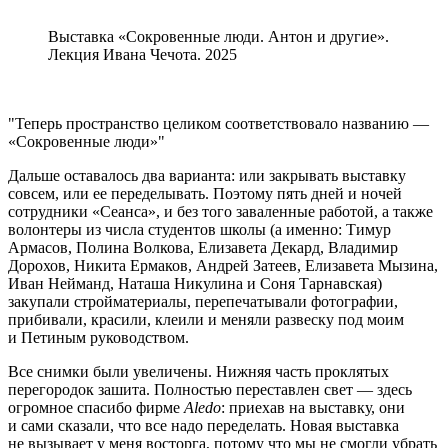
Выставка «Сокровенные люди. Антон и другие».
Лекция Ивана Чечота. 2025
Теперь пространство целиком соответствовало названию —
«Сокровенные люди»
Дальше оставалось два варианта: или закрывать выставку
совсем, или ее переделывать. Поэтому пять дней и ночей
сотрудники «Сеанса», и без того заваленные работой, а также
волонтеры из числа студентов школы (а именно: Тимур
Армасов, Полина Волкова, Елизавета Декард, Владимир
Дорохов, Никита Ермаков, Андрей Затеев, Елизавета Мызина,
Иван Нейманд, Наташа Никулина и Соня Тарнавская)
закупали стройматериалы, перепечатывали фотографии,
прибивали, красили, клеили и меняли развеску под моим
и Петиным руководством.
Все снимки были увеличены. Нижняя часть проклятых
перегородок зашита. Полностью переставлен свет — здесь
огромное спасибо фирме
Aledo
: приехав на выставку, они
и сами сказали, что все надо переделать. Новая выставка
не вызывает у меня восторга, потому что мы не смогли убрать