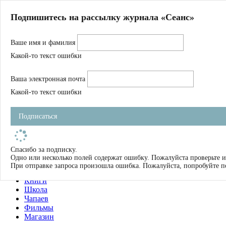
Главная
Подпишитесь на рассылку журнала «Сеанс»
О нас
Авторы
Ваше имя и фамилия
Магазин
Журнал
Какой-то текст ошибки
Книги
Спецпроекты
Ваша электронная почта
Школа
Устав
Какой-то текст ошибки
Отчетность
Фильмы
Подписаться
Имена
Тэги
искать
Спасибо за подписку.
Одно или несколько полей содержат ошибку. Пожалуйста проверьте и
О нас
При отправке запроса произошла ошибка. Пожалуйста, попробуйте п
Журнал
Книги
Школа
Чапаев
Фильмы
Магазин