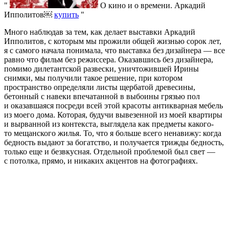
О кино и о времени. Аркадий
Ипполитов￼
купить
Много наблюдав за тем, как делает выставки Аркадий
Ипполитов, с которым мы прожили общей жизнью сорок лет,
я с самого начала понимала, что выставка без дизайнера — все
равно что фильм без режиссера. Оказавшись без дизайнера,
помимо дилетантской развески, уничтожившей Ирины
снимки, мы получили такое решение, при котором
пространство определяли листы щербатой древесины,
бетонный с навеки впечатанной в выбоины грязью пол
и оказавшаяся посреди всей этой красоты антикварная мебель
из моего дома. Которая, будучи вывезенной из моей квартиры
и вырванной из контекста, выглядела как предметы какого-
то мещанского жилья. То, что я больше всего ненавижу: когда
бедность выдают за богатство, и получается трижды бедность,
только еще и безвкусная. Отдельной проблемой был свет —
с потолка, прямо, и никаких акцентов на фотографиях.