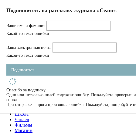
Главная
Подпишитесь на рассылку журнала «Сеанс»
О нас
Авторы
Ваше имя и фамилия
Магазин
Журнал
Какой-то текст ошибки
Книги
Спецпроекты
Ваша электронная почта
Школа
Устав
Какой-то текст ошибки
Отчетность
Фильмы
Подписаться
Имена
Тэги
искать
Спасибо за подписку.
Одно или несколько полей содержат ошибку. Пожалуйста проверьте 
О нас
снова.
Журнал
При отправке запроса произошла ошибка. Пожалуйста, попробуйте п
Книги
Школа
Чапаев
Фильмы
Магазин