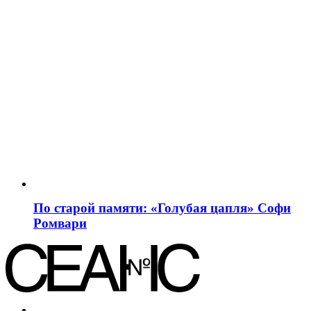
По старой памяти: «Голубая цапля» Софи
Ромвари