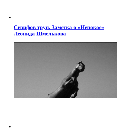
Сизифов труп. Заметка о «Непокое»
Леонида Шмелькова