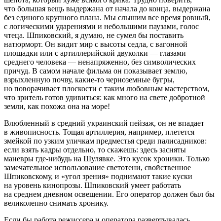
что большая вещь выдержана от начала до конца, выдержана
без единого крупного плана. Мы слышим все время ровный,
с логическими ударениями и небольшими паузами, голос
чтеца. Шпиковский, я думаю, не сумел бы поставить
натюрморт. Он видит мир с высоты седла, с вагонной
площадки или с артиллерийской двуколки — глазами
среднего человека — ненапряженно, без символических
причуд. В самом начале фильма он показывает землю,
взрыхленную почву, какие-то черноземные бугры,
но поворачивает плоскости с таким любовным мастерством,
что зритель готов удивиться: как много на свете добротной
земли, как похожа она на море!
Влюбленный в средний украинский пейзаж, он не впадает
в живописность. Тощая артиллерия, например, плетется
змейкой по узким уличкам предместья среди палисадников:
если взять кадры отдельно, то скажешь: здесь засняты
маневры где-нибудь на Шулявке. Это кусок хроники. Только
замечательное использование светотени, свойственное
Шпиковскому, и «угол зрения» поднимают такие куски
на уровень кинопрозы. Шпиковский умеет работать
на среднем дневном освещении. Его оператор должен был бы
великолепно снимать хронику.
Если бы работа режиссера и оператора развертывалась