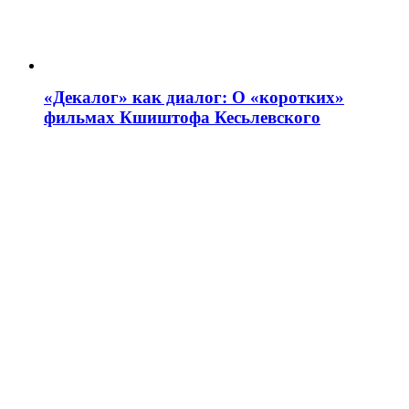
«Декалог» как диалог: О «коротких»
фильмах Кшиштофа Кесьлевского