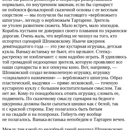
нормально, по внутренним законам, если бы сценарист
не побоялся фольклорной сказочной основы с ее веселым
озорством — мы получили бы настоящего «верблюжьего
шпигуна», легенду о верблюжьем Тартарене. Зритель
не утолен развитием сюжета. Мало встреч, мало эпизодов.
Корабль пустыни не довершил своего плавания по украинскм
дорогам. Очень жаль, что верблюд не чихнул на того, кто
испортил сценарий Шпиковскому. Нынче шкурник
девятнадцатого года — это уже кустарная игрушка, детская
кукла. Ваньку-встаньку не бьют, его щелкают. Степку-
растрепку не изобличают: с ним надобно играть. Я удивляюсь
той громадной недооценки зрителя, которую проявляют все
наши сценаристы и все опекуны кино. Вот, например, —
Шпиковский создал великолепную игрушку, игрушку
«социального назначения» — верблюжьего шпигуна. Образ
пластический, выдумки — прямо лесковской, — точеную
кустарную куклу с большим воспитательным смыслом. Так
нет же. Кому-то понадобилось отнять игрушку, сломать ее,
подменить. По сказочному смыслу сценария на бедного
шкурника должны были сыпаться шишки как с белой, так
и с красной стороны. Ему полагалось быть битым
и на свадьбе и на похоронах. Гибнуть ему вообще
не полагалось. Ванька-встанька непобедим и Тартарен вечен.
Между тем какой-то недобрый гений внушил Шпиковскому,