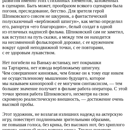
развития именно этих стихийных элементов, заложенных
в сценарии. Быть может, прообразом всякого сценария была
погоня, преследование, бегство. Для зрителя герой
Шпиковского совсем не шкурник, а фантастический
полусказочный «верблюжий шпигун», как метко определил
его, рапортуя «его благородию», белый солдат в одной
из отличных надписей фильма. Шпиковский сам не заметил,
как вступил на путь сказки, а между тем он находится
на несомненной фольклорной дорожке, с ее кружением
вокруг одной неподвижной точки, с ее повторами,
с ее здоровым лукавством.
Нет погибели на Ваньку-встаньку, нет покрышки
на Тартарена, нет извода верблюжьему шпигуну.
Чем совершеннее киноязык, чем ближе он к тому еще никем
не осуществленному мышлению будущего, которое
мы называем кинопрозой с ее могучим синтаксисом, — тем
большее значение получает в фильме работа оператора. С этой
точки зрения работа Шпиковского, несмотря на свою
скромную реалистическую внешность, — достижение очень
высокой пробы.
Этот художник, не возлагая излишних надежд на актерскую
игру, повествует подлинными зрительными образами,
не повышая голоса, без крика, без высоких нот, без хриплого
шепота, который хуже всякого крика. Трудно поверить,