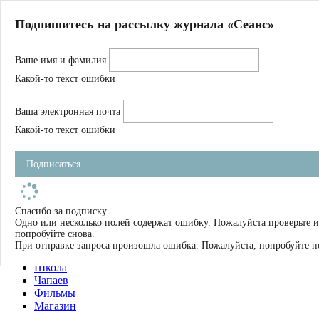
Главная
Подпишитесь на рассылку журнала «Сеанс»
О нас
Авторы
Ваше имя и фамилия
Магазин
Журнал
Какой-то текст ошибки
Книги
Спецпроекты
Ваша электронная почта
Школа
Устав
Какой-то текст ошибки
Отчетность
Фильмы
Подписаться
Имена
Тэги
искать
Спасибо за подписку.
Одно или несколько полей содержат ошибку. Пожалуйста проверьте и
О нас
попробуйте снова.
Журнал
При отправке запроса произошла ошибка. Пожалуйста, попробуйте п
Книги
Школа
Чапаев
Фильмы
Магазин