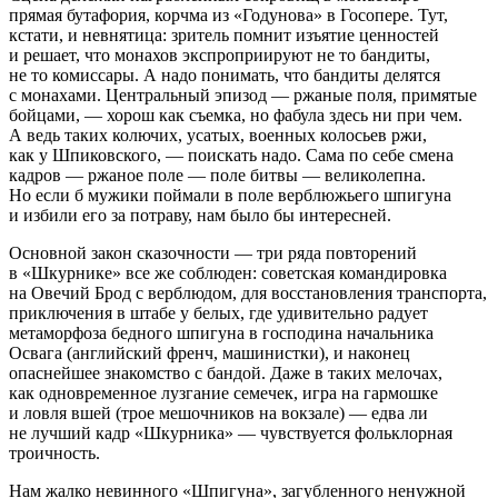
прямая бутафория, корчма из «Годунова» в Госопере. Тут,
кстати, и невнятица: зритель помнит изъятие ценностей
и решает, что монахов экспроприируют не то бандиты,
не то комиссары. А надо понимать, что бандиты делятся
с монахами. Центральный эпизод — ржаные поля, примятые
бойцами, — хорош как съемка, но фабула здесь ни при чем.
А ведь таких колючих, усатых, военных колосьев ржи,
как у Шпиковского, — поискать надо. Сама по себе смена
кадров — ржаное поле — поле битвы — великолепна.
Но если б мужики поймали в поле верблюжьего шпигуна
и избили его за потраву, нам было бы интересней.
Основной закон сказочности — три ряда повторений
в «Шкурнике» все же соблюден: советская командировка
на Овечий Брод с верблюдом, для восстановления транспорта,
приключения в штабе у белых, где удивительно радует
метаморфоза бедного шпигуна в господина начальника
Освага (английский френч, машинистки), и наконец
опаснейшее знакомство с бандой. Даже в таких мелочах,
как одновременное лузгание семечек, игра на гармошке
и ловля вшей (трое мешочников на вокзале) — едва ли
не лучший кадр «Шкурника» — чувствуется фольклорная
троичность.
Нам жалко невинного «Шпигуна», загубленного ненужной