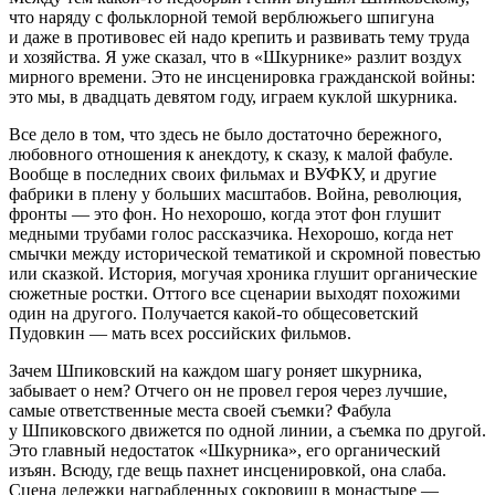
что наряду с фольклорной темой верблюжьего шпигуна
и даже в противовес ей надо крепить и развивать тему труда
и хозяйства. Я уже сказал, что в «Шкурнике» разлит воздух
мирного времени. Это не инсценировка гражданской войны:
это мы, в двадцать девятом году, играем куклой шкурника.
Все дело в том, что здесь не было достаточно бережного,
любовного отношения к анекдоту, к сказу, к малой фабуле.
Вообще в последних своих фильмах и ВУФКУ, и другие
фабрики в плену у больших масштабов. Война, революция,
фронты — это фон. Но нехорошо, когда этот фон глушит
медными трубами голос рассказчика. Нехорошо, когда нет
смычки между исторической тематикой и скромной повестью
или сказкой. История, могучая хроника глушит органические
сюжетные ростки. Оттого все сценарии выходят похожими
один на другого. Получается какой-то общесоветский
Пудовкин — мать всех российских фильмов.
Зачем Шпиковский на каждом шагу роняет шкурника,
забывает о нем? Отчего он не провел героя через лучшие,
самые ответственные места своей съемки? Фабула
у Шпиковского движется по одной линии, а съемка по другой.
Это главный недостаток «Шкурника», его органический
изъян. Всюду, где вещь пахнет инсценировкой, она слаба.
Сцена дележки награбленных сокровищ в монастыре —