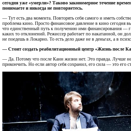
сегодня уже «умерли»? Таково закономерное течение време
понимаете и никогда не повторяетесь.
— Тут есть два момента. Повторять себя самого и иметь собств
проблема кино. Просто финансовое давление в кино сегодня вы
что единственный путь к получению ими финансирования — га
каких то отклонений. Режиссер работает по накатанной, он дол
не поедешь в Локарно. То есть дело даже не в деньгах, а в пс
— Стоит создать реабилитационный центр «Жизнь после 
— Да. Потому что после Канн жизни нет. Это правда. Лучше н
прикончить. Но если автор себя сохранил, его сила — это его ст