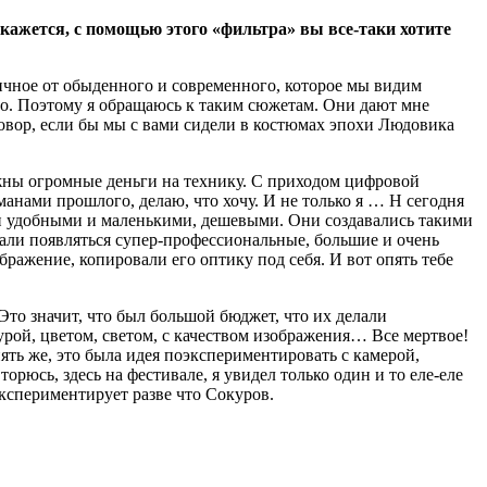
кажется, с помощью этого «фильтра» вы все-таки хотите
личное от обыденного и современного, которое мы видим
ого. Поэтому я обращаюсь к таким сюжетам. Они дают мне
говор, если бы мы с вами сидели в костюмах эпохи Людовика
жны огромные деньги на технику. С приходом цифровой
анами прошлого, делаю, что хочу. И не только я … Н сегодня
и удобными и маленькими, дешевыми. Они создавались такими
стали появляться супер-профессиональные, большие и очень
ажение, копировали его оптику под себя. И вот опять тебе
 Это значит, что был большой бюджет, что их делали
рой, цветом, светом, с качеством изображения… Все мертвое!
пять же, это была идея поэкспериментировать с камерой,
орюсь, здесь на фестивале, я увидел только один и то еле-еле
кспериментирует разве что Сокуров.