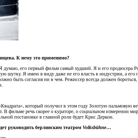
инцева. К нему это применимо?
 Я думаю, его первый фильм самый худший. Я и его продюсера Р
лую шутку. Я имею в виду даже не его власть в индустрии, а ег
должно быть согласия ни в чем. Режиссер всегда должен бороть
и.
Квадрата», который получил в этом году Золотую пальмовую ве
дет. В фильме речь скорее о кураторе, о социальном измерении м
альной постановке в главной роли будет Крис Деркон.
дет руководить берлинским театром
Volksbühne
…
там.