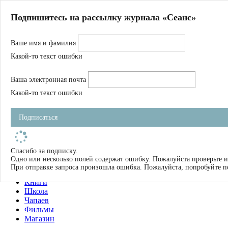
Главная
Подпишитесь на рассылку журнала «Сеанс»
О нас
Авторы
Ваше имя и фамилия
Магазин
Журнал
Какой-то текст ошибки
Книги
Спецпроекты
Ваша электронная почта
Школа
Устав
Какой-то текст ошибки
Отчетность
Фильмы
Подписаться
Имена
Тэги
искать
Спасибо за подписку.
Одно или несколько полей содержат ошибку. Пожалуйста проверьте и
О нас
При отправке запроса произошла ошибка. Пожалуйста, попробуйте п
Журнал
Книги
Школа
Чапаев
Фильмы
Магазин