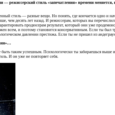
ни — режиссерский стиль «запечатления» времени меняется, 
енный стиль — разные вещи. Но понять, где кончается одно и на
ше, чем десять лет назад. И режиссерам, которых вы перечислил
рантировать продюсерам результат, который они уже продемонс
жен всем, и поэтому становится консервативным. Если ты был три
ихологическом давлении престижа. Если ты не пришел из андегра
Канн»…
е быть таким успешным. Психологически ты забираешься выше и 
иль. И он уже не повторяет себя.