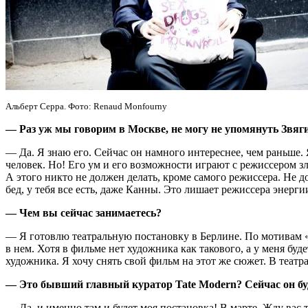
Альберт Серра. Фото: Renaud Monfourny
— Раз уж мы говорим в Москве, не могу не упомянуть Звяг
— Да. Я знаю его. Сейчас он намного интереснее, чем раньше.
человек. Но! Его ум и его возможности играют с режиссером з
А этого никто не должен делать, кроме самого режиссера. Не 
бед, у тебя все есть, даже Канны. Это лишает режиссера энерги
— Чем вы сейчас занимаетесь?
— Я готовлю театральную постановку в Берлине. По мотивам «
в нем. Хотя в фильме нет художника как такового, а у меня бу
художника. Я хочу снять свой фильм на этот же сюжет. В театр
— Это бывший главный куратор Tate Modern? Сейчас он бу
— Да, и именно там и будет моя постановка! В марте. Жду вас 