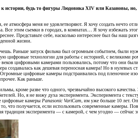
к истории, будь то фигуры Людовика XIV или Казановы, но, 
, ее атмосфера меня не удовлетворяют. Я хочу создать нечто от
ва. Все этим сьемки в городах, в комнатах… Я хочу избежать эт
еснее. Представьте себе, насколько интереснее был бы наш раз
денной жизни.
хочешь. Раньше запуск фильма был огромным событием, были ну
ую цифровые технологии для работы с историей, с великими ром
 веков цифровыми камерами пользовались, потому что они был
мера создавалась как дешевая переносная камера! Но в нулевых 
 Огромные цифровые камеры подстраивались под пленочное изобр
 прочее. Как раньше.
фильмы, кроме разве что одного, чрезвычайно высокого качества.
елей. Но, я не вижу духа эксперимента. Эксперимента с тексту
ие цифровые камеры
Panasonic VariCam
, им уже больше 10 лет. О
то, что получается, если использовать современные камеры. Повт
я традиция эксперимента — с камерой, с чем угодно — сейчас э