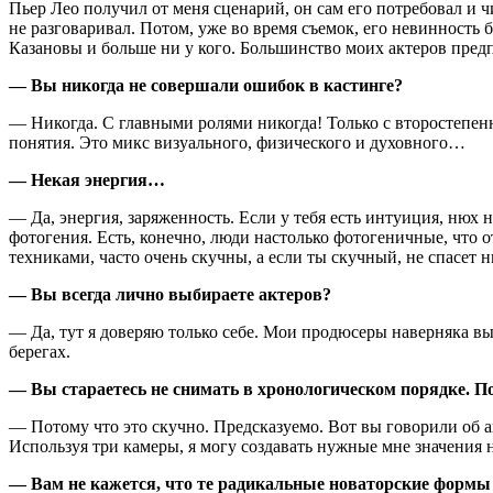
Пьер Лео получил от меня сценарий, он сам его потребовал и ч
не разговаривал. Потом, уже во время съемок, его невинность
Казановы и больше ни у кого. Большинство моих актеров предп
— Вы никогда не совершали ошибок в кастинге?
— Никогда. С главными ролями никогда! Только с второстепен
понятия. Это микс визуального, физического и духовного…
— Некая энергия…
— Да, энергия, заряженность. Если у тебя есть интуиция, нюх 
фотогения. Есть, конечно, люди настолько фотогеничные, что 
техниками, часто очень скучны, а если ты скучный, не спасет н
— Вы всегда лично выбираете актеров?
— Да, тут я доверяю только себе. Мои продюсеры наверняка вы
берегах.
— Вы стараетесь не снимать в хронологическом порядке. П
— Потому что это скучно. Предсказуемо. Вот вы говорили об 
Используя три камеры, я могу создавать нужные мне значения 
— Вам не кажется, что те радикальные новаторские формы 