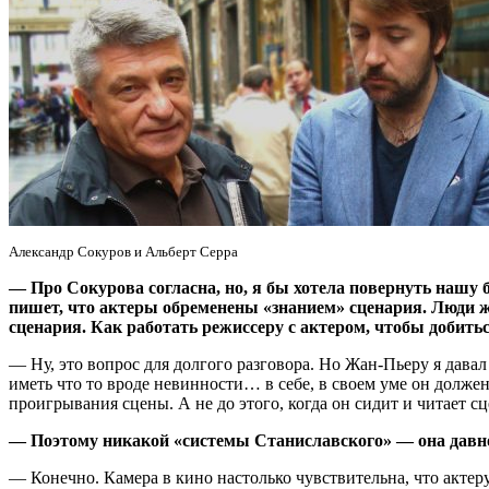
Александр Сокуров и Альберт Серра
— Про Сокурова согласна, но, я бы хотела повернуть нашу 
пишет, что актеры обременены «знанием» сценария. Люди же 
сценария. Как работать режиссеру с актером, чтобы добить
— Ну, это вопрос для долгого разговора. Но Жан-Пьеру я давал
иметь что то вроде невинности… в себе, в своем уме он долж
проигрывания сцены. А не до этого, когда он сидит и читает с
— Поэтому никакой «системы Станиславского» — она давн
— Конечно. Камера в кино настолько чувствительна, что актеру