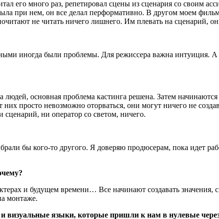
итал его много раз, репетировал сцены из сценария со своим асс
 была при нем, он все делал перформативно. В другом моем фил
очитают не читать ничего лишнего. Им плевать на сценарий, он
ными иногда были проблемы. Для режиссера важна интуиция. А 
на людей, основная проблема кастинга решена. Затем начинаются 
от них просто невозможно оторваться, они могут ничего не созд
и сценарий, ни оператор со светом, ничего.
брали бы кого-то другого. Я доверяю продюсерам, пока идет раб
очему?
актерах и будущем времени… Все начинают создавать значения, 
на монтаже.
и визуальные языки, которые пришли к нам в нулевые через 