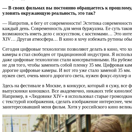
— В своих фильмах вы постоянно обращаетесь к прошлому, 
уловить окружающую реальность, это так?
— Напротив, я бегу от современности! Эстетика современности
каждый день. Современность для меня буржуазна. Ее суть тако
возможность иметь дело с искусством, с костюмами… Это интер
XIV… Другая атмосфера… В кино я хочу избежать рутины обы
Сегодня цифровые технологии позволяют делать в кино, что 
камеры я стал свободен от традиционной индустрии. Я использ
даже цифровые технологии стали консервативными. На рубеже
не для того, чтобы заменить собой пленку 35 мм. Цифровая ка
дорогие цифровые камеры. И вот это уже стало заменой 35 мм.
нужен свет, очень много дорогого света, нужен фокус-пуллер и
Здесь на фестивале в Москве, в конкурсе, который я сужу, все 
выпускники киношкол. Все академично, никаких тебе кинолюбит
Например, в «Людовике XIV» я использовал старые громоздк
с текстурой изображения, сделать изображение интереснее, чем 
заинтересовавший меня фильм. Хотя у российского кино велика