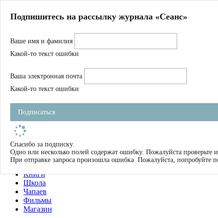
Главная
Подпишитесь на рассылку журнала «Сеанс»
О нас
Авторы
Ваше имя и фамилия
Магазин
Журнал
Какой-то текст ошибки
Книги
Спецпроекты
Ваша электронная почта
Школа
Устав
Какой-то текст ошибки
Отчетность
Фильмы
Подписаться
Имена
Тэги
искать
Спасибо за подписку.
Одно или несколько полей содержат ошибку. Пожалуйста проверьте и
О нас
При отправке запроса произошла ошибка. Пожалуйста, попробуйте п
Журнал
Книги
Школа
Чапаев
Фильмы
Магазин