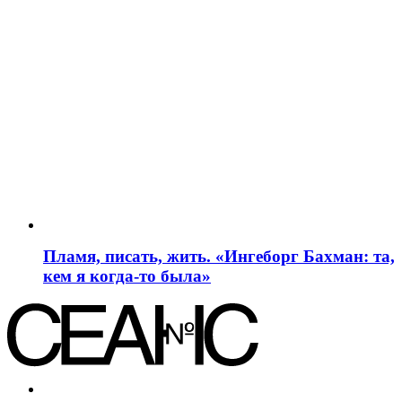
Пламя, писать, жить. «Ингеборг Бахман: та,
кем я когда-то была»