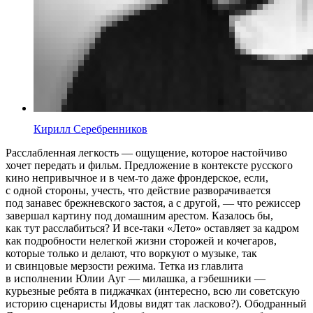
Кирилл Серебренников
Расслабленная легкость — ощущение, которое настойчиво
хочет передать и фильм. Предложение в контексте русского
кино непривычное и в чем-то даже фрондерское, если,
с одной стороны, учесть, что действие разворачивается
под занавес брежневского застоя, а с другой, — что режиссер
завершал картину под домашним арестом. Казалось бы,
как тут расслабиться? И все-таки «Лето» оставляет за кадром
как подробности нелегкой жизни сторожей и кочегаров,
которые только и делают, что воркуют о музыке, так
и свинцовые мерзости режима. Тетка из главлита
в исполнении Юлии Ауг — милашка, а гэбешники —
курьезные ребята в пиджачках (интересно, всю ли советскую
историю сценаристы Идовы видят так ласково?). Ободранный