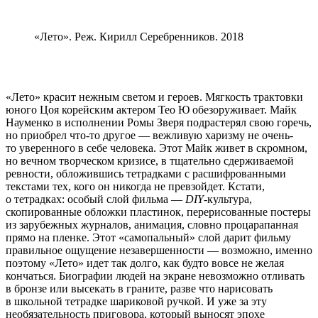
«Лето». Реж. Кирилл Серебренников. 2018
«Лето» красит нежным светом и героев. Мягкость трактовки
юного Цоя корейским актером Тео Ю обезоруживает. Майк
Науменко в исполнении Ромы Зверя подрастерял свою горечь,
но приобрел что-то другое — вежливую харизму не очень-
то уверенного в себе человека. Этот Майк живет в скромном,
но вечном творческом кризисе, в тщательно сдерживаемой
ревности, обложившись тетрадками с расшифрованными
текстами тех, кого он никогда не превзойдет. Кстати,
о тетрадках: особый слой фильма —
DIY
-культура,
скопированные обложки пластинок, перерисованные постеры
из зарубежных журналов, анимация, словно процарапанная
прямо на пленке. Этот «самопальный» слой дарит фильму
правильное ощущение незавершенности — возможно, именно
поэтому «Лето» идет так долго, как будто вовсе не желая
кончаться. Биографии людей на экране невозможно отливать
в бронзе или высекать в граните, разве что нарисовать
в школьной тетрадке шариковой ручкой. И уже за эту
необязательность приговора, который выносят эпохе