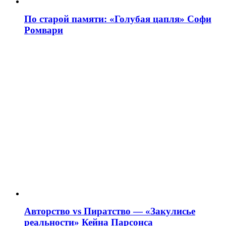
По старой памяти: «Голубая цапля» Софи
Ромвари
Авторство vs Пиратство — «Закулисье
реальности» Кейна Парсонса