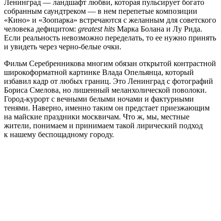
Ленинград — ландшафт любви, которая пульсирует богато
собранным саундтреком — в нем перепетые композиции
«Кино» и «Зоопарка» встречаются с желанным для советского
человека дефицитом:
greatest hits
Марка Болана и Лу Рида.
Если реальность невозможно переделать, то ее нужно принять
и увидеть через черно-белые очки.
Фильм Серебренникова многим обязан открытой контрастной
широкоформатной картинке Влада Опельянца, который
избавил кадр от любых границ. Это Ленинград с фотографий
Бориса Смелова, но лишенный меланхолической поволоки.
Город-курорт с вечными белыми ночами и фактурными
тенями. Наверно, именно таким он предстает приезжающим
на майские праздники москвичам. Что ж, мы, местные
жители, понимаем и принимаем такой лирический подход
к нашему беспощадному городу.