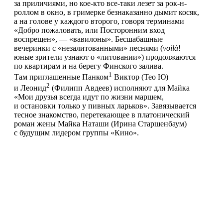
за приличиями, но кое-кто все-таки лезет за рок-н-
роллом в окно, в гримерке безнаказанно дымит косяк,
а на голове у каждого второго, говоря терминами
«Добро пожаловать, или Посторонним вход
воспрещен», — «вавилоны». Бесшабашные
вечеринки с «незалитованными» песнями (
voilà
!
юные зрители узнают о «литовании») продолжаются
по квартирам и на берегу Финского залива.
1
Там приглашенные Панком
Виктор (Тео Ю)
2
и Леонид
(Филипп Авдеев) исполняют для Майка
«Мои друзья всегда идут по жизни маршем,
и остановки только у пивных ларьков». Завязывается
тесное знакомство, перетекающее в платонический
роман жены Майка Наташи (Ирина Старшенбаум)
с будущим лидером группы «Кино».