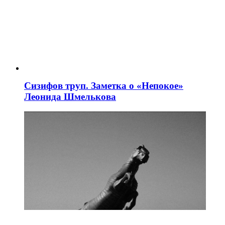
Сизифов труп. Заметка о «Непокое»
Леонида Шмелькова