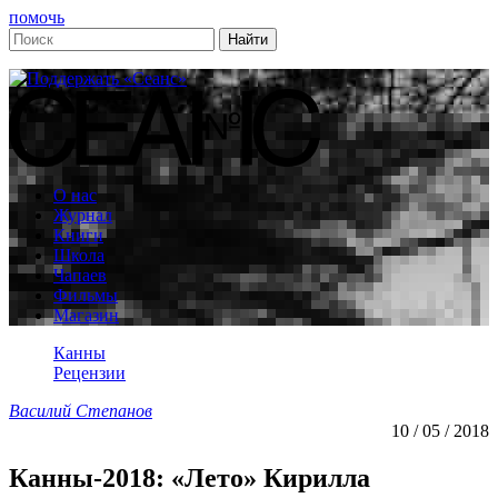
помочь
О нас
Журнал
Книги
Школа
Чапаев
Фильмы
Магазин
Канны
Рецензии
Василий Степанов
10 / 05 / 2018
Канны-2018: «Лето» Кирилла