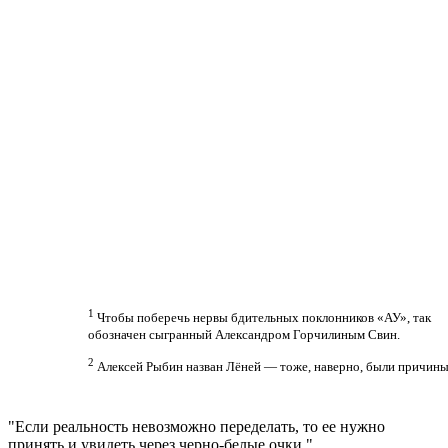
1
Чтобы поберечь нервы бдительных поклонников «АУ», так
обозначен сыгранный Алекcандром Горчилиным Свин.
2
Алексей Рыбин назван Лёней — тоже, наверно, были причин
Если реальность невозможно переделать, то ее нужно
принять и увидеть через черно-белые очки.