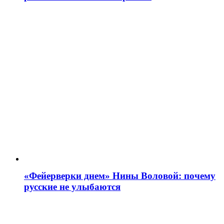
«Фейерверки днем» Нины Воловой: почему
русские не улыбаются