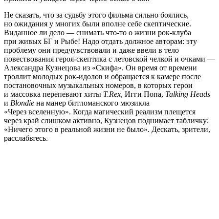
Не сказать, что за судьбу этого фильма сильно боялись,
но ожидания у многих были вполне себе скептические.
Виданное ли дело — снимать что-то о жизни рок-клуба
при живых БГ и Рыбе! Надо отдать должное авторам: эту
проблему они предчувствовали и даже ввели в тело
повествования героя-скептика с летовской челкой и очками —
Александра Кузнецова из «Скифа». Он время от времени
троллит молодых рок-идолов и обращается к камере после
постановочных музыкальных номеров, в которых герои
и массовка перепевают хиты
T.Rex
, Игги Попа,
Talking Heads
и
Blondie
на манер битломанского мюзикла
«Через вселенную». Когда магический реализм плещется
через край слишком активно, Кузнецов поднимает табличку:
«Ничего этого в реальной жизни не было». Дескать, зрители,
расслабьтесь.